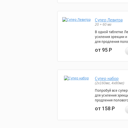
Супер Левитра
20 + 60 мг
В одной таблетке Л
усиления эрекции и
для продления поло
от 95
Р
Супер набор
(2х160мг, 4х80мг)
Попробуй все супер
для усиления эрекц
продления полового
от 158
Р