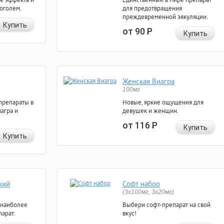
коголем.
для предотвращения
преждевременной эякуляции.
Купить
от 90
Р
Купить
Женская Виагра
100мг
препараты в
Новые, яркие ощущения для
агра и
девушек и женщин.
от 116
Р
Купить
Купить
кий
Софт набор
(3x100мг, 3x20мг)
 наиболее
Выбери софт-препарат на свой
арат.
вкус!