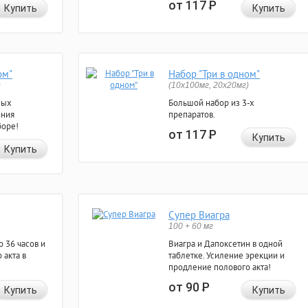
от 117
Р
Купить
Купить
ом"
Набор "Три в одном"
)
(10x100мг, 20x20мг)
ных
Большой набор из 3-х
ения
препаратов.
боре!
от 117
Р
Купить
Купить
Супер Виагра
100 + 60 мг
 36 часов и
Виагра и Дапоксетин в одной
 акта в
таблетке. Усиление эрекции и
продление полового акта!
от 90
Р
Купить
Купить