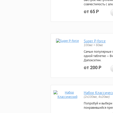
совместимость с ал
от 65
Р
Super P-force
100мг + 60мг
Самые популярные 
одной таблетке — Ви
Дапоксетин.
от 200
Р
Набор Классичес
(2x100мг, 4x20мг)
Попробуй и выбери
понравившийся преп