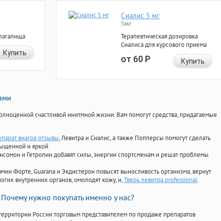
Сиалис 5 мг
5мг
лагалища
Терапевтическая дозировка
Сиалиса для курсового приема
Купить
от 60
Р
Купить
нами
олноценной счастливой инитмной жизни. Вам помогут средства, придагаемые
епарат виагра отзывы
, Левитра и Сиалис, а также Попперсы помогут сделать
сыщенной и яркой
Ансомон и Гетропин добавят силы, энергии спортсменам и решат проблемы
ориамин Форте, Guarana и Экдистерон повысят выносливость организма, вернут
огих внутренних органов, омолодят кожу, и,
Тверь левитра professional
.
Почему нужно покупать именно у нас?
территории России торговым представителем по продаже препаратов