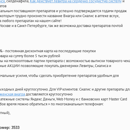
нск
, силденафила
,
Как действует левитра на сердечно сосудистую систему
и
атов
циальным поставщиком препаратов и успешно подтверждается годами продаж
 которым трудно произнести название Виагра или Сиалис в аптеке вслух,
 любого препаратан на нашем сайте!
Москве и в Санкт-Петербурге, так же возможна доставка препаратов почтой
- постоянная дисконтная карта на последующие покупки
0%
овара на сумму более 5 тысяч рублей
 на мелкооптовые партии препарата с возможностью выписки товарного чек
личные АКЦИИ позволяющие покупать дженерики Левитры, Сиалиса и
мальные усилия, чтобы сделать приобретение препаратов удобным для
ыходных дней круглосуточно. Для VIP клиентов: Сиалис и другие препараты дл
 женская виагра
доставляются круглосуточно
атежные системы Яндекс Деньги, Web Money и с банковских карт Master Card
юбое время можно обратиться
»
по многоканальным телефонам:
тный),
омер: 3533