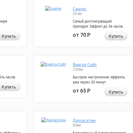
Сиалис
20 мг
мире
Самый долгоиграющий
препарат. Эффект до 36 часов.
от 70
Р
Купить
Купить
Виагра Софт
100мг
ть часов.
Быстрое наступление эффекта,
уже через 20 минут.
Купить
от 65
Р
Купить
Дапоксетин
60мг
е эффекта и
Единственный в мире препарат