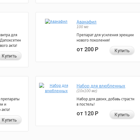
Аванафил
100 мг
евитра для
Препарат для усиления эрекции
 Дапоксетин
нового поколения!
вого акта!
от 200
Р
Купить
Купить
Набор для влюбленных
(10х100 мг)
 препараты
Набор для двоих, добавь страсти
ии и
в постель!
 акта!
от 120
Р
Купить
Купить