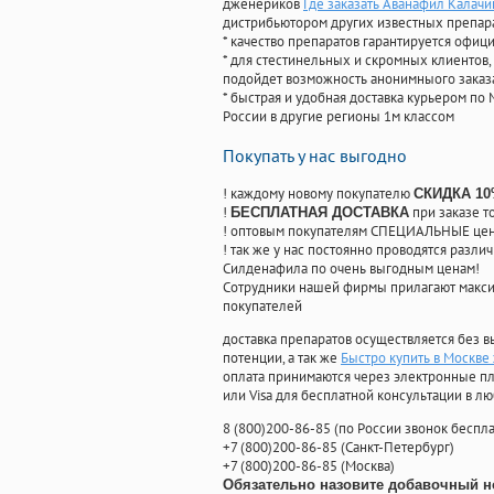
дженериков
Где заказать Аванафил Калачи
дистрибьютором других известных препар
* качество препаратов гарантируется офи
* для стестинельных и скромных клиентов,
подойдет возможность анонимныого заказа
* быстрая и удобная доставка курьером по 
России в другие регионы 1м классом
Покупать у нас выгодно
! каждому новому покупателю
СКИДКА 1
!
при заказе т
БЕСПЛАТНАЯ ДОСТАВКА
! оптовым покупателям СПЕЦИАЛЬНЫЕ цены
! так же у нас постоянно проводятся раз
Силденафила по очень выгодным ценам!
Cотрудники нашей фирмы прилагают макси
покупателей
доставка препаратов осуществляется без в
потенции, а так же
Быстро купить в Москве
оплата принимаются через электронные пл
или Visa для бесплатной консультации в л
8
(800
)200-86-85
(
по России звонок беспла
+7
(800
)200-86-85
(
Санкт-Петербург)
+7
(800
)200-86-85
(
Москва)
Обязательно назовите добавочный н