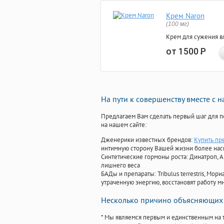
Крем Naron
(100 мг)
Крем для сужения в
от 1500
Р
На пути к совершенству вместе с 
Предлагаем Вам сделать первый шаг для п
на нашем сайте:
Дженерики известных брендов:
Купить пр
интимную сторону Вашей жизни более на
Синтетические гормоны роста
: Динатроп, 
лишнего веса
БАДы и препараты:
Tribulus terrestris, М
утраченную энергию, восстановят работу мн
Несколько причино объясняющих 
* Мы являемся первым и единственным на 