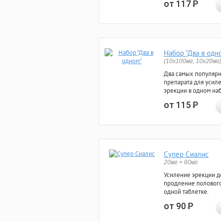
от 117
Р
Набор "Два в одн
(10x100мг, 10x20мг
Два самых популяр
препарата для усил
эрекции в одном на
от 115
Р
Супер Сиалис
20мг + 60мг
Усиление эрекции до
продление полового
одной таблетке.
от 90
Р