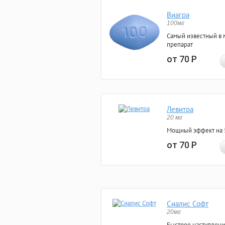
Виагра
100мг
Самый известный в 
препарат
от 70
Р
Левитра
20 мг
Мощный эффект на 5
от 70
Р
Сиалис Софт
20мг
Быстрое наступлени