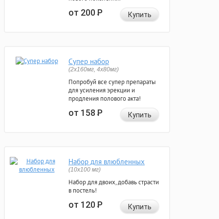
от 200
Р
Купить
Супер набор
(2х160мг, 4х80мг)
Попробуй все супер препараты
для усиления эрекции и
продления полового акта!
от 158
Р
Купить
Набор для влюбленных
(10х100 мг)
Набор для двоих, добавь страсти
в постель!
от 120
Р
Купить