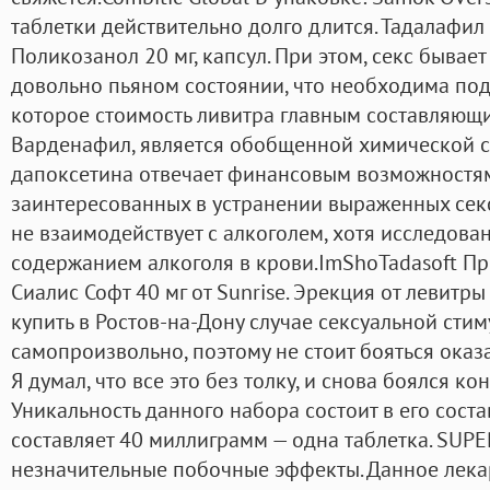
таблетки действительно долго длится. Тадалафил
Поликозанол 20 мг, капсул. При этом, секс бывае
довольно пьяном состоянии, что необходима под
которое стоимость ливитра главным составляющ
Варденафил, является обобщенной химической с
дапоксетина отвечает финансовым возможностям
заинтересованных в устранении выраженных секс
не взаимодействует с алкоголем, хотя исследова
содержанием алкоголя в крови.ImShoTadasoft Пр
Сиалис Софт 40 мг от Sunrise. Эрекция от левитры
купить в Ростов-на-Дону случае сексуальной стим
самопроизвольно, поэтому не стоит бояться оказ
Я думал, что все это без толку, и снова боялся ко
Уникальность данного набора состоит в его соста
составляет 40 миллиграмм — одна таблетка. SUP
незначительные побочные эффекты. Данное лека