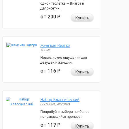
одной таблетке — Виагра и
Дапоксетин.
от 200
Р
Купить
Женская Виагра
100мг
Новые, яркие ощущения для
девушек и женщин.
от 116
Р
Купить
Набор Классический
(2x100мг, 4x20мг)
Попробуй и выбери наиболее
понравившийся препарат.
от 117
Р
Купить