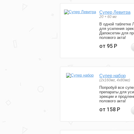
Супер Левитра
20 + 60 мг
В одной таблетке 
для усиления эрек
Дапоксетин для п
полового акта!
от 95
Р
Супер набор
(2х160мг, 4х80мг)
Попробуй все супе
препараты для ус
эрекции и продлен
полового акта!
от 158
Р