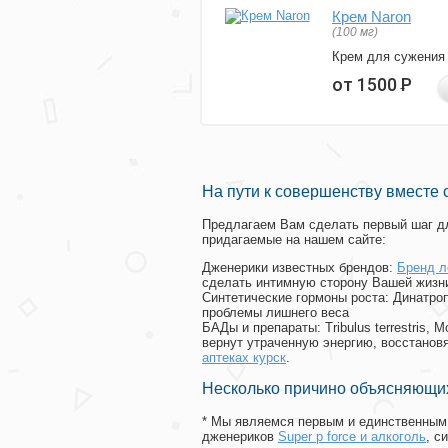
Крем Naron
(100 мг)
Крем для сужения
от 1500
Р
На пути к совершенству вместе 
Предлагаем Вам сделать первый шаг дл
придагаемые на нашем сайте:
Дженерики известных брендов:
Бренд л
сделать интимную сторону Вашей жизн
Синтетические гормоны роста
: Динатро
проблемы лишнего веса
БАДы и препараты:
Tribulus terrestris
вернут утраченную энергию, восстановя
аптеках курск
.
Несколько причино объясняющих
* Мы являемся первым и единственным 
дженериков
Super p force и алкоголь
, с