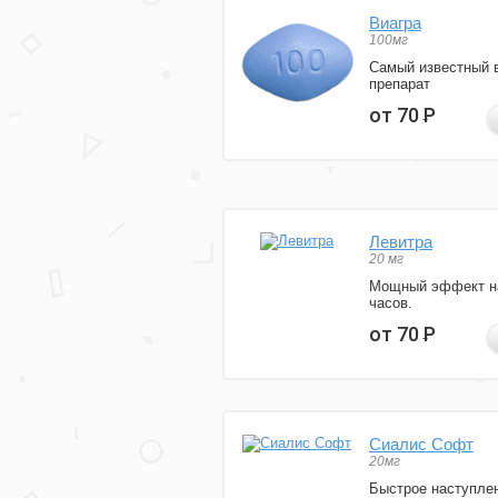
Виагра
100мг
Самый известный 
препарат
от 70
Р
Левитра
20 мг
Мощный эффект н
часов.
от 70
Р
Сиалис Софт
20мг
Быстрое наступле