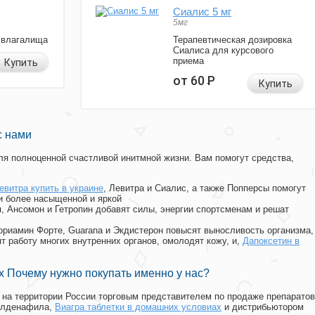
Сиалис 5 мг
5мг
 влагалища
Терапевтическая дозировка
Сиалиса для курсового
приема
Купить
от 60
Р
Купить
с нами
я полноценной счастливой инитмной жизни. Вам помогут средства,
евитра купить в украине
, Левитра и Сиалис, а также Попперсы помогут
и более насыщенной и яркой
п, Ансомон и Гетропин добавят силы, энергии спортсменам и решат
, Мориамин Форте, Guarana и Экдистерон повысят выносливость организма,
т работу многих внутренних органов, омолодят кожу, и,
Дапоксетин в
 Почему нужно покупать именно у нас?
на территории России торговым представителем по продаже препаратов
илденафила
,
Виагра таблетки в домашних условиах
и дистрибьютором