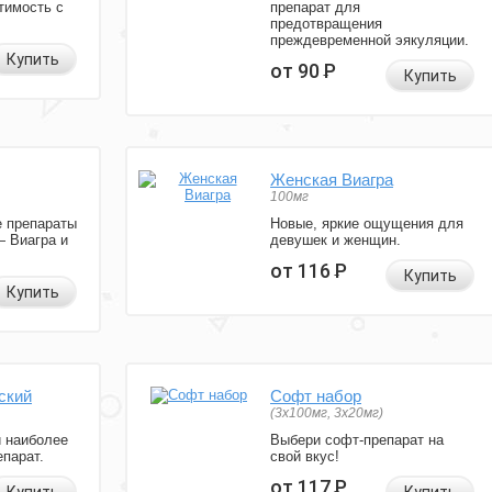
тимость с
препарат для
предотвращения
преждевременной эякуляции.
Купить
от 90
Р
Купить
Женская Виагра
100мг
 препараты
Новые, яркие ощущения для
— Виагра и
девушек и женщин.
от 116
Р
Купить
Купить
ский
Софт набор
(3x100мг, 3x20мг)
и наиболее
Выбери софт-препарат на
парат.
свой вкус!
от 117
Р