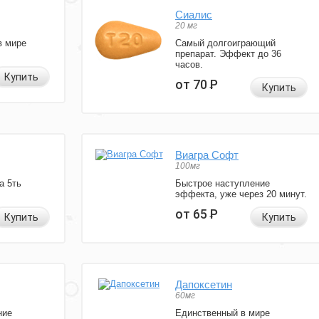
Сиалис
20 мг
в мире
Самый долгоиграющий
препарат. Эффект до 36
часов.
Купить
от 70
Р
Купить
Виагра Софт
100мг
а 5ть
Быстрое наступление
эффекта, уже через 20 минут.
от 65
Р
Купить
Купить
Дапоксетин
60мг
ние
Единственный в мире