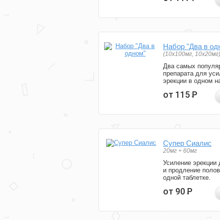
Набор "Два в од
(10x100мг, 10x20мг
Два самых популя
препарата для уси
эрекции в одном н
от 115
Р
Супер Сиалис
20мг + 60мг
Усиление эрекции 
и продление полов
одной таблетке.
от 90
Р