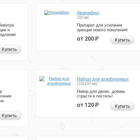
Аванафил
100 мг
Левитра
Препарат для усиления
ции и
эрекции нового поколения!
родления
от 200
Р
Купить
Купить
Набор для влюбленных
(10х100 мг)
р
Набор для двоих, добавь
иления
страсти в постель!
ия
от 120
Р
Купить
Купить