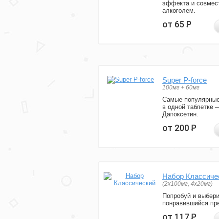
эффекта и совмес
алкоголем.
от 65
Р
Super P-force
100мг + 60мг
Самые популярные
в одной таблетке 
Дапоксетин.
от 200
Р
Набор Классиче
(2x100мг, 4x20мг)
Попробуй и выбер
понравившийся пре
от 117
Р