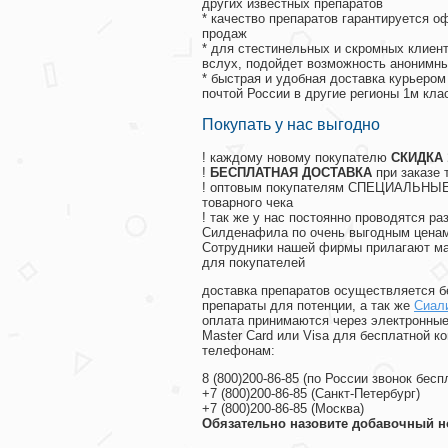
других известных препаратов
* качество препаратов гарантируется 
продаж
* для стестинельных и скромных клиент
вслух, подойдет возможность анонимны
* быстрая и удобная доставка курьером
почтой России в другие регионы 1м кла
Покупать у нас выгодно
! каждому новому покупателю
СКИДКА
!
БЕСПЛАТНАЯ ДОСТАВКА
при заказе 
! оптовым покупателям СПЕЦИАЛЬНЫЕ 
товарного чека
! так же у нас постоянно проводятся 
Силденафила по очень выгодным ценам
Cотрудники нашей фирмы прилагают ма
для покупателей
доставка препаратов осуществляется б
препараты для потенции, а так же
Сиал
оплата принимаются через электронные
Master Card или Visa для бесплатной 
телефонам:
8
(800
)200-86-85
(
по России звонок бесп
+7
(800
)200-86-85
(
Санкт-Петербург)
+7
(800
)200-86-85
(
Москва)
Обязательно назовите добавочный н