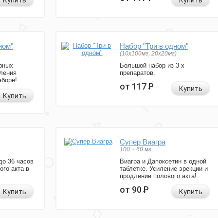
Купить
Купить
ном"
Набор "Три в одном"
)
(10x100мг, 20x20мг)
рных
Большой набор из 3-х
ления
препаратов.
аборе!
от 117
Р
Купить
Купить
Супер Виагра
100 + 60 мг
до 36 часов
Виагра и Дапоксетин в одной
ого акта в
таблетке. Усиление эрекции и
продление полового акта!
от 90
Р
Купить
Купить