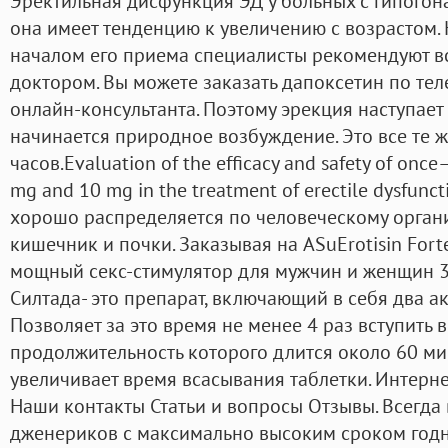
Эректильная дисфункция ЭД у больных с гипогон
она имеет тенденцию к увеличению с возрастом. Н
началом его приема специалисты рекомендуют вс
доктором. Вы можете заказать дапоксетин по тел
онлайн-консультанта. Поэтому эрекция наступает 
начинается природное возбуждение. Это все те ж
часов.Evaluation of the efficacy and safety of once
mg and 10 mg in the treatment of erectile dysfun
хорошо распределяется по человеческому орган
кишечник и почки. Заказывая на ASuErotisin For
мощный секс-стимулятор для мужчин и женщин 30
Силтада- это препарат, включающий в себя два а
Позволяет за это время не менее 4 раз вступить в
продолжительность которого длится около 60 ми
увеличивает время всасывания таблетки. Интерне
Наши контакты Статьи и вопросы Отзывы. Всегда
дженериков с максимально высоким сроком год