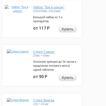
Набор "Три в одном"
(10x100мг, 20x20мг)
Большой набор из 3-х
препаратов.
от 117
Р
Купить
Супер Сиалис
20мг + 60мг
Усиление эрекции до 36 часов и
продление полового акта в
одной таблетке.
от 90
Р
Купить
Супер Виагра
100 + 60 мг