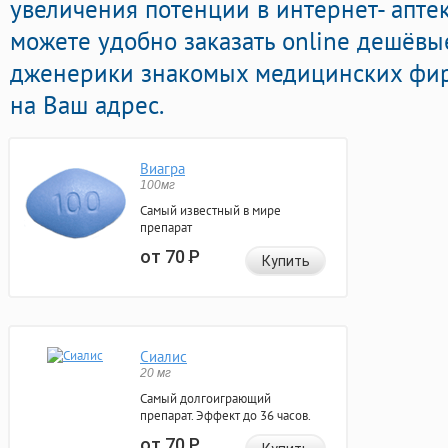
увеличения потенции в интернет- апте
можете удобно заказать online дешёв
дженерики знакомых медицинских фир
на Ваш адрес.
Виагра
100мг
Самый известный в мире
препарат
от 70
Р
Купить
Сиалис
20 мг
Самый долгоиграющий
препарат. Эффект до 36 часов.
от 70
Р