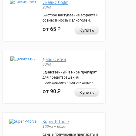
Сиалис Софт
20мг
Быстрое наступление эффекта и
совместимость с алкоголем.
от 65
Р
Купить
Дапоксетин
60мг
Единственный в мире препарат
для предотвращения
преждевременной эякуляции.
от 90
Р
Купить
Super P-force
100мг + 60мг
Самые популярные препараты в