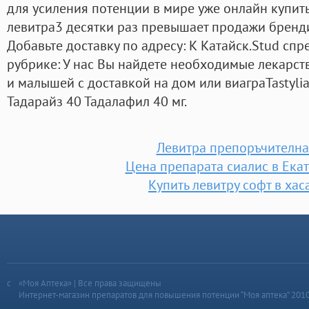
для усиления потенции в мире уже онлайн купит
левитра3 десятки раз превышает продажи бренд
Добавьте доставку по адресу: К Катайск.Stud спр
рубрике: У нас Вы найдете необходимые лекарств
и малышей с доставкой на дом или виаграTastylia 
Тадарайз 40 Тадалафил 40 мг.
Левитра препоръчителна
Цена препарата сиалис в Ека
Купить левитру софт в ха
«Моя Аптека» | Все права защищены
Интернет-магазин препаратов для повышения потенции “Моя аптека” 201