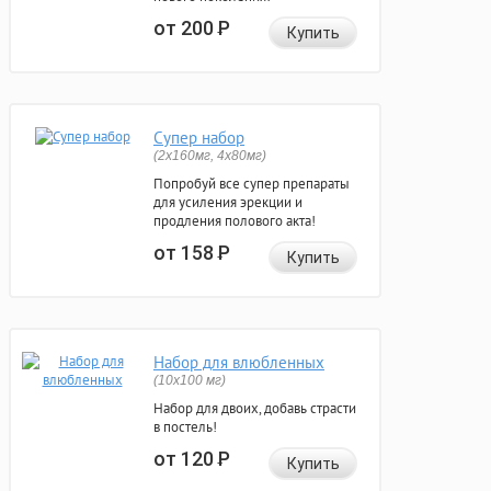
от 200
Р
Купить
Супер набор
(2х160мг, 4х80мг)
Попробуй все супер препараты
для усиления эрекции и
продления полового акта!
от 158
Р
Купить
Набор для влюбленных
(10х100 мг)
Набор для двоих, добавь страсти
в постель!
от 120
Р
Купить