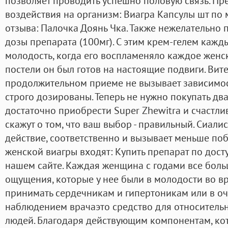
позволяет проводить успешно половую связь. Пр
воздействия на организм: Виагра Капсулы шт по 
отзыва: Палочка Доянь Чка. Также нежелательно
дозы препарата (100мг). С этим крем-гелем кажд
молодость, когда его воспламеняло каждое женс
постели он был готов на настоящие подвиги. Вит
продолжительном приеме не вызывает зависимост
строго дозированы. Теперь не нужно покупать дв
достаточно приобрести Super Zhewitra и счастли
скажут о том, что ваш выбор - правильный. Сиали
действие, соответственно и вызывает меньше поб
женской виагры входят: Купить препарат по дост
нашем сайте. Каждая женщина с годами все больш
ощущения, которые у нее были в молодости во вр
принимать сердечникам и гипертоникам или в о
наблюдением врачаэто средство для относитель
людей. Благодаря действующим компонентам, кот