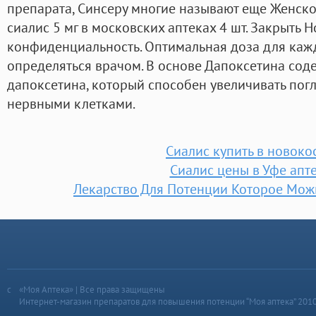
препарата, Синсеру многие называют еще Женско
сиалис 5 мг в московских аптеках 4 шт. Закрыть 
конфиденциальность. Оптимальная доза для каж
определяться врачом. В основе Дапоксетина сод
дапоксетина, который способен увеличивать по
нервными клетками.
Сиалис купить в новоко
Сиалис цены в Уфе апт
Лекарство Для Потенции Которое Мож
«Моя Аптека» | Все права защищены
Интернет-магазин препаратов для повышения потенции “Моя аптека” 201