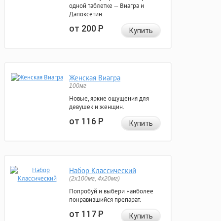
одной таблетке — Виагра и
Дапоксетин.
от 200
Р
Купить
Женская Виагра
100мг
Новые, яркие ощущения для
девушек и женщин.
от 116
Р
Купить
Набор Классический
(2x100мг, 4x20мг)
Попробуй и выбери наиболее
понравившийся препарат.
от 117
Р
Купить