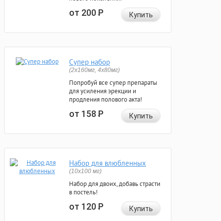
от 200
Р
Купить
Супер набор
(2х160мг, 4х80мг)
Попробуй все супер препараты
для усиления эрекции и
продления полового акта!
от 158
Р
Купить
Набор для влюбленных
(10х100 мг)
Набор для двоих, добавь страсти
в постель!
от 120
Р
Купить