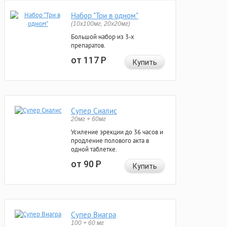
Набор "Три в одном"
(10x100мг, 20x20мг)
Большой набор из 3-х
препаратов.
от 117
Р
Купить
Супер Сиалис
20мг + 60мг
Усиление эрекции до 36 часов и
продление полового акта в
одной таблетке.
от 90
Р
Купить
Супер Виагра
100 + 60 мг