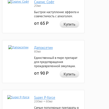
Сиалис Софт
20мг
Быстрое наступление эффекта и
совместимость с алкоголем.
от 65
Р
Купить
Дапоксетин
60мг
Единственный в мире препарат
для предотвращения
преждевременной эякуляции.
от 90
Р
Купить
Super P-force
100мг + 60мг
Самые популярные препараты в