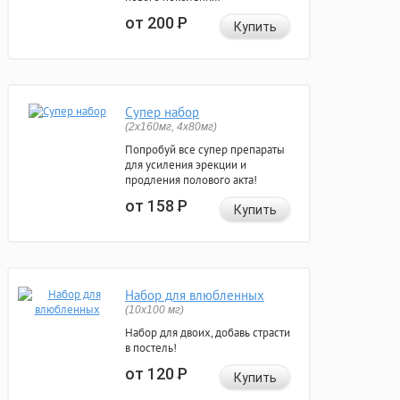
от 200
Р
Купить
Супер набор
(2х160мг, 4х80мг)
Попробуй все супер препараты
для усиления эрекции и
продления полового акта!
от 158
Р
Купить
Набор для влюбленных
(10х100 мг)
Набор для двоих, добавь страсти
в постель!
от 120
Р
Купить