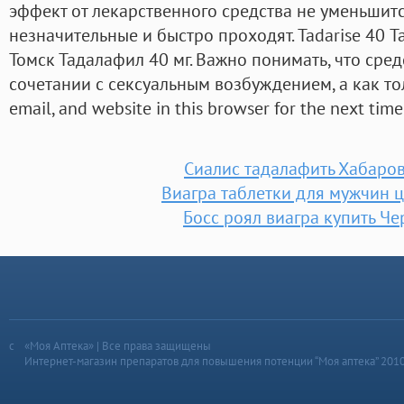
эффект от лекарственного средства не уменьшитс
незначительные и быстро проходят. Tadarise 40 Т
Томск Тадалафил 40 мг. Важно понимать, что сред
сочетании с сексуальным возбуждением, а как то
email, and website in this browser for the next tim
Сиалис тадалафить Хабаров
Виагра таблетки для мужчин ц
Босс роял виагра купить Ч
«Моя Аптека» | Все права защищены
Интернет-магазин препаратов для повышения потенции “Моя аптека” 201