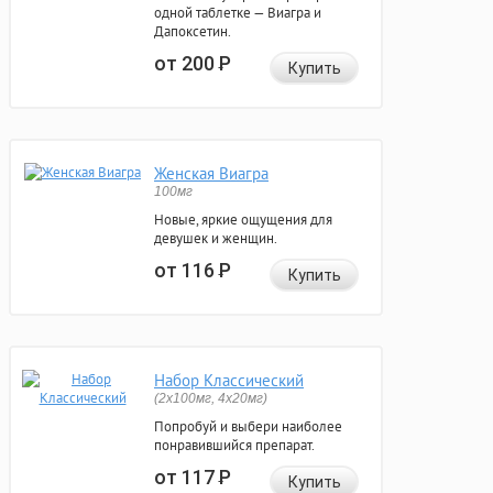
одной таблетке — Виагра и
Дапоксетин.
от 200
Р
Купить
Женская Виагра
100мг
Новые, яркие ощущения для
девушек и женщин.
от 116
Р
Купить
Набор Классический
(2x100мг, 4x20мг)
Попробуй и выбери наиболее
понравившийся препарат.
от 117
Р
Купить