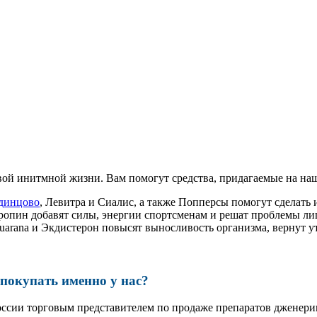
ой инитмной жизни. Вам помогут средства, придагаемые на наш
динцово
, Левитра и Сиалис, а также Попперсы помогут сделат
ропин добавят силы, энергии спортсменам и решат проблемы ли
, Guarana и Экдистерон повысят выносливость организма, вернут
окупать именно у нас?
оссии торговым представителем по продаже препаратов дженер