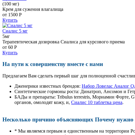
(100 мг)
Крем для сужения влагалища
от 1500
Р
Купить
Сиалис 5 мг
5мг
Терапевтическая дозировка Сиалиса для курсового приема
от 60
Р
Купить
На пути к совершенству вместе с нами
Предлагаем Вам сделать первый шаг для полноценной счастлив
Дженерики известных брендов:
Набор Ловелас Аналог О
Синтетические гормоны роста
: Динатроп, Ансомон и Гет
БАДы и препараты:
Tribulus terrestris, Мориамин Форте
органов, омолодят кожу, и,
Сиалис 10 таблетка цена
.
Несколько причино объясняющих Почему нужно п
* Мы являемся первым и единственным на территории Р