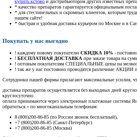
купить кстово
и дистрибьютором других известных преп
* качество препаратов гарантируется официальным пост
* для стестинельных и скромных клиентов, которым труд
нашем сайте!
* быстрая и удобная доставка курьером по Москве и в Са
Покупать у нас выгодно
! каждому новому покупателю
СКИДКА 10%
- постоянн
!
БЕСПЛАТНАЯ ДОСТАВКА
при заказе товара на сум
! оптовым покупателям СПЕЦИАЛЬНЫЕ цены на мелкоопт
! так же у нас постоянно проводятся различные АКЦИИ
Cотрудники нашей фирмы прилагают максимальные усилия, чт
доставка препаратов осуществляется без выходных дней кругло
круглосуточно
оплата принимаются через электронные платежные системы Янд
обратиться
»
по многоканальным телефонам:
8
(800
)200-86-85
(
по России звонок бесплатный),
+7
(800
)200-86-85
(
Санкт-Петербург)
+7
(800
)200-86-85
(
Москва)