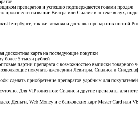
аратов
авщиком препаратов и успешно подтверждается годами продаж
но произнести название Виагра или Сиалис в аптеке вслух, под
нкт-Петербурге, так же возможна доставка препаратов почтой Ро
ая дисконтная карта на последующие покупки
му более 5 тысяч рублей
овые партии препарата с возможностью выписки товарного ч
 позволяющие покупать дженерики Левитры, Сиалиса и Силдена
обы сделать приобретение препаратов удобным для покупателей
суточно. Для VIP клиентов: Сиалис и другие препараты для поте
екс Деньги, Web Money и с банковских карт Master Card или Vi