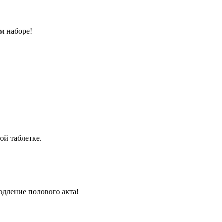
м наборе!
ой таблетке.
одление полового акта!