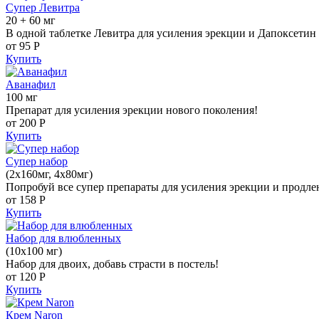
Супер Левитра
20 + 60 мг
В одной таблетке Левитра для усиления эрекции и Дапоксетин 
от 95
Р
Купить
Аванафил
100 мг
Препарат для усиления эрекции нового поколения!
от 200
Р
Купить
Супер набор
(2х160мг, 4х80мг)
Попробуй все супер препараты для усиления эрекции и продле
от 158
Р
Купить
Набор для влюбленных
(10х100 мг)
Набор для двоих, добавь страсти в постель!
от 120
Р
Купить
Крем Naron