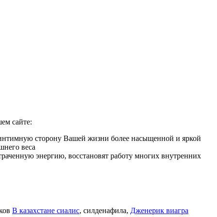
ем сайте:
ь интимную сторону Вашей жизни более насыщенной и яркой
шнего веса
 утраченную энергию, восстановят работу многих внутренних
иков
В казахстане сиалис
, силденафила
,
Дженерик виагра