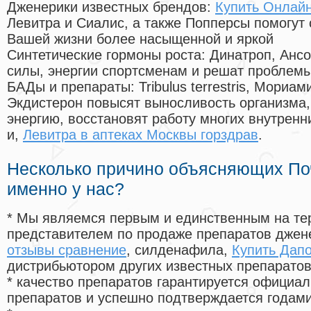
Дженерики известных брендов:
Купить Онлай
Левитра и Сиалис, а также Попперсы помогут
Вашей жизни более насыщенной и яркой
Синтетические гормоны роста
: Динатроп, Анс
силы, энергии спортсменам и решат проблем
БАДы и препараты:
Tribulus terrestris, Мориа
Экдистерон повысят выносливость организма,
энергию, восстановят работу многих внутренн
и,
Левитра в аптеках Москвы горздрав
.
Несколько причино объясняющих По
именно у нас?
* Мы являемся первым и единственным на те
представителем по продаже препаратов дже
отзывы сравнение
, силденафила
,
Купить Дап
дистрибьютором других известных препарато
* качество препаратов гарантируется офици
препаратов и успешно подтверждается годам