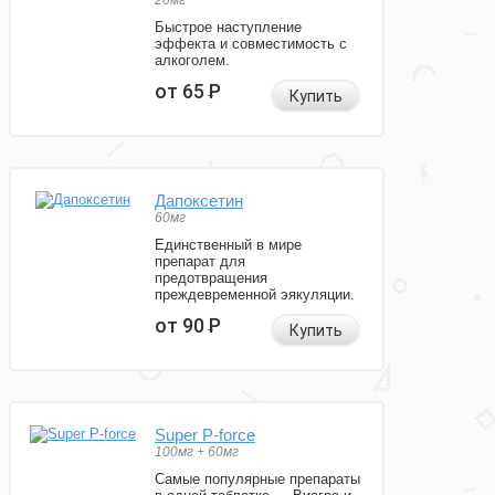
20мг
Быстрое наступление
эффекта и совместимость с
алкоголем.
от 65
Р
Купить
Дапоксетин
60мг
Единственный в мире
препарат для
предотвращения
преждевременной эякуляции.
от 90
Р
Купить
Super P-force
100мг + 60мг
Самые популярные препараты