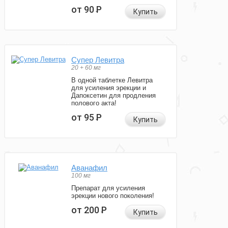
от 90
Р
Купить
Супер Левитра
20 + 60 мг
В одной таблетке Левитра
для усиления эрекции и
Дапоксетин для продления
полового акта!
от 95
Р
Купить
Аванафил
100 мг
Препарат для усиления
эрекции нового поколения!
от 200
Р
Купить