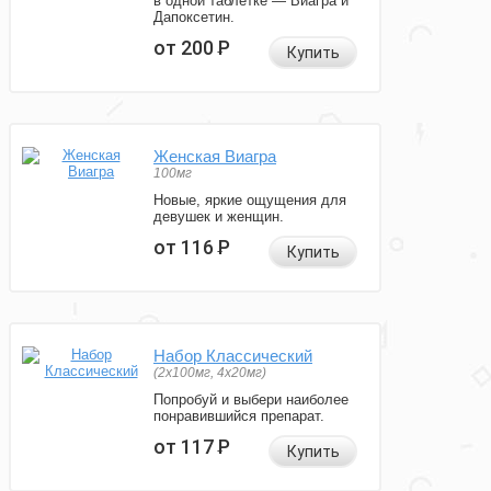
в одной таблетке — Виагра и
Дапоксетин.
от 200
Р
Купить
Женская Виагра
100мг
Новые, яркие ощущения для
девушек и женщин.
от 116
Р
Купить
Набор Классический
(2x100мг, 4x20мг)
Попробуй и выбери наиболее
понравившийся препарат.
от 117
Р
Купить