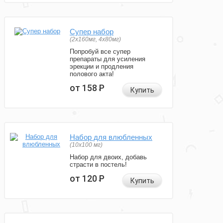
Супер набор
(2х160мг, 4х80мг)
Попробуй все супер
препараты для усиления
эрекции и продления
полового акта!
от 158
Р
Купить
Набор для влюбленных
(10х100 мг)
Набор для двоих, добавь
страсти в постель!
от 120
Р
Купить