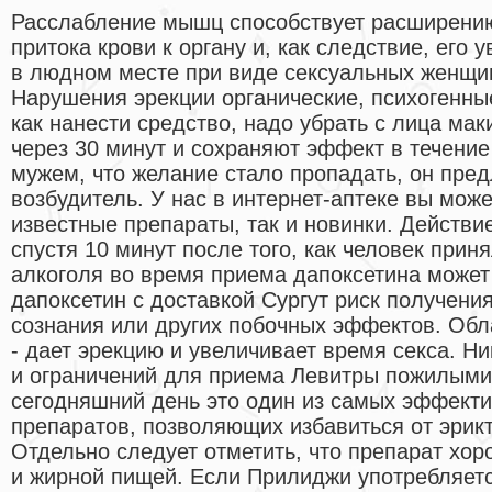
Расслабление мышц способствует расширению
притока крови к органу и, как следствие, его
в людном месте при виде сексуальных женщи
Нарушения эрекции органические, психогенн
как нанести средство, надо убрать с лица мак
через 30 минут и сохраняют эффект в течение
мужем, что желание стало пропадать, он пре
возбудитель. У нас в интернет-аптеке вы може
известные препараты, так и новинки. Действи
спустя 10 минут после того, как человек прин
алкоголя во время приема дапоксетина может
дапоксетин с доставкой Сургут риск получени
сознания или других побочных эффектов. Об
- дает эрекцию и увеличивает время секса. Н
и ограничений для приема Левитры пожилыми
сегодняшний день это один из самых эффект
препаратов, позволяющих избавиться от эрик
Отдельно следует отметить, что препарат хор
и жирной пищей. Если Прилиджи употребляетс