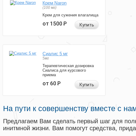
Крем Naron
(100 мг)
Крем для сужения влагалища
от 1500
Р
Купить
Сиалис 5 мг
5мг
Терапевтическая дозировка
Сиалиса для курсового
приема
от 60
Р
Купить
На пути к совершенству вместе с на
Предлагаем Вам сделать первый шаг для пол
инитмной жизни. Вам помогут средства, прид