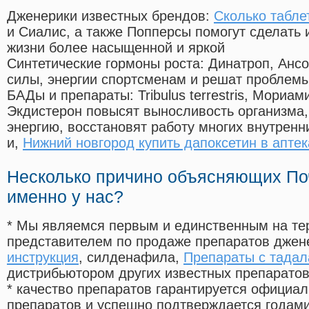
Дженерики известных брендов:
Сколько таблет
и Сиалис, а также Попперсы помогут сделать
жизни более насыщенной и яркой
Синтетические гормоны роста
: Динатроп, Анс
силы, энергии спортсменам и решат проблем
БАДы и препараты:
Tribulus terrestris, Мориа
Экдистерон повысят выносливость организма,
энергию, восстановят работу многих внутренн
и,
Нижний новгород купить дапоксетин в аптек
Несколько причино объясняющих По
именно у нас?
* Мы являемся первым и единственным на те
представителем по продаже препаратов дже
инструкция
, силденафила
,
Препараты с тада
дистрибьютором других известных препарато
* качество препаратов гарантируется офици
препаратов и успешно подтверждается годам