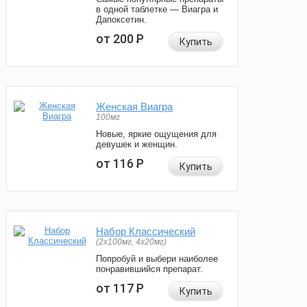
в одной таблетке — Виагра и
Дапоксетин.
от 200
Р
Купить
Женская Виагра
100мг
Новые, яркие ощущения для
девушек и женщин.
от 116
Р
Купить
Набор Классический
(2x100мг, 4x20мг)
Попробуй и выбери наиболее
понравившийся препарат.
от 117
Р
Купить