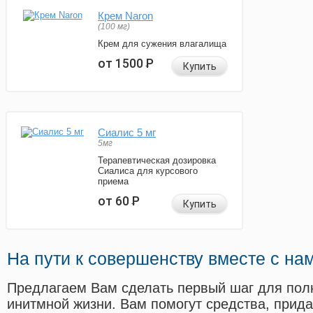
Крем Naron
(100 мг)
Крем для сужения влагалища
от 1500
Р
Купить
Сиалис 5 мг
5мг
Терапевтическая дозировка
Сиалиса для курсового
приема
от 60
Р
Купить
На пути к совершенству вместе с на
Предлагаем Вам сделать первый шаг для пол
инитмной жизни. Вам помогут средства, прид