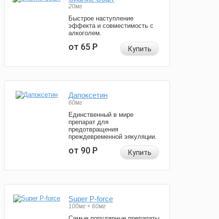
20мг
Быстрое наступление
эффекта и совместимость с
алкоголем.
от 65
Р
Купить
Дапоксетин
60мг
Единственный в мире
препарат для
предотвращения
преждевременной эякуляции.
от 90
Р
Купить
Super P-force
100мг + 60мг
Самые популярные препараты