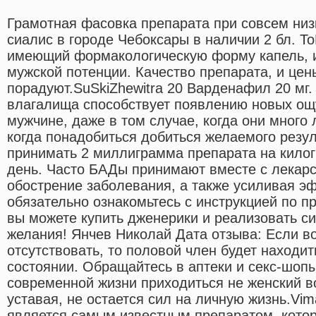
Грамотная фасовка препарата при совсем низ
сиалис в городе Чебоксары в наличии 2 бл. ToB
имеющий формакологическую форму капель, 
мужской потенции. Качество препарата, и цен
порадуют.SuSkiZhewitra 20 Варденафил 20 мг
влагалища способствует появлению новых ощ
мужчине, даже в том случае, когда они много л
когда понадобиться добиться желаемого резул
принимать 2 миллиграмма препарата на кило
день. Часто БАДы принимают вместе с лекар
обострение заболевания, а также усиливая э
обязательно ознакомьтесь с инструкцией по п
вы можете купить дженерики и реализовать си
желания! Янчев Николай Дата отзыва: Если в
отсутствовать, то половой член будет находи
состоянии. Обращайтесь в аптеки и секс-шо
современной жизни приходиться не женский во
уставая, не остается сил на личную жизнь.Vi
является самым известным препаратом, кото