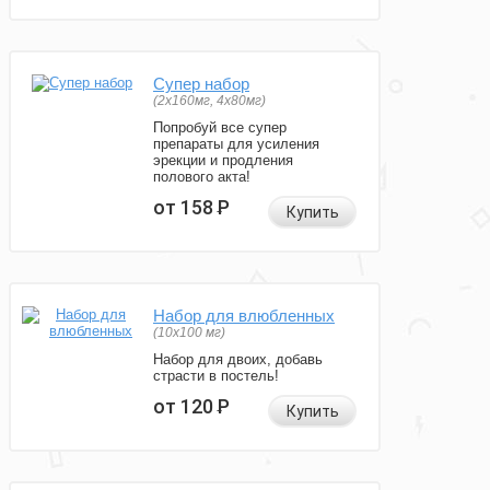
Супер набор
(2х160мг, 4х80мг)
Попробуй все супер
препараты для усиления
эрекции и продления
полового акта!
от 158
Р
Купить
Набор для влюбленных
(10х100 мг)
Набор для двоих, добавь
страсти в постель!
от 120
Р
Купить