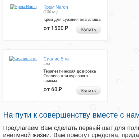
Крем Naron
(100 мг)
Крем для сужения влагалища
от 1500
Р
Купить
Сиалис 5 мг
5мг
Терапевтическая дозировка
Сиалиса для курсового
приема
от 60
Р
Купить
На пути к совершенству вместе с на
Предлагаем Вам сделать первый шаг для пол
инитмной жизни. Вам помогут средства, прид