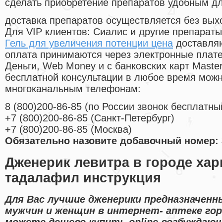
сделать приобретение препаратов удобным д
доставка препаратов осуществляется без вых
Для VIP клиентов: Сиалис и другие препараты
Гель для увеличения потенции цена
доставляю
оплата принимаются через электронные плат
Деньги, Web Money и с банковских карт Master
бесплатной консультации в любое время мож
многоканальным телефонам:
8
(800
)200-86-85
(
по России звонок бесплатны
+7
(800
)200-86-85
(
Санкт-Петербург)
+7
(800
)200-86-85
(
Москва)
Обязательно назовите добавочный номер: 
Дженерик левитра в городе ха
тадалафил инструкция
Для Вас лучшие дженерики предназначенн
мужчин и женщин в интернет- аптеке гор
можете дешево купить online возбуждаю