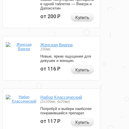
в одной таблетке — Виагра и
Дапоксетин.
от 200
Р
Купить
Женская Виагра
100мг
Новые, яркие ощущения для
девушек и женщин.
от 116
Р
Купить
Набор Классический
(2x100мг, 4x20мг)
Попробуй и выбери наиболее
понравившийся препарат.
от 117
Р
Купить