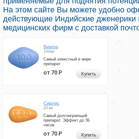
применяемые для поднятия потенции 
На этом сайте Вы можете удобно оф
действующие Индийские дженерики 
медицинских фирм с доставкой почто
Виагра
100мг
Самый известный в мире
препарат
от 70
Р
Купить
Сиалис
20 мг
Самый долгоиграющий
препарат. Эффект до 36
часов.
от 70
Р
Купить