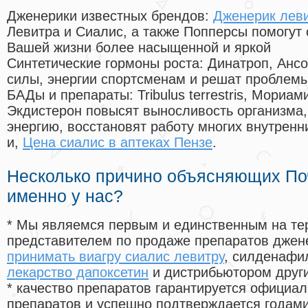
Дженерики известных брендов:
Дженерик леви
Левитра и Сиалис, а также Попперсы помогут
Вашей жизни более насыщенной и яркой
Синтетические гормоны роста
: Динатроп, Анс
силы, энергии спортсменам и решат проблем
БАДы и препараты:
Tribulus terrestris, Мориа
Экдистерон повысят выносливость организма,
энергию, восстановят работу многих внутренн
и,
Цена сиалис в аптеках Пензе
.
Несколько причино объясняющих По
именно у нас?
* Мы являемся первым и единственным на те
представителем по продаже препаратов дже
принимать виагру сиалис левитру
, силденафи
лекарство дапоксетин
и дистрибьютором други
* качество препаратов гарантируется офици
препаратов и успешно подтверждается годам