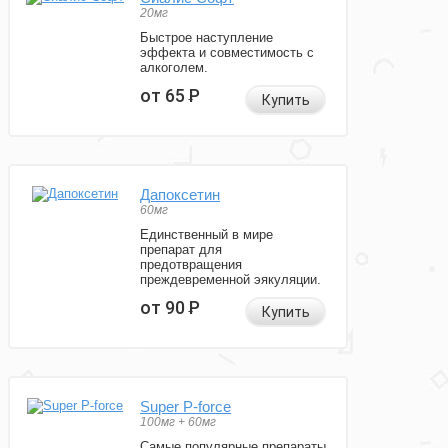
20мг
Быстрое наступление
эффекта и совместимость с
алкоголем.
от 65
Р
Купить
Дапоксетин
60мг
Единственный в мире
препарат для
предотвращения
преждевременной эякуляции.
от 90
Р
Купить
Super P-force
100мг + 60мг
Самые популярные препараты