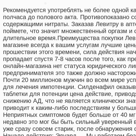
Рекомендуется употреблять не более одной ка
полчаса до полового акта. Противопоказано с
содержащими нитраты. Заказав Левитру в апт
поймете, что значит множественный оргазм и
длительное время.Преимущества покупки Лев
магазине всегда к вашим услугам лучшие цен
прошествии этого времени, сила действия нач
пропадает спустя 7-8 часов после того, как пр
онлайн-магазина нет статуса юридического л
предпринимателя это также должно насторожи
Почти 20 миллионов мужчин во всем мире ус
для лечения импотенции. Силденафил оказыв
таблетки для потенции цена действие, приво
снижению АД, что не является клинически зн
приводит к каким-либо последствиям у больш
Неприятных симптомов будет больше от 40 мг
недавно это мог бы быть сильный уверенный 
уже сразу совсем старик, после обнаружения 
Начало действия: Эдуард — Мы работаем без