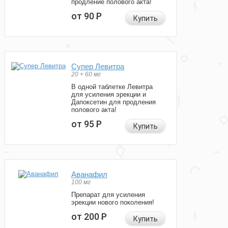
продление полового акта!
от 90
Р
Купить
Супер Левитра
20 + 60 мг
В одной таблетке Левитра
для усиления эрекции и
Дапоксетин для продления
полового акта!
от 95
Р
Купить
Аванафил
100 мг
Препарат для усиления
эрекции нового поколения!
от 200
Р
Купить