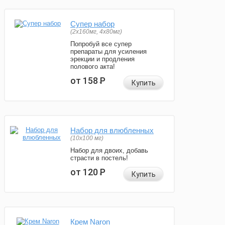
Супер набор
(2х160мг, 4х80мг)
Попробуй все супер
препараты для усиления
эрекции и продления
полового акта!
от 158
Р
Купить
Набор для влюбленных
(10х100 мг)
Набор для двоих, добавь
страсти в постель!
от 120
Р
Купить
Крем Naron