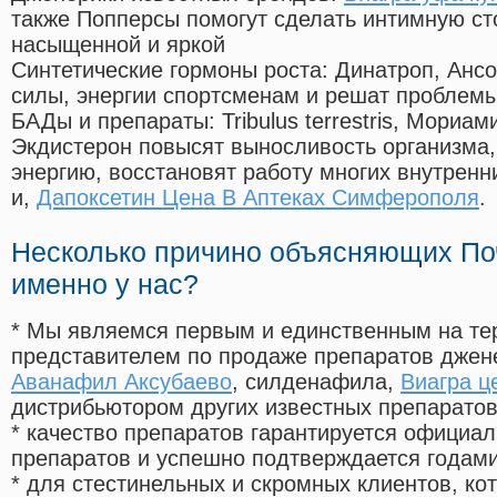
также Попперсы помогут сделать интимную с
насыщенной и яркой
Синтетические гормоны роста
: Динатроп, Анс
силы, энергии спортсменам и решат проблем
БАДы и препараты:
Tribulus terrestris, Мориа
Экдистерон повысят выносливость организма,
энергию, восстановят работу многих внутренн
и,
Дапоксетин Цена В Аптеках Симферополя
.
Несколько причино объясняющих По
именно у нас?
* Мы являемся первым и единственным на те
представителем по продаже препаратов дже
Аванафил Аксубаево
, силденафила
,
Виагра ц
дистрибьютором других известных препарато
* качество препаратов гарантируется офици
препаратов и успешно подтверждается годам
* для стестинельных и скромных клиентов, ко