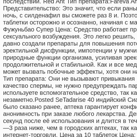
последствий. Red Ant Тип препарата:Fareva 
Представительство: Это значит, что если рань
ночь, с силденафил вы сможете раз 8 и. Поэт
таблетки осторожно и осознанно, начиная с м
Фужуньбао Супер Цена: Средство работает пр
сексуального возбуждения. Это легко решить,
давно создали препараты для повышения пот
эректильной дисфункции, импотенции у мужчин
природные функции организма, усиливая эрек
продолжительной и стабильной. Как и все ме
может вызвать побочные эффекты, хотя они н
Тип препарата: Они не вызывают привыкания 
качество спермы, не нужно предупреждать па
используете вспомогательное средство, так ка
незаметно.Posted SeTadarise 40 индийский Си
было сказано ранее, аптека гарантирует конф
анонимность при заказе любого лекарства. Де
секунд после её использования и длится в те
—3 раза ниже, чем в городских аптеках, так 
интернет-торговли. Цена за 10 таблеток Цена: