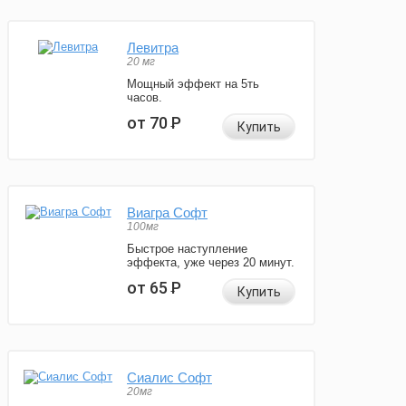
Левитра
20 мг
Мощный эффект на 5ть
часов.
от 70
Р
Купить
Виагра Софт
100мг
Быстрое наступление
эффекта, уже через 20 минут.
от 65
Р
Купить
Сиалис Софт
20мг