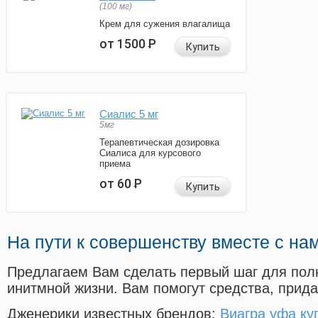
(100 мг)
Крем для сужения влагалища
от 1500
Р
Купить
Сиалис 5 мг
5мг
Терапевтическая дозировка
Сиалиса для курсового
приема
от 60
Р
Купить
На пути к совершенству вместе с на
Предлагаем Вам сделать первый шаг для пол
инитмной жизни. Вам помогут средства, прид
Дженерики известных брендов:
Виагра уфа ку