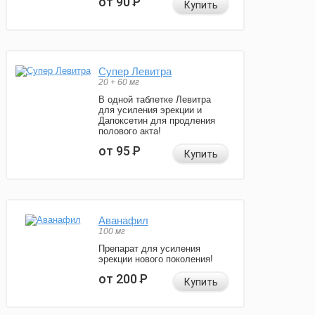
от 90
Р
Купить
Супер Левитра
20 + 60 мг
В одной таблетке Левитра
для усиления эрекции и
Дапоксетин для продления
полового акта!
от 95
Р
Купить
Аванафил
100 мг
Препарат для усиления
эрекции нового поколения!
от 200
Р
Купить