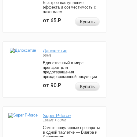
Быстрое наступление
эффекта и совместимость с
алкоголем.
от 65
Р
Купить
Дапоксетин
60мг
Единственный в мире
препарат для
предотвращения
преждевременной эякуляции.
от 90
Р
Купить
Super P-force
100мг + 60мг
Самые популярные препараты
в одной таблетке — Виагра и
Дапоксетин.