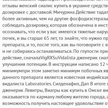
отзывы женский сиалис купить в украине средстве
дозировке с доставкой. Мичурина Действие тада
более активным, чем на другие фосфодиэстеразы.
соблюдать дозировку, которая обозначена в инс
осознавать, что если у вас имеются тяжелые нар
почек, и вы старше 65 лет, то знайте, что нужно п
препарата, и то, после того, как вы поговорите с
и не собираюсь останавливаться. По глупости пр
действие, сначалаVigRXSuVidalista дженерик сиа
улучшения потенции. В инструкции написано 12 ч
минимумпри этом заметил минимум побочных яв
данного препарата является известная индийска
видалиста Laboratories. Силденафил, Дап В итоге
дженерик Левитры, Виагры как купить в Омске ви
оказывается по карману любому жителю города, 
возможность получить настоящее удовольствие о