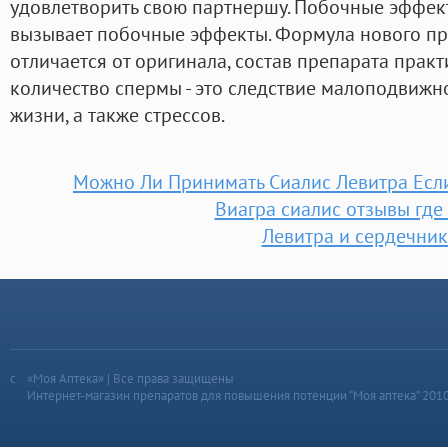
удовлетворить свою партнершу. Побочные эффек
вызывает побочные эффекты. Формула нового п
отличается от оригинала, состав препарата прак
количество спермы - это следствие малоподвижн
жизни, а также стрессов.
Можно Ли Принимать Сиалис Левитра Есл
Виагра сиалис отзывы где
Левитра и сердечни
«Моя Аптека» | Все права защищены
Интернет-магазин препаратов для повышения потенции “Моя аптека” 201