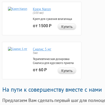
Крем Naron
(100 мг)
Крем для сужения влагалища
от 1500
Р
Купить
Сиалис 5 мг
5мг
Терапевтическая дозировка
Сиалиса для курсового приема
от 60
Р
Купить
На пути к совершенству вместе с нами
Предлагаем Вам сделать первый шаг для полноц