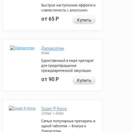
Быстрое наступление эффекта и
совместимость с алкоголем.
от 65
Р
Купить
Дапоксетин
60мг
Единственный в мире препарат
для предотвращения
преждевременной эякуляции.
от 90
Р
Купить
Super P-force
100мг + 60мг
Самые популярные препараты в
одной таблетке — Виагра и
Дапоксетин.