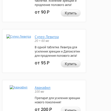
таблетке. Усиление эрекции и
продление полового акта!
от 90
Р
Купить
Супер Левитра
20 + 60 мг
В одной таблетке Левитра для
усиления эрекции и Дапоксетин
для продления полового акта!
от 95
Р
Купить
Аванафил
100 мг
Препарат для усиления эрекции
нового поколения!
от 200
Р
Купить