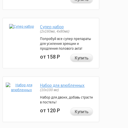
Супер набор
(2х160мг, 4х80мг)
Попробуй все супер препараты
для усиления эрекции и
продления полового акта!
от 158
Р
Купить
Набор для влюбленных
(10х100 мг)
Набор для двоих, добавь страсти
в постель!
от 120
Р
Купить