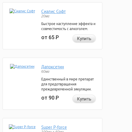
Сиалис Софт
20мг
Быстрое наступление эффекта и
совместимость с алкоголем.
от 65
Р
Купить
Дапоксетин
60мг
Единственный в мире препарат
для предотвращения
преждевременной эякуляции.
от 90
Р
Купить
Super P-force