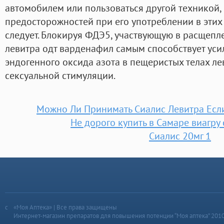
автомобилем или пользоваться другой техникой,
предосторожностей при его употреблении в этих
следует. Блокируя ФДЭ5, участвующую в расщеп
левитра одт варденафил самым способствует уси
эндогенного оксида азота в пещеристых телах л
сексуальной стимуляции.
Можно Ли Принимать Сиалис Левитра Есл
Не дорого купить в Самаре виагру
Сиалис 20мг 1
«Моя Аптека» | Все права защищены
Интернет-магазин препаратов для повышения потенции “Моя аптека” 201