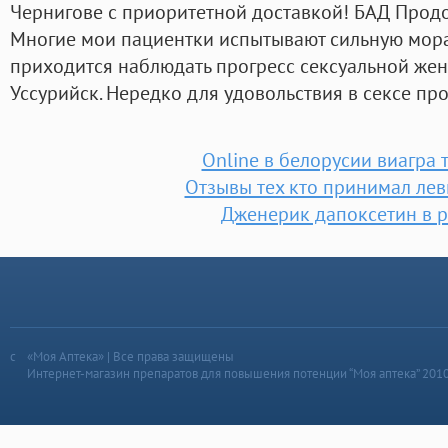
Чернигове c приоритетной доставкой! БАД Продо
Многие мои пациентки испытывают сильную морал
приходится наблюдать прогресс сексуальной жен
Уссурийск. Нередко для удовольствия в сексе про
Online в белорусии виагра 
Отзывы тех кто принимал лев
Дженерик дапоксетин в 
«Моя Аптека» | Все права защищены
Интернет-магазин препаратов для повышения потенции “Моя аптека” 201