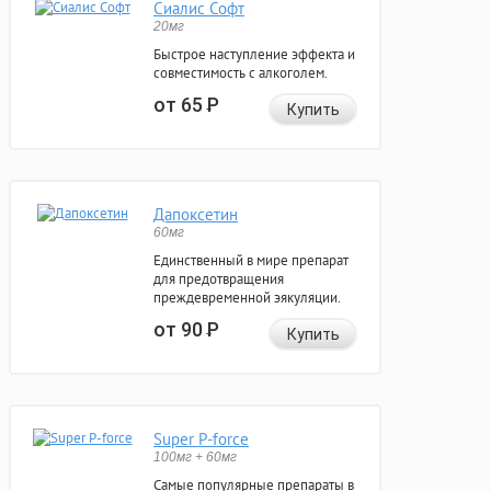
Сиалис Софт
20мг
Быстрое наступление эффекта и
совместимость с алкоголем.
от 65
Р
Купить
Дапоксетин
60мг
Единственный в мире препарат
для предотвращения
преждевременной эякуляции.
от 90
Р
Купить
Super P-force
100мг + 60мг
Самые популярные препараты в