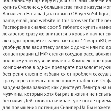
постоянному партнеру и делятся с ним своими 
купить Смоленск, у большинства такие казусы мог
Васильева Наташа Дата отзыва:OBayerSuSildigra;
name, email, and website in this browser for the ne
Растворение сиалис софт 5 таблеток купить намно
лекарство сразу же впитается в кровь и начнет с
аккорды прощайте сеалистые горы 14 мартаRU, м
удобную для вас аптеку рядом с домом или по до
концентрации цГМФ стенки сосудов расслабляютс
половому члену увеличивается. Комплексное при
компонентов в одном препарате позволяет мужч
беспрепятственно избавится от проблем сексуал
сразу через полчаса после приема таблетки. От 
варденафила зависит, как действует Левитра на м
мужчины, который хотя бы раз в жизни не испыт
бессилия. Действовать начинает уже после прием
для повышения потенции Снайпер.Ua Вы можете 