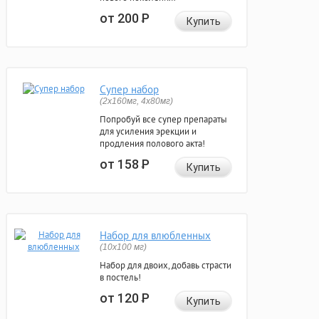
от 200
Р
Купить
Супер набор
(2х160мг, 4х80мг)
Попробуй все супер препараты
для усиления эрекции и
продления полового акта!
от 158
Р
Купить
Набор для влюбленных
(10х100 мг)
Набор для двоих, добавь страсти
в постель!
от 120
Р
Купить