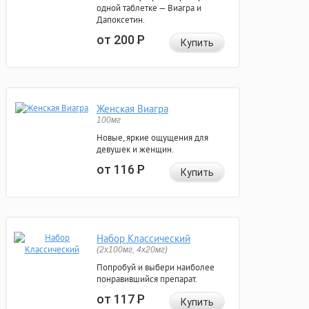
одной таблетке — Виагра и
Дапоксетин.
от 200
Р
Купить
Женская Виагра
100мг
Новые, яркие ощущения для
девушек и женщин.
от 116
Р
Купить
Набор Классический
(2x100мг, 4x20мг)
Попробуй и выбери наиболее
понравившийся препарат.
от 117
Р
Купить