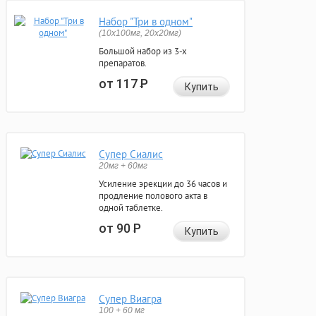
Набор "Три в одном"
(10x100мг, 20x20мг)
Большой набор из 3-х
препаратов.
от 117
Р
Купить
Супер Сиалис
20мг + 60мг
Усиление эрекции до 36 часов и
продление полового акта в
одной таблетке.
от 90
Р
Купить
Супер Виагра
100 + 60 мг