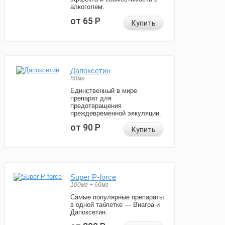
алкоголем.
от 65
Р
Купить
Дапоксетин
60мг
Единственный в мире
препарат для
предотвращения
преждевременной эякуляции.
от 90
Р
Купить
Super P-force
100мг + 60мг
Самые популярные препараты
в одной таблетке — Виагра и
Дапоксетин.