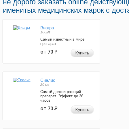
не дорого заказать online действую
именитых медицинских марок с дост
Виагра
100мг
Самый известный в мире
препарат
от 70
Р
Купить
Сиалис
20 мг
Самый долгоиграющий
препарат. Эффект до 36
часов.
от 70
Р
Купить