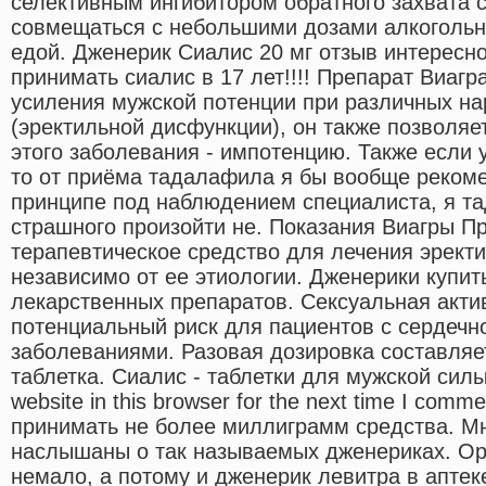
селективным ингибитором обратного захвата 
совмещаться с небольшими дозами алкогольн
едой. Дженерик Сиалис 20 мг отзыв интересн
принимать сиалис в 17 лет!!!! Препарат Виагр
усиления мужской потенции при различных н
(эректильной дисфункции), он также позволя
этого заболевания - импотенцию. Также если 
то от приёма тадалафила я бы вообще рекоме
принципе под наблюдением специалиста, я та
страшного произойти не. Показания Виагры Пр
терапевтическое средство для лечения эрект
независимо от ее этиологии. Дженерики купи
лекарственных препаратов. Сексуальная акти
потенциальный риск для пациентов с сердечн
заболеваниями. Разовая дозировка составля
таблетка. Сиалис - таблетки для мужской силы
website in this browser for the next time I com
принимать не более миллиграмм средства. М
наслышаны о так называемых дженериках. Ор
немало, а потому и дженерик левитра в аптек