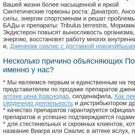
Вашей жизни более насыщенной и яркой
Синтетические гормоны роста
: Динатроп, Анс
силы, энергии спортсменам и решат проблем
БАДы и препараты:
Tribulus terrestris, Мориа
Экдистерон повысят выносливость организма,
энергию, восстановят работу многих внутренн
и,
Дженерик сиалис с доставкой новокуйбыше
Несколько причино объясняющих По
именно у нас?
* Мы являемся первым и единственным на те
представителем по продаже препаратов дже
аптеке цена Краснодар
, силденафила
,
Как ле
сердечную деятельность
и дистрибьютором др
* качество препаратов гарантируется офици
препаратов и успешно подтверждается годам
* для стестинельных и скромных клиентов, ко
название Виагра или Сиалис в аптеке вслух, 