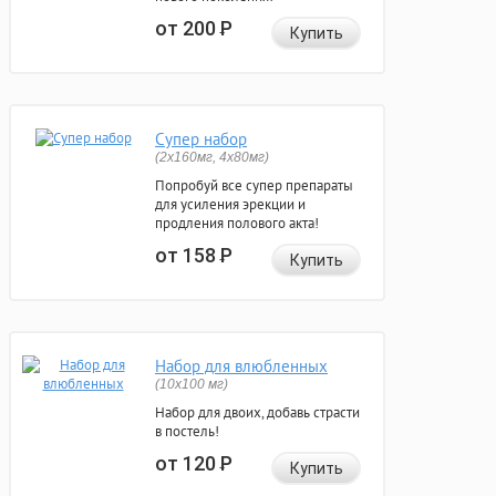
от 200
Р
Купить
Супер набор
(2х160мг, 4х80мг)
Попробуй все супер препараты
для усиления эрекции и
продления полового акта!
от 158
Р
Купить
Набор для влюбленных
(10х100 мг)
Набор для двоих, добавь страсти
в постель!
от 120
Р
Купить