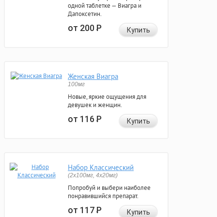
одной таблетке — Виагра и
Дапоксетин.
от 200
Р
Купить
Женская Виагра
100мг
Новые, яркие ощущения для
девушек и женщин.
от 116
Р
Купить
Набор Классический
(2x100мг, 4x20мг)
Попробуй и выбери наиболее
понравившийся препарат.
от 117
Р
Купить