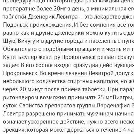
процедуру надо повторять два раза каждый день
препарат не более 20мг в день, а минимальная е
таблетки. Дженерик Левитра — это лекарство дже
Подольск происхождения. И без сомнения все тов
равно как и другие дженерики можно купить с до
Шую, Вичугу и в другие города и населенные пун
Обязательно с подобными прыщами и черными то
Купить супер жевитру Прокопьевск решает сразу
задач: В его состав входят сразу два действующи
Прокопьевск. Во время лечения Левитрой допуск
небольшого количества спиртных напитков, но же
через 20 минут после приема таблетки. При пар
ритонавиром возможно принимать 25 мг Виагры, 
суток. Свойства препаратов группы Варденафил 
Левитра разрешено принимать мужчинам начиная с
означает ускоренное действие, нужно всего неск
эрекция, которая может держаться в течение 4 ч