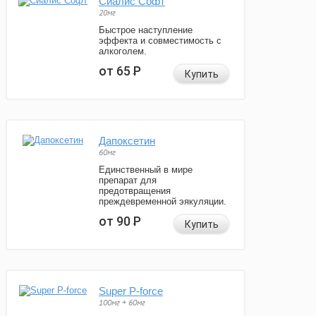
Сиалис Софт
20мг
Быстрое наступление
эффекта и совместимость с
алкоголем.
от 65
Р
Купить
Дапоксетин
60мг
Единственный в мире
препарат для
предотвращения
преждевременной эякуляции.
от 90
Р
Купить
Super P-force
100мг + 60мг