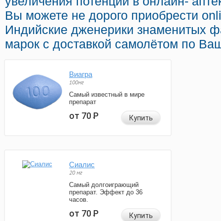
увеличения потенции в онлайн- апте
Вы можете не дорого приобрести on
Индийские дженерики знаменитых ф
марок с доставкой самолётом по Ва
Виагра
100мг
Самый известный в мире
препарат
от 70
Р
Купить
Сиалис
20 мг
Самый долгоиграющий
препарат. Эффект до 36
часов.
от 70
Р
Купить