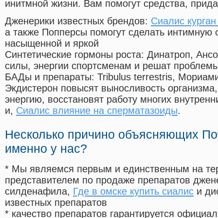
инитмной жизни. Вам помогут средства, прид
Дженерики известных брендов:
Сиалис курган
а также Попперсы помогут сделать интимную 
насыщенной и яркой
Синтетические гормоны роста
: Динатроп, Анс
силы, энергии спортсменам и решат проблем
БАДы и препараты:
Tribulus terrestris, Мориа
Экдистерон повысят выносливость организма,
энергию, восстановят работу многих внутренн
и,
Сиалис влияние на сперматазоиды
.
Несколько причино объясняющих По
именно у нас?
* Мы являемся первым и единственным на те
представителем по продаже препаратов дже
силденафила
,
Где в омске купить сиалис
и ди
известных препаратов
* качество препаратов гарантируется офици