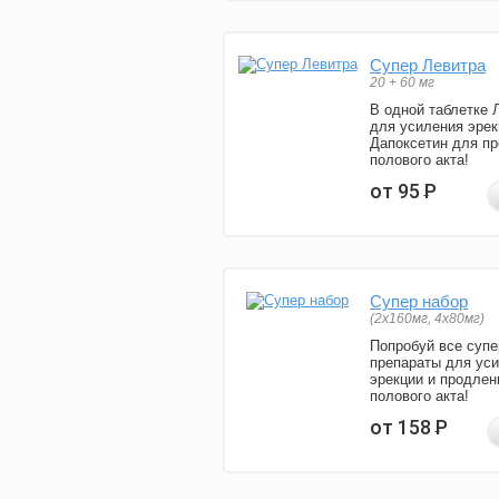
Супер Левитра
20 + 60 мг
В одной таблетке 
для усиления эрек
Дапоксетин для п
полового акта!
от 95
Р
Супер набор
(2х160мг, 4х80мг)
Попробуй все супе
препараты для ус
эрекции и продлен
полового акта!
от 158
Р