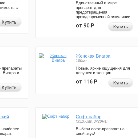
ние
Единственный в мире
тимость с
препарат для
предотвращения
преждевременной эякуляции.
Купить
от 90
Р
Купить
Женская Виагра
100мг
 препараты
Новые, яркие ощущения для
— Виагра и
девушек и женщин.
от 116
Р
Купить
Купить
ский
Софт набор
(3x100мг, 3x20мг)
и наиболее
Выбери софт-препарат на
парат.
свой вкус!