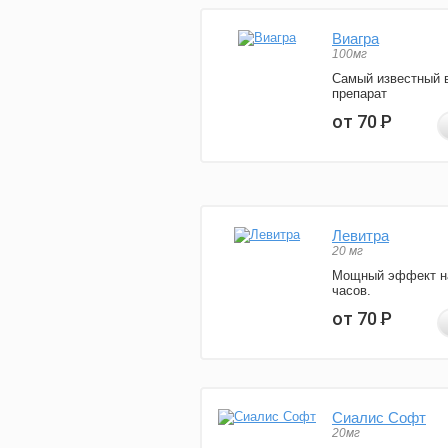
Виагра
100мг
Самый известный 
препарат
от 70
Р
Левитра
20 мг
Мощный эффект н
часов.
от 70
Р
Сиалис Софт
20мг