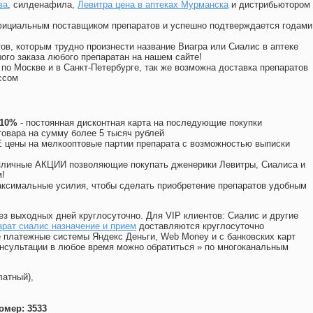
ва
, силденафила
,
Левитра цена в аптеках Мурманска
и дистрибьютором
официальным поставщиком препаратов и успешно подтверждается годами
ов, которым трудно произнести название Виагра или Сиалис в аптеке
ого заказа любого препаратан на нашем сайте!
 по Москве и в Санкт-Петербурге, так же возможна доставка препаратов
ссом
 10%
- постоянная дисконтная карта на последующие покупки
товара на сумму более 5 тысяч рублей
цены на мелкооптовые партии препарата с возможностью выписки
различные АКЦИИ позволяющие покупать дженерики Левитры, Сиалиса и
!
ксимальные усилия, чтобы сделать приобретение препаратов удобным
ез выходных дней круглосуточно. Для VIP клиентов: Сиалис и другие
рат сиалис назначение и прием
доставляются круглосуточно
 платежные системы Яндекс Деньги, Web Money и с банковских карт
консультации в любое время можно обратиться
»
по многоканальным
латный),
омер: 3533