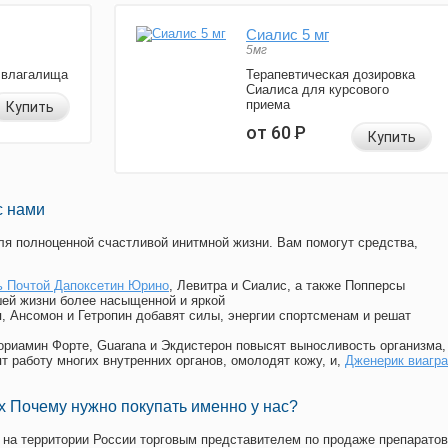
Сиалис 5 мг
5мг
 влагалища
Терапевтическая дозировка
Сиалиса для курсового
приема
Купить
от 60
Р
Купить
с нами
я полноценной счастливой инитмной жизни. Вам помогут средства,
ь Почтой Дапоксетин Юрино
, Левитра и Сиалис, а также Попперсы
ей жизни более насыщенной и яркой
п, Ансомон и Гетропин добавят силы, энергии спортсменам и решат
, Мориамин Форте, Guarana и Экдистерон повысят выносливость организма,
т работу многих внутренних органов, омолодят кожу, и,
Дженерик виагра
 Почему нужно покупать именно у нас?
на территории России торговым представителем по продаже препаратов