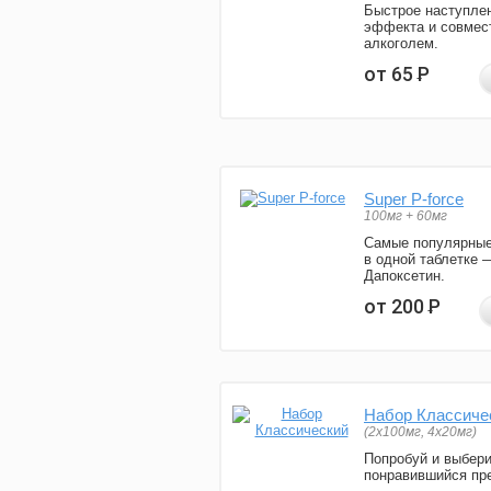
Быстрое наступле
эффекта и совмес
алкоголем.
от 65
Р
Super P-force
100мг + 60мг
Самые популярные
в одной таблетке 
Дапоксетин.
от 200
Р
Набор Классиче
(2x100мг, 4x20мг)
Попробуй и выбер
понравившийся пре