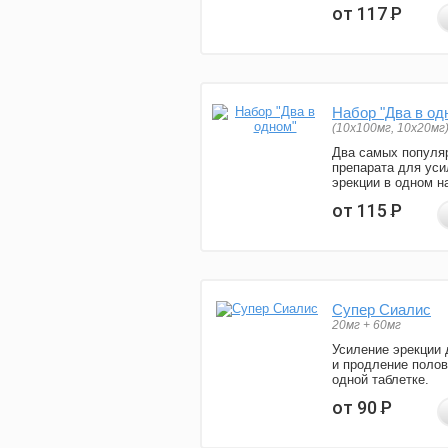
от 117
Р
Набор "Два в од
(10x100мг, 10x20мг
Два самых популя
препарата для уси
эрекции в одном н
от 115
Р
Супер Сиалис
20мг + 60мг
Усиление эрекции 
и продление полов
одной таблетке.
от 90
Р