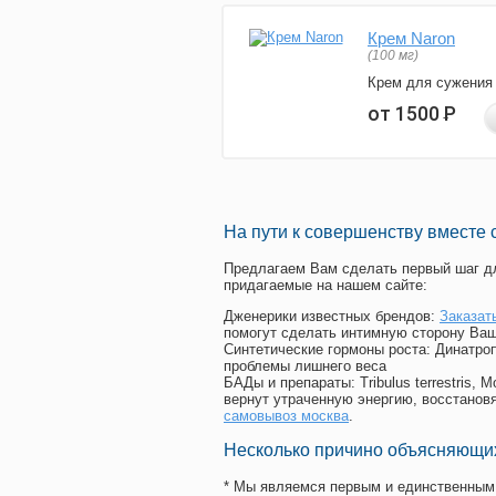
Крем Naron
(100 мг)
Крем для сужения
от 1500
Р
На пути к совершенству вместе 
Предлагаем Вам сделать первый шаг дл
придагаемые на нашем сайте:
Дженерики известных брендов:
Заказат
помогут сделать интимную сторону Ваш
Синтетические гормоны роста
: Динатро
проблемы лишнего веса
БАДы и препараты:
Tribulus terrestris
вернут утраченную энергию, восстановя
самовывоз москва
.
Несколько причино объясняющих
* Мы являемся первым и единственным 