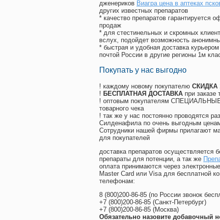
дженериков
Виагра цена в аптеках пско
других известных препаратов
* качество препаратов гарантируется 
продаж
* для стестинельных и скромных клиент
вслух, подойдет возможность анонимны
* быстрая и удобная доставка курьером
почтой России в другие регионы 1м кла
Покупать у нас выгодно
! каждому новому покупателю
СКИДКА
!
БЕСПЛАТНАЯ ДОСТАВКА
при заказе 
! оптовым покупателям СПЕЦИАЛЬНЫЕ 
товарного чека
! так же у нас постоянно проводятся 
Силденафила по очень выгодным ценам
Cотрудники нашей фирмы прилагают ма
для покупателей
доставка препаратов осуществляется б
препараты для потенции, а так же
Препа
оплата принимаются через электронные
Master Card или Visa для бесплатной 
телефонам:
8
(800
)200-86-85
(
по России звонок бесп
+7
(800
)200-86-85
(
Санкт-Петербург)
+7
(800
)200-86-85
(
Москва)
Обязательно назовите добавочный н