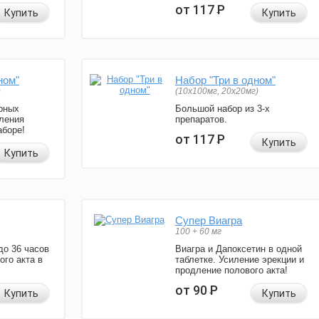
от 117
Р
Купить
Купить
ном"
Набор "Три в одном"
)
(10x100мг, 20x20мг)
рных
Большой набор из 3-х
ления
препаратов.
аборе!
от 117
Р
Купить
Купить
Супер Виагра
100 + 60 мг
до 36 часов
Виагра и Дапоксетин в одной
ого акта в
таблетке. Усиление эрекции и
продление полового акта!
от 90
Р
Купить
Купить