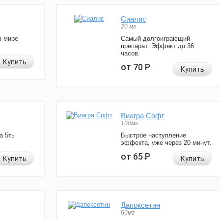
Сиалис
20 мг
в мире
Самый долгоиграющий
препарат. Эффект до 36
часов.
Купить
от 70
Р
Купить
Виагра Софт
100мг
а 5ть
Быстрое наступление
эффекта, уже через 20 минут.
от 65
Р
Купить
Купить
Дапоксетин
60мг