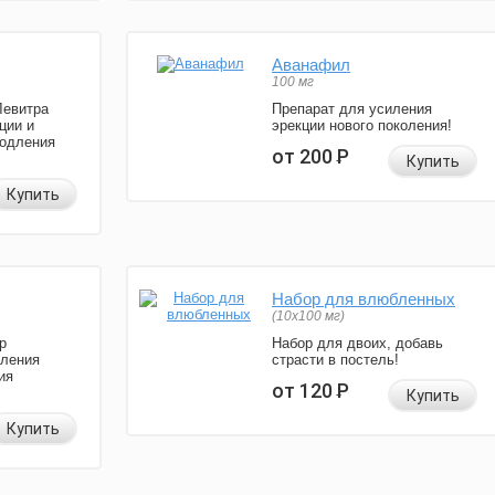
Аванафил
100 мг
Левитра
Препарат для усиления
ции и
эрекции нового поколения!
родления
от 200
Р
Купить
Купить
Набор для влюбленных
(10х100 мг)
р
Набор для двоих, добавь
иления
страсти в постель!
ия
от 120
Р
Купить
Купить