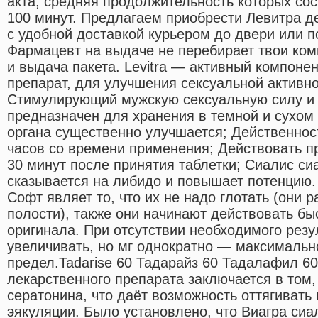
акта, средняя продолжительность которых сос
100 минут. Предлагаем приобрести Левитра д
с удобной доставкой курьером до двери или п
Фармацевт на выдаче не перебирает твои ком
и выдача пакета. Levitra — активный компон
препарат, для улучшения сексуальной активн
Стимулирующий мужскую сексуальную силу и 
предназначен для хранения в темной и сухом
органа существенно улучшается; Действеннос
часов со времени применения; Действовать п
30 минут после принятия таблетки; Сиалис си
сказывается на либидо и повышает потенцию
Софт являет то, что их не надо глотать (они 
полости), также они начинают действовать быс
оригинала. При отсутствии необходимого резу
увеличивать, но мг однократно — максималь
предел.Tadarise 60 Тадарайз 60 Тадалафил 60 
лекарственного препарата заключается в том,
сератонина, что даёт возможность оттягивать
эякуляции. Было установлено, что Виагра си