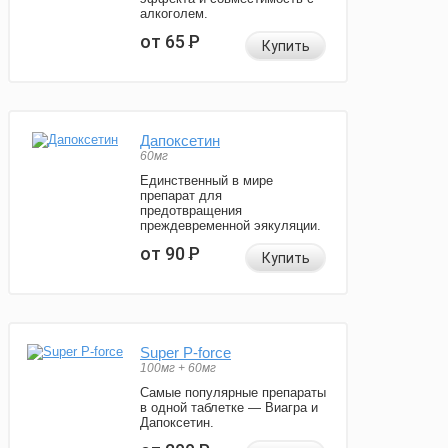
алкоголем.
от 65
Р
Купить
Дапоксетин
60мг
Единственный в мире
препарат для
предотвращения
преждевременной эякуляции.
от 90
Р
Купить
Super P-force
100мг + 60мг
Самые популярные препараты
в одной таблетке — Виагра и
Дапоксетин.