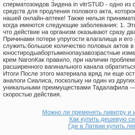
сперматозоидов Зидена in vitrSTUD - одно из
средств для продления полового акта, которо
нашей онлайн-аптеке! Также нельзя принимать
когда имеются следующие заболевания: 1. Эт
что действие на организм оказывают сразу дв
Причинами потери упругости влагалища и его
служить:большое количество половых актов в
юностиродыабортыменопаузавозрастные изме
крем NaronКак правило, при наличии проблем
расширенного вагинального канала обратиться
Итоги После этого материала вряд ли еще ос
аналоги Сиалиса, поскольку ни один из други
уникальными преимуществами Тадалафила —
скоростью действия.
Можно ли пременять ливитру и 
Как купить дешевую с
Где в Латвии купить ле