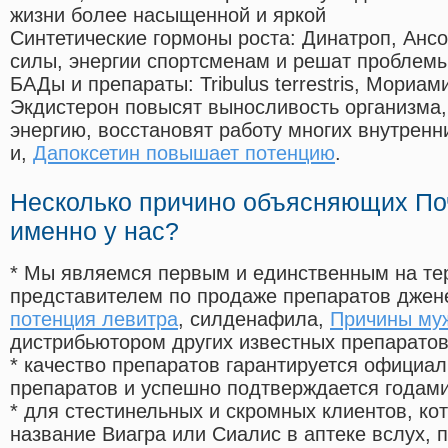
жизни более насыщенной и яркой
Синтетические гормоны роста
: Динатроп, Анс
силы, энергии спортсменам и решат проблем
БАДы и препараты:
Tribulus terrestris, Мориа
Экдистерон повысят выносливость организма,
энергию, восстановят работу многих внутренн
и,
Дапоксетин повышает потенцию
.
Несколько причино объясняющих По
именно у нас?
* Мы являемся первым и единственным на те
представителем по продаже препаратов дже
потенция левитра
, силденафила
,
Причины му
дистрибьютором других известных препарато
* качество препаратов гарантируется офици
препаратов и успешно подтверждается годам
* для стестинельных и скромных клиентов, ко
название Виагра или Сиалис в аптеке вслух, 