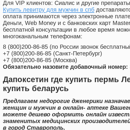
Для VIP клиентов: Сиалис и другие препараты
Купить левитру для мужчин в спб
доставляютс
оплата принимаются через электронные плат
Деньги, Web Money и с банковских карт Master
бесплатной консультации в любое время мож
многоканальным телефонам:
8
(800
)200-86-85
(
по России звонок бесплатны
+7
(800
)200-86-85
(
Санкт-Петербург)
+7
(800
)200-86-85
(
Москва)
Обязательно назовите добавочный номер: 
Дапоксетин где купить пермь Л
купить беларусь
Предлагаем недорогие дженерики назнача
женщин и мужчин в онлайн- аптеке Вашег
можете дешево оформить онлайн извест
знаменитых медицинских производителей
в город Ставрополь.