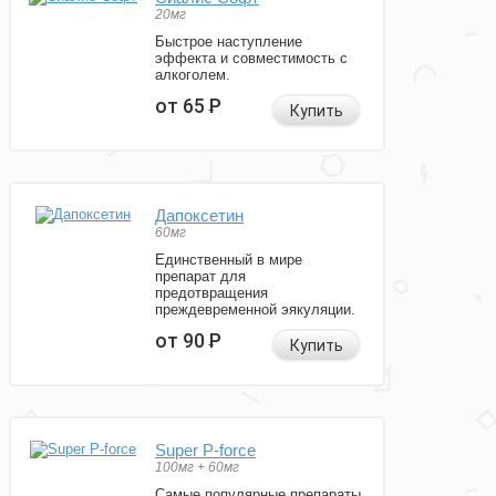
20мг
Быстрое наступление
эффекта и совместимость с
алкоголем.
от 65
Р
Купить
Дапоксетин
60мг
Единственный в мире
препарат для
предотвращения
преждевременной эякуляции.
от 90
Р
Купить
Super P-force
100мг + 60мг
Самые популярные препараты