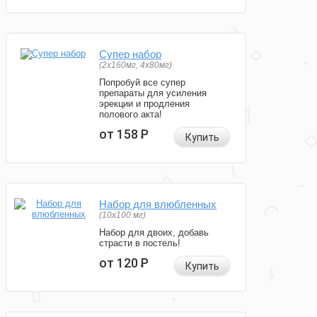
Супер набор
(2х160мг, 4х80мг)
Попробуй все супер
препараты для усиления
эрекции и продления
полового акта!
от 158
Р
Купить
Набор для влюбленных
(10х100 мг)
Набор для двоих, добавь
страсти в постель!
от 120
Р
Купить