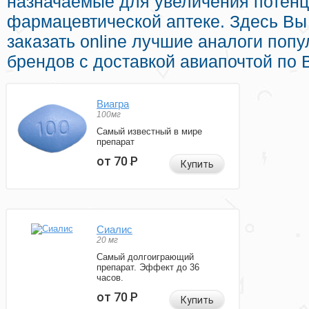
назначаемые для увеличения потенц
фармацевтической аптеке. Здесь Вы
заказать online лучшие аналоги поп
брендов с доставкой авиапочтой по 
Виагра
100мг
Самый известный в мире
препарат
от 70
Р
Купить
Сиалис
20 мг
Самый долгоиграющий
препарат. Эффект до 36
часов.
от 70
Р
Купить