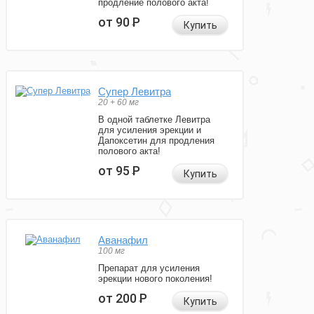
продление полового акта!
от 90
Р
Купить
Супер Левитра
20 + 60 мг
В одной таблетке Левитра
для усиления эрекции и
Дапоксетин для продления
полового акта!
от 95
Р
Купить
Аванафил
100 мг
Препарат для усиления
эрекции нового поколения!
от 200
Р
Купить