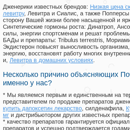
Дженерики известных брендов:
Низкая цена с
левитру
, Левитра и Сиалис, а также Попперс
сторону Вашей жизни более насыщенной и яр
Синтетические гормоны роста
: Динатроп, Анс
силы, энергии спортсменам и решат проблем
БАДы и препараты:
Tribulus terrestris, Мориа
Экдистерон повысят выносливость организма,
энергию, восстановят работу многих внутренн
и,
Левитра в домашних условиях
.
Несколько причино объясняющих По
именно у нас?
* Мы являемся первым и единственным на те
представителем по продаже препаратов дже
купить дапоксетин лекарство
, силденафила
,
К
мг
и дистрибьютором других известных препа
* качество препаратов гарантируется офици
препаратов и успешно подтверждается годам