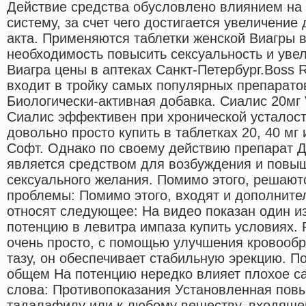
Действие средства обусловлено влиянием на
систему, за счет чего достигается увеличение
акта. Применяются таблетки женской Виагры в
необходимость повысить сексуальность и увел
Виагра цены в аптеках Санкт-Петербург.Boss Ro
входит в тройку самых популярных препарато
Биологически-активная добавка. Сиалис 20мг
Сиалис эффективен при хронической усталос
довольно просто купить в таблетках 20, 40 мг
Софт. Однако по своему действию препарат 
является средством для возбуждения и повы
сексуального желания. Помимо этого, решают
проблемы: Помимо этого, входят и дополните
относят следующее: На видео показан один из
потенцию в левитра импаза купить условиях. 
очень просто, с помощью улучшения кровооб
тазу, он обеспечивает стабильную эрекцию. П
общем На потенцию нередко влияет плохое 
слова: Противопоказания Установленная повы
тадалафилу или к любому веществу, входящем