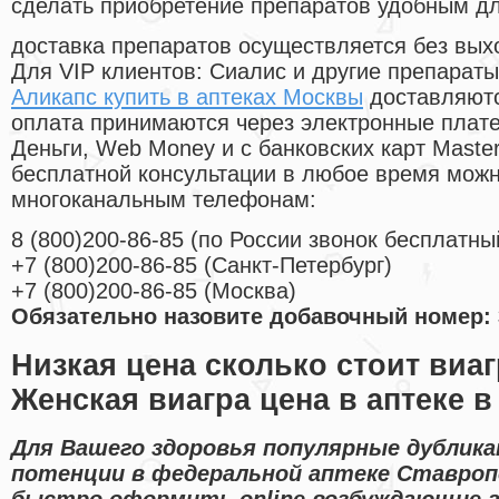
сделать приобретение препаратов удобным д
доставка препаратов осуществляется без вых
Для VIP клиентов: Сиалис и другие препараты
Аликапс купить в аптеках Москвы
доставляютс
оплата принимаются через электронные плат
Деньги, Web Money и с банковских карт Master
бесплатной консультации в любое время мож
многоканальным телефонам:
8
(800
)200-86-85
(
по России звонок бесплатны
+7
(800
)200-86-85
(
Санкт-Петербург)
+7
(800
)200-86-85
(
Москва)
Обязательно назовите добавочный номер: 
Низкая цена сколько стоит виа
Женская виагра цена в аптеке в
Для Вашего здоровья популярные дублик
потенции в федеральной аптеке Ставроп
быстро оформить online возбуждающие 