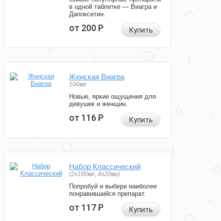
в одной таблетке — Виагра и
Дапоксетин.
от 200
Р
Купить
Женская Виагра
100мг
Новые, яркие ощущения для
девушек и женщин.
от 116
Р
Купить
Набор Классический
(2x100мг, 4x20мг)
Попробуй и выбери наиболее
понравившийся препарат.
от 117
Р
Купить