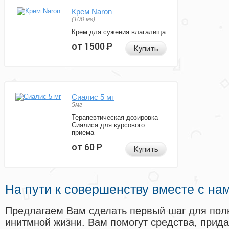
Крем Naron
(100 мг)
Крем для сужения влагалища
от 1500
Р
Купить
Сиалис 5 мг
5мг
Терапевтическая дозировка
Сиалиса для курсового
приема
от 60
Р
Купить
На пути к совершенству вместе с на
Предлагаем Вам сделать первый шаг для пол
инитмной жизни. Вам помогут средства, прид