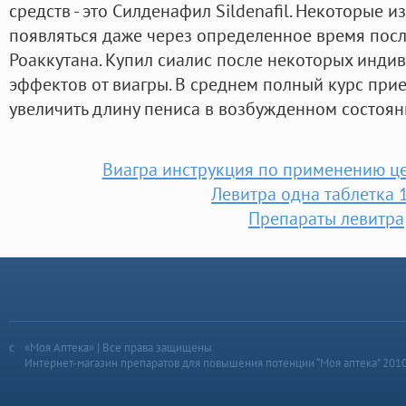
средств - это Силденафил Sildenafil. Некоторые 
появляться даже через определенное время пос
Роаккутана. Купил сиалис после некоторых инд
эффектов от виагры. В среднем полный курс при
увеличить длину пениса в возбужденном состоянии
Виагра инструкция по применению ц
Левитра одна таблетка 
Препараты левитра
«Моя Аптека» | Все права защищены
Интернет-магазин препаратов для повышения потенции “Моя аптека” 201