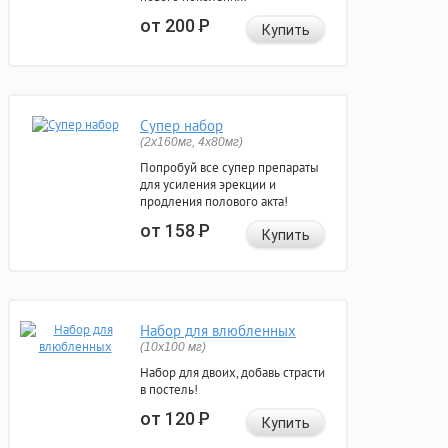
от 200
Р
Купить
Супер набор
(2х160мг, 4х80мг)
Попробуй все супер препараты
для усиления эрекции и
продления полового акта!
от 158
Р
Купить
Набор для влюбленных
(10х100 мг)
Набор для двоих, добавь страсти
в постель!
от 120
Р
Купить