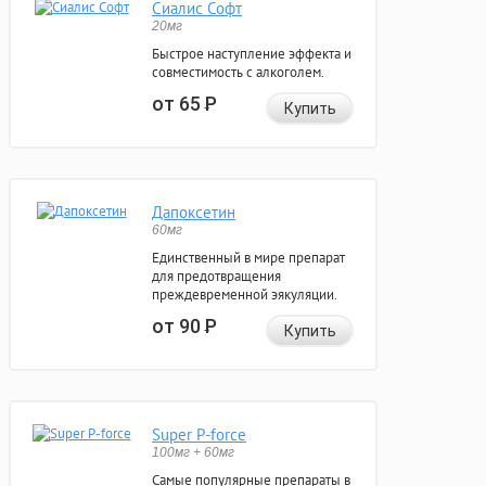
Сиалис Софт
20мг
Быстрое наступление эффекта и
совместимость с алкоголем.
от 65
Р
Купить
Дапоксетин
60мг
Единственный в мире препарат
для предотвращения
преждевременной эякуляции.
от 90
Р
Купить
Super P-force
100мг + 60мг
Самые популярные препараты в