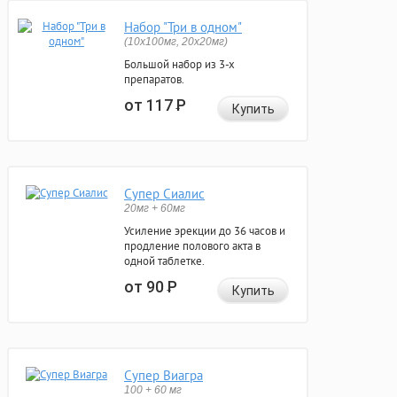
Набор "Три в одном"
(10x100мг, 20x20мг)
Большой набор из 3-х
препаратов.
от 117
Р
Купить
Супер Сиалис
20мг + 60мг
Усиление эрекции до 36 часов и
продление полового акта в
одной таблетке.
от 90
Р
Купить
Супер Виагра
100 + 60 мг