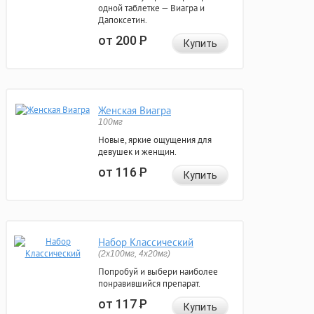
одной таблетке — Виагра и
Дапоксетин.
от 200
Р
Купить
Женская Виагра
100мг
Новые, яркие ощущения для
девушек и женщин.
от 116
Р
Купить
Набор Классический
(2x100мг, 4x20мг)
Попробуй и выбери наиболее
понравившийся препарат.
от 117
Р
Купить