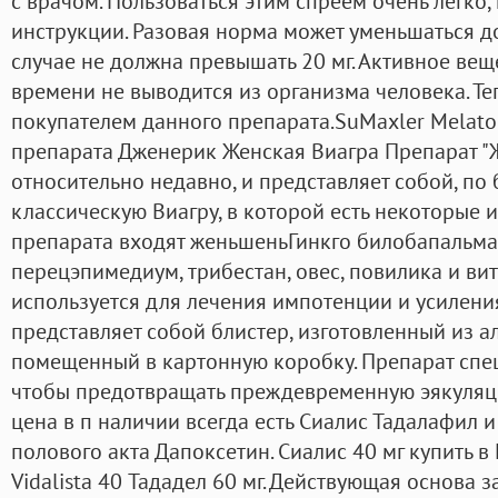
с врачом. Пользоваться этим спреем очень легко
инструкции. Разовая норма может уменьшаться до 
случае не должна превышать 20 мг. Активное вещ
времени не выводится из организма человека. Те
покупателем данного препарата.SuMaxler Melaton
препарата Дженерик Женская Виагра Препарат "
относительно недавно, и представляет собой, по 
классическую Виагру, в которой есть некоторые и
препарата входят женьшеньГинкго билобапальм
перецэпимедиум, трибестан, овес, повилика и вит
используется для лечения импотенции и усилени
представляет собой блистер, изготовленный из 
помещенный в картонную коробку. Препарат спец
чтобы предотвращать преждевременную эякуляци
цена в п наличии всегда есть Сиалис Тадалафил 
полового акта Дапоксетин. Сиалис 40 мг купить 
Vidalista 40 Тададел 60 мг. Действующая основа 