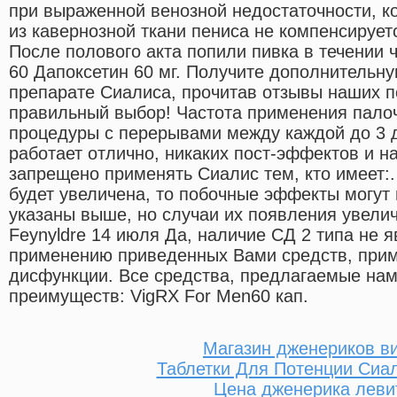
при выраженной венозной недостаточности, ко
из кавернозной ткани пениса не компенсируе
После полового акта попили пивка в течении ч
60 Дапоксетин 60 мг. Получите дополнитель
препарате Сиалиса, прочитав отзывы наших п
правильный выбор! Частота применения палоч
процедуры с перерывами между каждой до 3 
работает отлично, никаких пост-эффектов и н
запрещено применять Сиалис тем, кто имеет:
будет увеличена, то побочные эффекты могут в
указаны выше, но случаи их появления увелич
Feynyldre 14 июля Да, наличие СД 2 типа не я
применению приведенных Вами средств, при
дисфункции. Все средства, предлагаемые на
преимуществ: VigRX For Men60 кап.
Магазин дженериков в
Таблетки Для Потенции Сиа
Цена дженерика леви