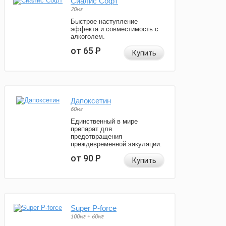
Сиалис Софт
20мг
Быстрое наступление
эффекта и совместимость с
алкоголем.
от 65
Р
Купить
Дапоксетин
60мг
Единственный в мире
препарат для
предотвращения
преждевременной эякуляции.
от 90
Р
Купить
Super P-force
100мг + 60мг