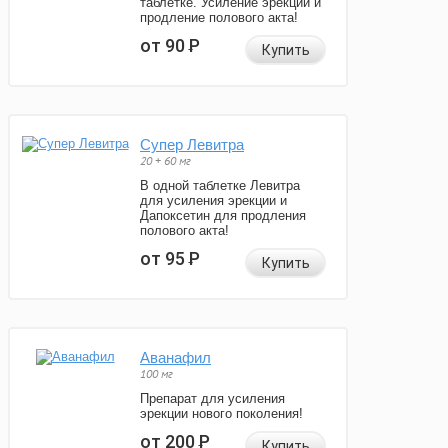
таблетке. Усиление эрекции и
продление полового акта!
от 90
Р
Купить
Супер Левитра
20 + 60 мг
В одной таблетке Левитра
для усиления эрекции и
Дапоксетин для продления
полового акта!
от 95
Р
Купить
Аванафил
100 мг
Препарат для усиления
эрекции нового поколения!
от 200
Р
Купить