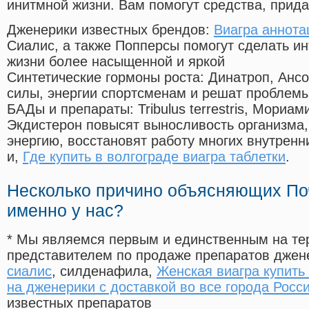
инитмной жизни. Вам помогут средства, прид
Дженерики известных брендов:
Виагра аннота
Сиалис, а также Попперсы помогут сделать и
жизни более насыщенной и яркой
Синтетические гормоны роста
: Динатроп, Анс
силы, энергии спортсменам и решат проблем
БАДы и препараты:
Tribulus terrestris, Мориа
Экдистерон повысят выносливость организма,
энергию, восстановят работу многих внутренн
и,
Где купить в волгограде виагра таблетки
.
Несколько причино объясняющих По
именно у нас?
* Мы являемся первым и единственным на те
представителем по продаже препаратов дже
сиалис
, силденафила
,
Женская виагра купить
на дженерики с доставкой во все города Росс
известных препаратов