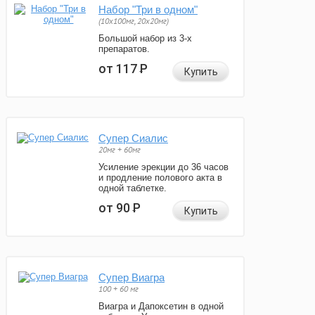
Набор "Три в одном"
(10x100мг, 20x20мг)
Большой набор из 3-х
препаратов.
от 117
Р
Купить
Супер Сиалис
20мг + 60мг
Усиление эрекции до 36 часов
и продление полового акта в
одной таблетке.
от 90
Р
Купить
Супер Виагра
100 + 60 мг
Виагра и Дапоксетин в одной