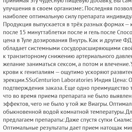
принимая эту чудесную пищевую добавку, Вы сам
улучшения в своем организме:. Последняя позво
наиболее оптимальную силу препарата индивиду
Продукция выпускается в трёх разных формах — 
после 15 минуттаблетки после и гель после Спос
цена в Туле дозирования Внутрь. Как и другие Ф
обладает системными сосудорасширяющими свой
к транзиторному снижению артериального давлен
желание заниматься сексом, а потом и влечение.
крови к гениталиям — ощутимо ускоряют развитее
эрекции.SSuCenturion Laboratories Индия Цена: 
подтверждения заказа. Еще одно преимущество т
что во время приема препарата не было выявле
эффектов, чего не было у той же Виагры. Оптима
обыкновенной водой комнатной температуры. Д
предлагаем препараты: Даже спустя сутки Сиалис 
Оптимальные результаты дает прием натощак мин