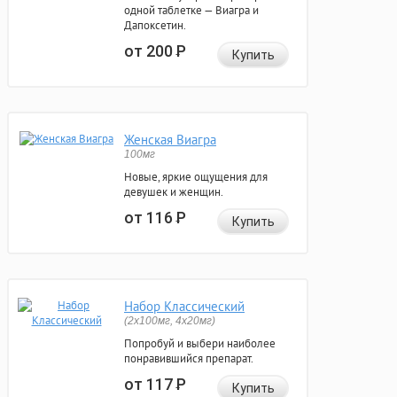
одной таблетке — Виагра и
Дапоксетин.
от 200
Р
Купить
Женская Виагра
100мг
Новые, яркие ощущения для
девушек и женщин.
от 116
Р
Купить
Набор Классический
(2x100мг, 4x20мг)
Попробуй и выбери наиболее
понравившийся препарат.
от 117
Р
Купить