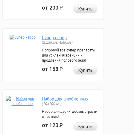
от 200
Р
Купить
Супер набор
(2х160мг, 4х80мг)
Попробуй все супер препараты
для усиления эрекции и
продления полового акта!
от 158
Р
Купить
Набор для влюбленных
(10х100 мг)
Набор для двоих, добавь страсти
в постель!
от 120
Р
Купить