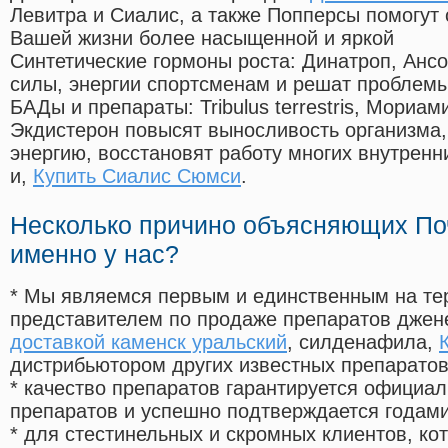
Левитра и Сиалис, а также Попперсы помогут
Вашей жизни более насыщенной и яркой
Синтетические гормоны роста
: Динатроп, Анс
силы, энергии спортсменам и решат проблем
БАДы и препараты:
Tribulus terrestris, Мориа
Экдистерон повысят выносливость организма,
энергию, восстановят работу многих внутренн
и,
Купить Сиалис Сюмси
.
Несколько причино объясняющих По
именно у нас?
* Мы являемся первым и единственным на те
представителем по продаже препаратов дже
доставкой каменск уральский
, силденафила
,
дистрибьютором других известных препарато
* качество препаратов гарантируется офици
препаратов и успешно подтверждается годам
* для стестинельных и скромных клиентов, ко