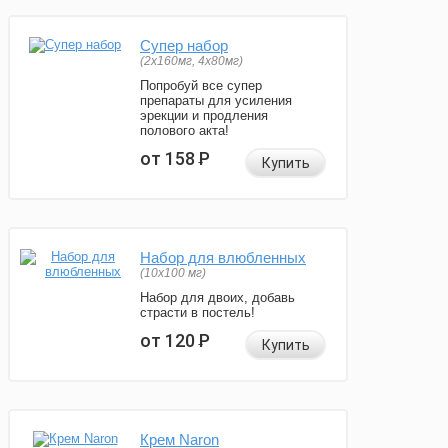
Супер набор
(2х160мг, 4х80мг)
Попробуй все супер
препараты для усиления
эрекции и продления
полового акта!
от 158
Р
Купить
Набор для влюбленных
(10х100 мг)
Набор для двоих, добавь
страсти в постель!
от 120
Р
Купить
Крем Naron