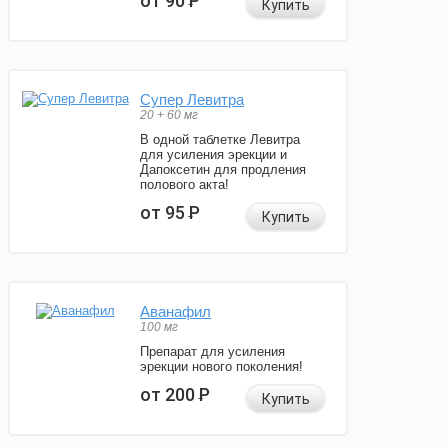
от 90
Р
Купить
Супер Левитра
20 + 60 мг
В одной таблетке Левитра
для усиления эрекции и
Дапоксетин для продления
полового акта!
от 95
Р
Купить
Аванафил
100 мг
Препарат для усиления
эрекции нового поколения!
от 200
Р
Купить