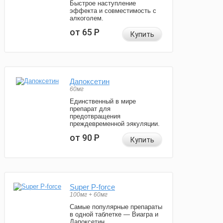
Быстрое наступление
эффекта и совместимость с
алкоголем.
от 65
Р
Купить
Дапоксетин
60мг
Единственный в мире
препарат для
предотвращения
преждевременной эякуляции.
от 90
Р
Купить
Super P-force
100мг + 60мг
Самые популярные препараты
в одной таблетке — Виагра и
Дапоксетин.