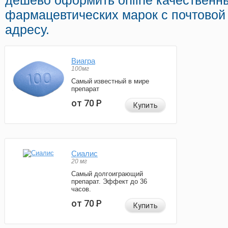
дешево оформить online качественн
фармацевтических марок с почтовой
адресу.
Виагра
100мг
Самый известный в мире
препарат
от 70
Р
Купить
Сиалис
20 мг
Самый долгоиграющий
препарат. Эффект до 36
часов.
от 70
Р
Купить