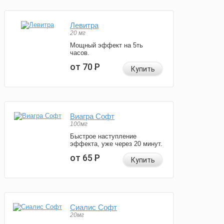
Левитра
20 мг
Мощный эффект на 5ть
часов.
от 70
Р
Купить
Виагра Софт
100мг
Быстрое наступление
эффекта, уже через 20 минут.
от 65
Р
Купить
Сиалис Софт
20мг