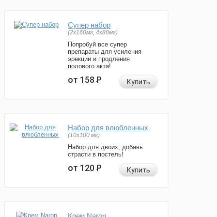
Супер набор
(2х160мг, 4х80мг)
Попробуй все супер
препараты для усиления
эрекции и продления
полового акта!
от 158
Р
Купить
Набор для влюбленных
(10х100 мг)
Набор для двоих, добавь
страсти в постель!
от 120
Р
Купить
Крем Naron