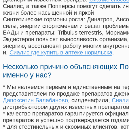
Сиалис, а также Попперсы помогут сделать и
жизни более насыщенной и яркой
Синтетические гормоны роста
: Динатроп, Анс
силы, энергии спортсменам и решат проблем
БАДы и препараты:
Tribulus terrestris, Мориа
Экдистерон повысят выносливость организма,
энергию, восстановят работу многих внутренн
и,
Сиалис где купить в аптеке норильска
.
Несколько причино объясняющих По
именно у нас?
* Мы являемся первым и единственным на те
представителем по продаже препаратов дже
Дапоксетин Балабаново
, силденафила
,
Сиали
дистрибьютором других известных препарато
* качество препаратов гарантируется офици
препаратов и успешно подтверждается годам
* для стестинельных и скромных клиентов, ко