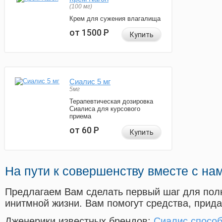
(100 мг)
Крем для сужения влагалища
от 1500
Р
Купить
Сиалис 5 мг
5мг
Терапевтическая дозировка
Сиалиса для курсового
приема
от 60
Р
Купить
На пути к совершенству вместе с на
Предлагаем Вам сделать первый шаг для пол
инитмной жизни. Вам помогут средства, прид
Дженерики известных брендов:
Сиалис спосо