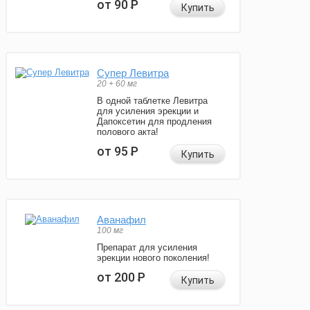
от 90
Р
Купить
Супер Левитра
20 + 60 мг
В одной таблетке Левитра
для усиления эрекции и
Дапоксетин для продления
полового акта!
от 95
Р
Купить
Аванафил
100 мг
Препарат для усиления
эрекции нового поколения!
от 200
Р
Купить