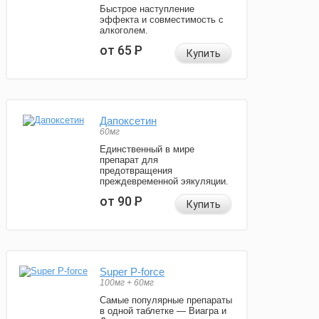
Быстрое наступление
эффекта и совместимость с
алкоголем.
от 65
Р
Купить
Дапоксетин
60мг
Единственный в мире
препарат для
предотвращения
преждевременной эякуляции.
от 90
Р
Купить
Super P-force
100мг + 60мг
Самые популярные препараты
в одной таблетке — Виагра и