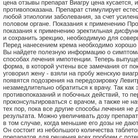
цена отзывы препарат Виагру цена кусается, 
противопоказана. Препарат стимулирует есте
любой этиологии заболевания, за счет усиле
половом органе. Показания к применению Пр
показания к применению эректильная дисфунк
и сохранить эрекцию, необходимую для совер
Перед нанесением крема необходимо хорошо 
Вы найдете полезную информацию о симптома
способах лечения импотенции. Теперь выпущ
форма, в которой учтены все замечания от по
уговорил жену - взяли на пробу женскую виаг
появятся подозрения на передозировку Левит
незамедлительно обратиться к врачу. Так как 
противопоказаний и побочных действий, то п
проконсультироваться с врачом, а также не н
тех пор, пока все другие способы лечения не
результата. Можно увеличивать дозу препара
в том случае, когда меньшие его дозы не даю
Он состоит из небольшого количества таблет
препаратов для решения всех проблем с потен