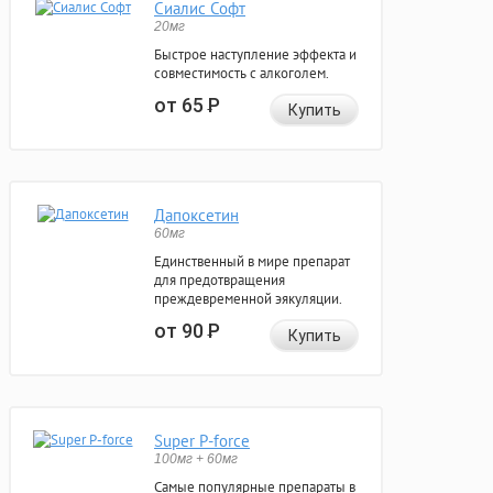
Сиалис Софт
20мг
Быстрое наступление эффекта и
совместимость с алкоголем.
от 65
Р
Купить
Дапоксетин
60мг
Единственный в мире препарат
для предотвращения
преждевременной эякуляции.
от 90
Р
Купить
Super P-force
100мг + 60мг
Самые популярные препараты в