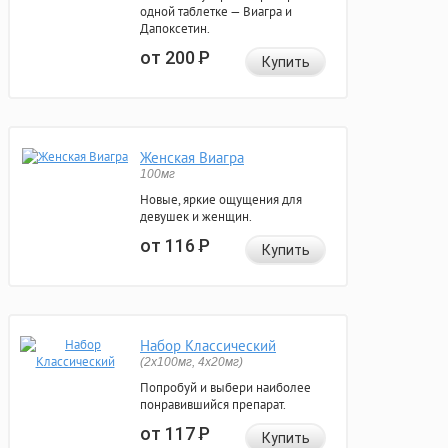
одной таблетке — Виагра и
Дапоксетин.
от 200
Р
Купить
Женская Виагра
100мг
Новые, яркие ощущения для
девушек и женщин.
от 116
Р
Купить
Набор Классический
(2x100мг, 4x20мг)
Попробуй и выбери наиболее
понравившийся препарат.
от 117
Р
Купить