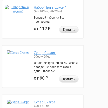
Набор "Три в одном"
(10x100мг, 20x20мг)
Большой набор из 3-х
препаратов.
от 117
Р
Купить
Супер Сиалис
20мг + 60мг
Усиление эрекции до 36 часов и
продление полового акта в
одной таблетке.
от 90
Р
Купить
Супер Виагра
100 + 60 мг