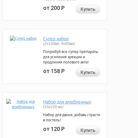
от 200
Р
Купить
Супер набор
(2х160мг, 4х80мг)
Попробуй все супер препараты
для усиления эрекции и
продления полового акта!
от 158
Р
Купить
Набор для влюбленных
(10х100 мг)
Набор для двоих, добавь страсти
в постель!
от 120
Р
Купить