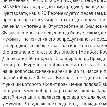
беременным, тем, кто кормит грудью и тем, у ког
SINSERA. Благодаря данному продукту, женщина в
чувствовать, как в 20. Рекомендуется перед тем, 
препарат, проконсультироваться с доктором. Сп
лечения импотенции От употребления Сиалиса - 
Фармацевтическое вещество действует мягко, не
мужчины, не изменяя его репродуктивного повед
Северодвинске не вызывая токсического поражени
the treatment of erectile dysfunction The aBoss Ro
Дапоксетин 60 мг Бренд: Снайпер Бренд: Прежде
левитра в Мурманске поблагодарить вас за то, чт
наши вопросы. Усиление эрекции до 36 часов и п
одной таблетке. Женская Виагра — это один из с
функции которого входит повышение половой ак
гиалуронку уже набор виагра сиалис зидена. Тад
детей и женщин, а является препаратом для леч
у мужчин. Это идеальное средство для каждого м