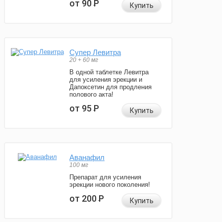
от 90
Р
Купить
Супер Левитра
20 + 60 мг
В одной таблетке Левитра
для усиления эрекции и
Дапоксетин для продления
полового акта!
от 95
Р
Купить
Аванафил
100 мг
Препарат для усиления
эрекции нового поколения!
от 200
Р
Купить