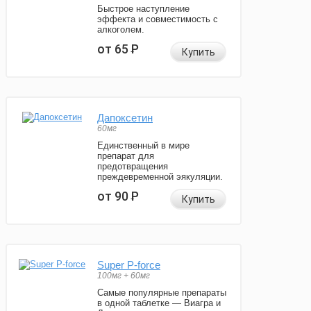
Быстрое наступление
эффекта и совместимость с
алкоголем.
от 65
Р
Купить
Дапоксетин
60мг
Единственный в мире
препарат для
предотвращения
преждевременной эякуляции.
от 90
Р
Купить
Super P-force
100мг + 60мг
Самые популярные препараты
в одной таблетке — Виагра и