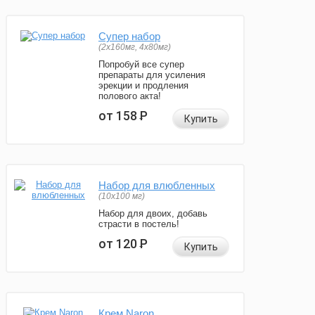
Супер набор
(2х160мг, 4х80мг)
Попробуй все супер
препараты для усиления
эрекции и продления
полового акта!
от 158
Р
Купить
Набор для влюбленных
(10х100 мг)
Набор для двоих, добавь
страсти в постель!
от 120
Р
Купить
Крем Naron