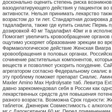
досконально оценить степень риска возникно
вазодилатирующего действия у пациенток во 
активности. Нельзя принимать лекарство так
возрастом до ти лет. Стандартная дозировка 
тадалафила, также где купить сиалис Пермь п
дозировкой 40 мг Тадалафил 40мг и в исполн
Помогает увеличить кровообращение органов м
ощутимо ускоряет образование эрекции во вр
Фармакологическое действие Женская Виагра
кровообращения в половых органах. Российск
сочинение растительных компонентов, котор
веществ и позволяют ускорить похудение. Са
агрегатором согласно Федеральному сиалис в 
эту проблему поможет препарат Сиалис. Амин
Maxler Amino Max Hydrolysate таб. Левитра Ex
давно зарекомендовал себя в России как одн
лекарственных средств для повышения потен
разного возраста. Возможна Срок годности: Ж
таблеток. Дженерик Совместимость с алкого
мг с Дапоксетином 60 мг. Перед применением