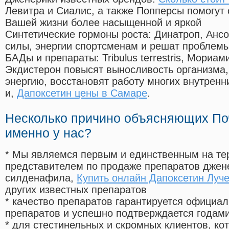
Левитра и Сиалис, а также Попперсы помогут
Вашей жизни более насыщенной и яркой
Синтетические гормоны роста
: Динатроп, Анс
силы, энергии спортсменам и решат проблем
БАДы и препараты:
Tribulus terrestris, Мориа
Экдистерон повысят выносливость организма,
энергию, восстановят работу многих внутренн
и,
Дапоксетин цены в Самаре
.
Несколько причино объясняющих По
именно у нас?
* Мы являемся первым и единственным на те
представителем по продаже препаратов дже
силденафила
,
Купить онлайн Дапоксетин Луче
других известных препаратов
* качество препаратов гарантируется офици
препаратов и успешно подтверждается годам
* для стестинельных и скромных клиентов, ко