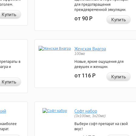
коголем.
для предотвращения
преждевременной эякуляции.
Купить
от 90
Р
Купить
Женская Виагра
100мг
препараты в
Новые, яркие ощущения для
агра и
девушек и женщин.
от 116
Р
Купить
Купить
кий
Софт набор
(3x100мг, 3x20мг)
 наиболее
Выбери софт-препарат на свой
арат.
вкус!