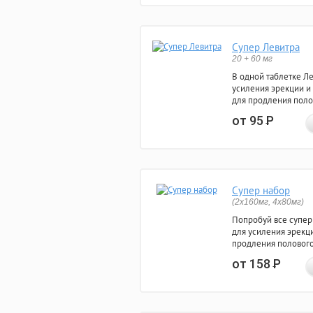
Супер Левитра
20 + 60 мг
В одной таблетке Л
усиления эрекции и
для продления поло
от 95
Р
Супер набор
(2х160мг, 4х80мг)
Попробуй все супер
для усиления эрекц
продления полового
от 158
Р