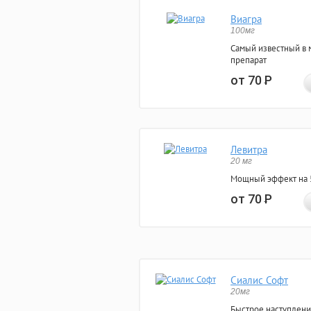
Виагра
100мг
Самый известный в 
препарат
от 70
Р
Левитра
20 мг
Мощный эффект на 5
от 70
Р
Сиалис Софт
20мг
Быстрое наступлени