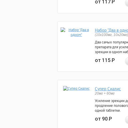
от 117
Р
Набор "Два в одн
(10x100мг, 10x20мг
Два самых популяр
препарата для усил
эрекции в одном на
от 115
Р
Супер Сиалис
20мг + 60мг
Усиление эрекции до
продление полового
одной таблетке.
от 90
Р