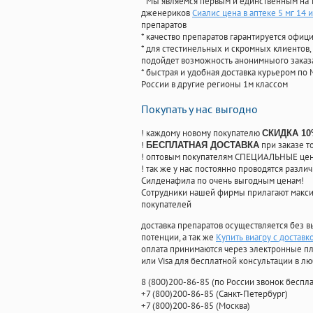
* Мы являемся первым и единственным на 
дженериков
Сиалис цена в аптеке 5 мг 14 
препаратов
* качество препаратов гарантируется офи
* для стестинельных и скромных клиентов,
подойдет возможность анонимныого заказа
* быстрая и удобная доставка курьером по 
России в другие регионы 1м классом
Покупать у нас выгодно
! каждому новому покупателю
СКИДКА 1
!
при заказе т
БЕСПЛАТНАЯ ДОСТАВКА
! оптовым покупателям СПЕЦИАЛЬНЫЕ цены
! так же у нас постоянно проводятся раз
Силденафила по очень выгодным ценам!
Cотрудники нашей фирмы прилагают макси
покупателей
доставка препаратов осуществляется без в
потенции, а так же
Купить виагру с доставк
оплата принимаются через электронные пл
или Visa для бесплатной консультации в л
8
(800
)200-86-85
(
по России звонок беспла
+7
(800
)200-86-85
(
Санкт-Петербург)
+7
(800
)200-86-85
(
Москва)