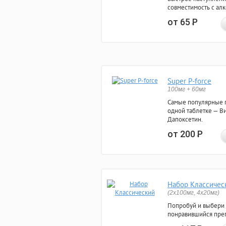
совместимость с ал
от 65
Р
Super P-force
100мг + 60мг
Самые популярные 
одной таблетке — Ви
Дапоксетин.
от 200
Р
Набор Классичес
(2x100мг, 4x20мг)
Попробуй и выбери
понравившийся преп