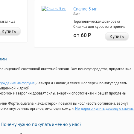
Сиалис 5 мг
5мг
лагалища
Терапевтическая дозировка
Сиалиса для курсового приема
Купить
от 60
Р
Купить
нами
олноценной счастливой инитмной жизни. Вам помогут средства, придагаемые
суждение на форуме
, Левитра и Сиалис, а также Попперсы помогут сделать
сыщенной и яркой
Ансомон и Гетропин добавят силы, энергии спортсменам и решат проблемы
ориамин Форте, Guarana и Экдистерон повысят выносливость организма, вернут
огих внутренних органов, омолодят кожу, и,
Не дорого купить дешевую сиалис
Почему нужно покупать именно у нас?