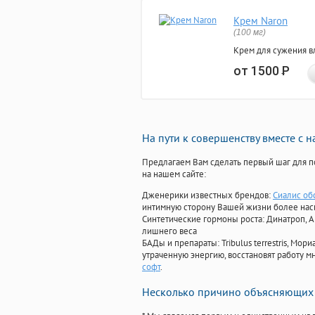
Крем Naron
(100 мг)
Крем для сужения в
от 1500
Р
На пути к совершенству вместе с 
Предлагаем Вам сделать первый шаг для п
на нашем сайте:
Дженерики известных брендов:
Сиалис об
интимную сторону Вашей жизни более на
Синтетические гормоны роста
: Динатроп, 
лишнего веса
БАДы и препараты:
Tribulus terrestris, М
утраченную энергию, восстановят работу мн
софт
.
Несколько причино объясняющих 