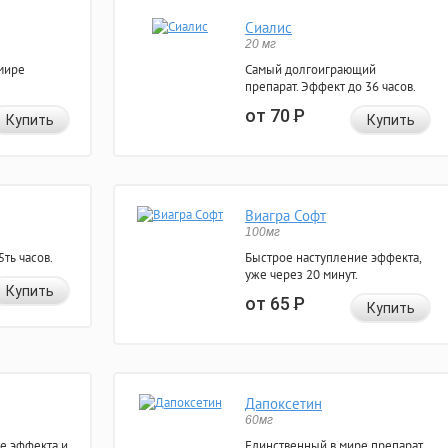
Сиалис
20 мг
мире
Самый долгоиграющий
препарат. Эффект до 36 часов.
от 70
Р
Купить
Купить
Виагра Софт
100мг
ть часов.
Быстрое наступление эффекта,
уже через 20 минут.
Купить
от 65
Р
Купить
Дапоксетин
60мг
е эффекта и
Единственный в мире препарат