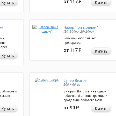
от 117
Р
Купить
Купить
ом"
Набор "Три в одном"
)
(10x100мг, 20x20мг)
ных
Большой набор из 3-х
ения
препаратов.
боре!
от 117
Р
Купить
Купить
Супер Виагра
100 + 60 мг
 36 часов и
Виагра и Дапоксетин в одной
 акта в
таблетке. Усиление эрекции и
продление полового акта!
от 90
Р
Купить
Купить