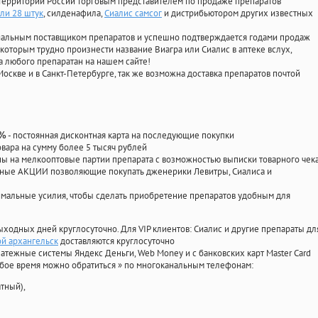
территории России торговым представителем по продаже препаратов
или 28 штук
, силденафила
,
Сиалис самсог
и дистрибьютором других известных
циальным поставщиком препаратов и успешно подтверждается годами продаж
 которым трудно произнести название Виагра или Сиалис в аптеке вслух,
 любого препаратан на нашем сайте!
Москве и в Санкт-Петербурге, так же возможна доставка препаратов почтой
- постоянная дисконтная карта на последующие покупки
0%
овара на сумму более 5 тысяч рублей
 на мелкооптовые партии препарата с возможностью выписки товарного чек
личные АКЦИИ позволяющие покупать дженерики Левитры, Сиалиса и
мальные усилия, чтобы сделать приобретение препаратов удобным для
ыходных дней круглосуточно. Для VIP клиентов: Сиалис и другие препараты дл
ой архангельск
доставляются круглосуточно
атежные системы Яндекс Деньги, Web Money и с банковских карт Master Card
юбое время можно обратиться
»
по многоканальным телефонам:
тный),