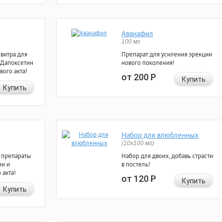
Аванафил
100 мг
евитра для
Препарат для усиления эрекции
 Дапоксетин
нового поколения!
вого акта!
от 200
Р
Купить
Купить
Набор для влюбленных
(10х100 мг)
 препараты
Набор для двоих, добавь страсти
ии и
в постель!
 акта!
от 120
Р
Купить
Купить