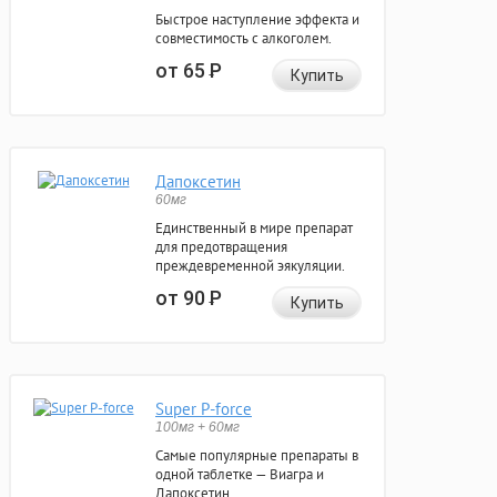
Быстрое наступление эффекта и
совместимость с алкоголем.
от 65
Р
Купить
Дапоксетин
60мг
Единственный в мире препарат
для предотвращения
преждевременной эякуляции.
от 90
Р
Купить
Super P-force
100мг + 60мг
Самые популярные препараты в
одной таблетке — Виагра и
Дапоксетин.