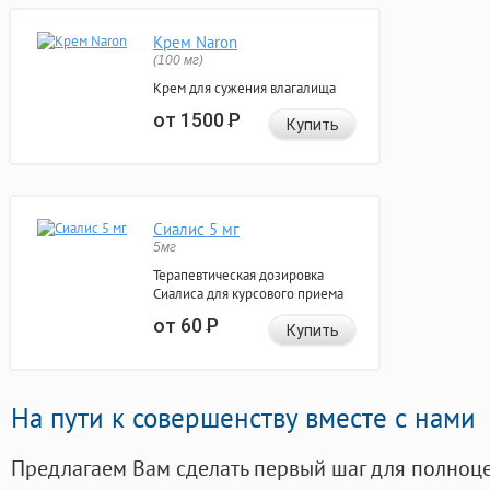
Крем Naron
(100 мг)
Крем для сужения влагалища
от 1500
Р
Купить
Сиалис 5 мг
5мг
Терапевтическая дозировка
Сиалиса для курсового приема
от 60
Р
Купить
На пути к совершенству вместе с нами
Предлагаем Вам сделать первый шаг для полноц