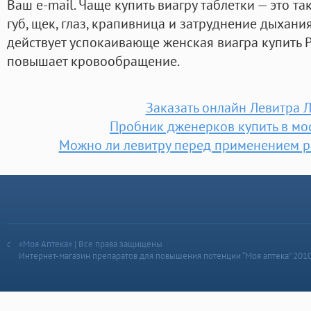
Ваш e-mail. Чаще купить виагру таблетки — это та
губ, щек, глаз, крапивница и затруднение дыхания
действует успокаивающе женская виагра купить 
повышает кровообращение.
Заказать онлайн Левитра 
Пробник дженерков купить в мо
Можно ли левитру перед применением р
«Моя Аптека» | Все права защищены
Интернет-магазин препаратов для повышения потенции “Моя аптека” 201