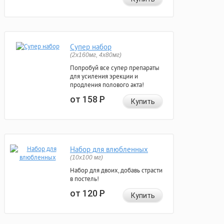
Супер набор
(2х160мг, 4х80мг)
Попробуй все супер препараты
для усиления эрекции и
продления полового акта!
от 158
Р
Купить
Набор для влюбленных
(10х100 мг)
Набор для двоих, добавь страсти
в постель!
от 120
Р
Купить