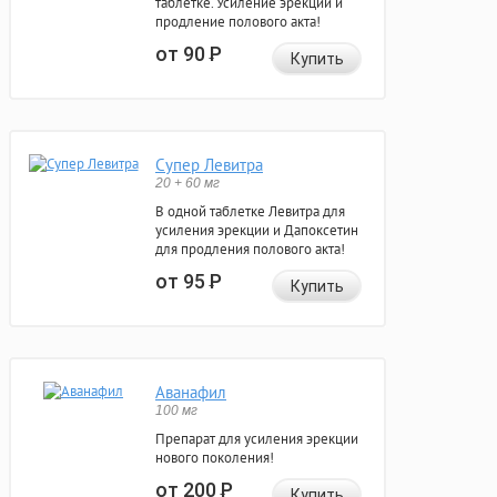
таблетке. Усиление эрекции и
продление полового акта!
от 90
Р
Купить
Супер Левитра
20 + 60 мг
В одной таблетке Левитра для
усиления эрекции и Дапоксетин
для продления полового акта!
от 95
Р
Купить
Аванафил
100 мг
Препарат для усиления эрекции
нового поколения!
от 200
Р
Купить