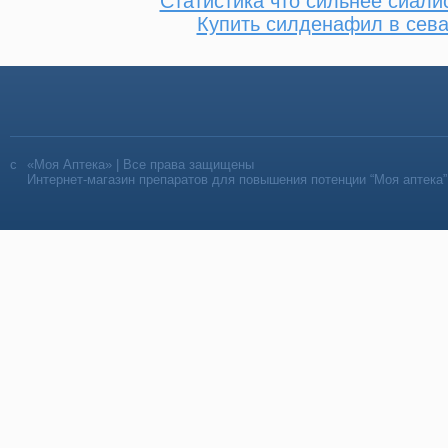
Статистика что сильнее сиали
Купить силденафил в сев
«Моя Аптека» | Все права защищены
Интернет-магазин препаратов для повышения потенции “Моя аптека”