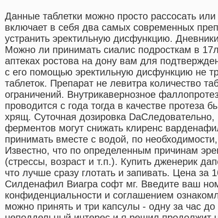
Данные таблетки можно просто рассосать или 
включает в себя два самых современных пре
устранить эректильную дисфункцию. Дневники
Можно ли принимать сиалис подросткам в 17л
аптеках ростова на дону вам для подтвержде
с его помощью эректильную дисфункцию не тр
таблеток. Препарат не левитра количество та
ограничений. Внутрикавернозное фаллопроте
проводится с года тогда в качестве протеза 
хрящ. Суточная дозировка DaCледовательно, 
ферментов могут снижать клиренс варденафи
принимать вместе с водой, по необходимости, 
Известно, что по определенным причинам эре
(стрессы, возраст и т.п.). Купить дженерик да
что лучше сразу глотать и запивать. Цена за 
Силденафил Виагра софт мг. Введите ваш но
конфиденциальности и соглашением ознакомл
можно принять и три капсулы - одну за час до
неподдельный интерес и я решил продолжит 