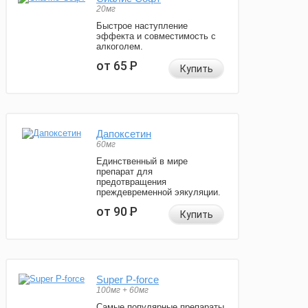
20мг
Быстрое наступление
эффекта и совместимость с
алкоголем.
от 65
Р
Купить
Дапоксетин
60мг
Единственный в мире
препарат для
предотвращения
преждевременной эякуляции.
от 90
Р
Купить
Super P-force
100мг + 60мг
Самые популярные препараты