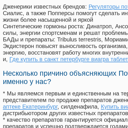
Дженерики известных брендов:
Регуляторы п
Сиалис, а также Попперсы помогут сделать и
жизни более насыщенной и яркой
Синтетические гормоны роста
: Динатроп, Анс
силы, энергии спортсменам и решат проблем
БАДы и препараты:
Tribulus terrestris, Мориа
Экдистерон повысят выносливость организма,
энергию, восстановят работу многих внутренн
и,
Где купить в санкт петербурге виагра табле
Несколько причино объясняющих По
именно у нас?
* Мы являемся первым и единственным на те
представителем по продаже препаратов дже
аптеке Екатеринбург
, силденафила
,
Купить ви
дистрибьютором других известных препарато
* качество препаратов гарантируется офици
препаратов и успешно подтверждается годам