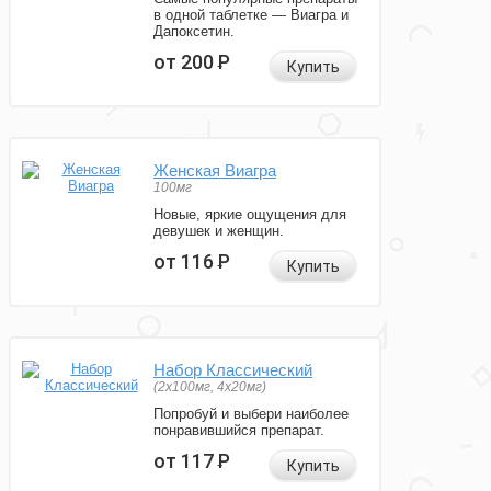
в одной таблетке — Виагра и
Дапоксетин.
от 200
Р
Купить
Женская Виагра
100мг
Новые, яркие ощущения для
девушек и женщин.
от 116
Р
Купить
Набор Классический
(2x100мг, 4x20мг)
Попробуй и выбери наиболее
понравившийся препарат.
от 117
Р
Купить