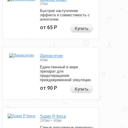
20мг
Быстрое наступление
эффекта и совместимость с
алкоголем.
от 65
Р
Купить
Дапоксетин
60мг
Единственный в мире
препарат для
предотвращения
преждевременной эякуляции.
от 90
Р
Купить
Super P-force
100мг + 60мг
Самые популярные препараты