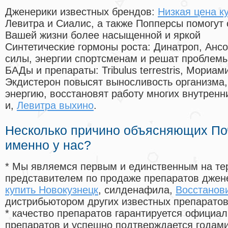
Дженерики известных брендов:
Низкая цена к
Левитра и Сиалис, а также Попперсы помогут
Вашей жизни более насыщенной и яркой
Синтетические гормоны роста
: Динатроп, Анс
силы, энергии спортсменам и решат проблем
БАДы и препараты:
Tribulus terrestris, Мориа
Экдистерон повысят выносливость организма,
энергию, восстановят работу многих внутренн
и,
Левитра выхино
.
Несколько причино объясняющих По
именно у нас?
* Мы являемся первым и единственным на те
представителем по продаже препаратов дже
купить Новокузнецк
, силденафила
,
Восстанов
дистрибьютором других известных препарато
* качество препаратов гарантируется офици
препаратов и успешно подтверждается годам