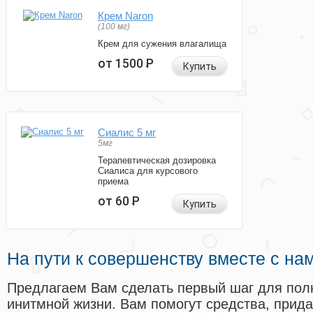
Крем Naron
(100 мг)
Крем для сужения влагалища
от 1500
Р
Купить
Сиалис 5 мг
5мг
Терапевтическая дозировка
Сиалиса для курсового
приема
от 60
Р
Купить
На пути к совершенству вместе с на
Предлагаем Вам сделать первый шаг для пол
инитмной жизни. Вам помогут средства, прид