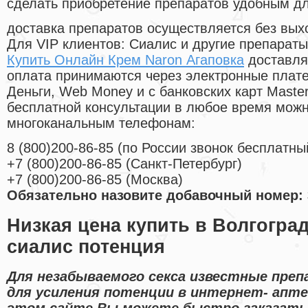
сделать приобретение препаратов удобным д
доставка препаратов осуществляется без вых
Для VIP клиентов: Сиалис и другие препараты
Купить Онлайн Крем Naron Агаповка
доставля
оплата принимаются через электронные плат
Деньги, Web Money и с банковских карт Master
бесплатной консультации в любое время мож
многоканальным телефонам:
8
(800
)200-86-85
(
по России звонок бесплатны
+7
(800
)200-86-85
(
Санкт-Петербург)
+7
(800
)200-86-85
(
Москва)
Обязательно назовите добавочный номер: 
Низкая цена купить в Волгогра
сиалис потенция
Для незабываемого секса известные пре
для усиления потенции в интернет- апте
этом сайте Вы можете быстро заказать