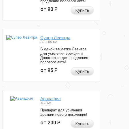
продление полового акта!
от 90
Р
Купить
Супер Левитра
20 + 60 мг
В одной таблетке Левитра
для усиления эрекции и
Дапоксетин для продления
полового акта!
от 95
Р
Купить
Аванафил
100 мг
Препарат для усиления
эрекции нового поколения!
от 200
Р
Купить