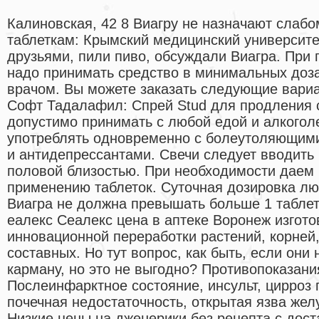
Калиновская, 42 8 Виагру не назначают слабо
таблеткам: Крымский медицинский университет
друзьями, пили пиво, обсуждали Виагра. При
надо принимать средство в минимальных доза
врачом. Вы можете заказать следующие вари
Софт Тадалафил: Спрей Stud для продления 
допустимо принимать с любой едой и алкогол
употреблять одновременно с болеутоляющим
и антидепрессантами. Свечи следует вводить
половой близостью. При необходимости даем
применению таблеток. Суточная дозировка лю
Виагра не должна превышать больше 1 таблет
еалекс Сеалекс цена в аптеке Воронеж изгото
инновационной переработки растений, корней
составных. Но тут вопрос, как быть, если они 
карману, но это не выгодно? Противопоказани
Послеинфарктное состояние, инсульт, цирроз 
почечная недостаточность, открытая язва жел
Низкие цены на дженерики без рецепта с дос