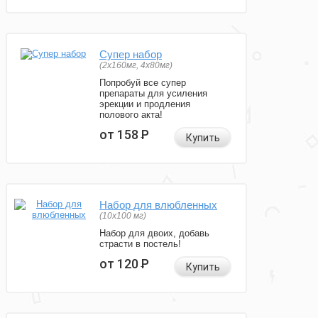
Супер набор
(2х160мг, 4х80мг)
Попробуй все супер
препараты для усиления
эрекции и продления
полового акта!
от 158
Р
Купить
Набор для влюбленных
(10х100 мг)
Набор для двоих, добавь
страсти в постель!
от 120
Р
Купить