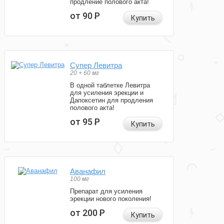
продление полового акта!
от 90
Р
Купить
Супер Левитра
20 + 60 мг
В одной таблетке Левитра
для усиления эрекции и
Дапоксетин для продления
полового акта!
от 95
Р
Купить
Аванафил
100 мг
Препарат для усиления
эрекции нового поколения!
от 200
Р
Купить