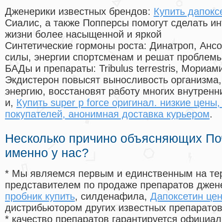
Дженерики известных брендов:
Купить дапокс
Сиалис, а также Попперсы помогут сделать и
жизни более насыщенной и яркой
Синтетические гормоны роста
: Динатроп, Анс
силы, энергии спортсменам и решат проблем
БАДы и препараты:
Tribulus terrestris, Мориа
Экдистерон повысят выносливость организма,
энергию, восстановят работу многих внутренн
и,
Купить super p force оригинал. низкие цены
покупателей, анонимная доставка курьером
.
Несколько причино объясняющих По
именно у нас?
* Мы являемся первым и единственным на те
представителем по продаже препаратов дже
пробник купить
, силденафила
,
Дапоксетин цен
дистрибьютором других известных препарато
* качество препаратов гарантируется офици