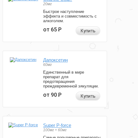
20мг
Быстрое наступление
эффекта и совместимость с
алкоголем.
от 65
Р
Купить
Дапоксетин
60мг
Единственный в мире
препарат для
предотвращения
преждевременной эякуляции.
от 90
Р
Купить
Super P-force
100мг + 60мг
Самые популярные препараты