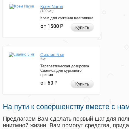
Крем Naron
(100 мг)
Крем для сужения влагалища
от 1500
Р
Купить
Сиалис 5 мг
5мг
Терапевтическая дозировка
Сиалиса для курсового
приема
от 60
Р
Купить
На пути к совершенству вместе с на
Предлагаем Вам сделать первый шаг для пол
инитмной жизни. Вам помогут средства, прид