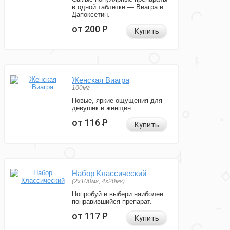
в одной таблетке — Виагра и
Дапоксетин.
от 200
Р
Купить
Женская Виагра
100мг
Новые, яркие ощущения для
девушек и женщин.
от 116
Р
Купить
Набор Классический
(2x100мг, 4x20мг)
Попробуй и выбери наиболее
понравившийся препарат.
от 117
Р
Купить