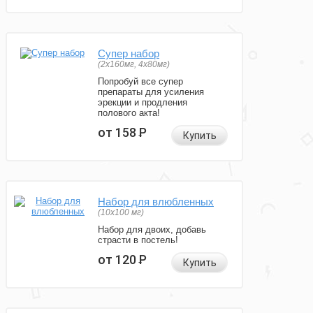
Супер набор
(2х160мг, 4х80мг)
Попробуй все супер
препараты для усиления
эрекции и продления
полового акта!
от 158
Р
Купить
Набор для влюбленных
(10х100 мг)
Набор для двоих, добавь
страсти в постель!
от 120
Р
Купить