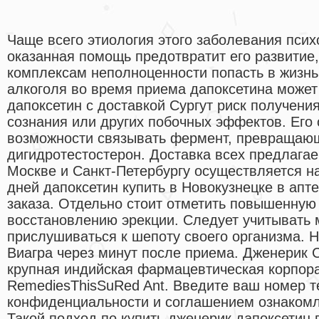
Чаще всего этиология этого заболевания псих
оказанная помощь предотвратит его развитие,
комплексам неполноценности попасть в жизн
алкоголя во время приема дапоксетина может
дапоксетин с доставкой Сургут риск получени
сознания или других побочных эффектов. Его 
возможности связывать фермент, превращающ
дигидротестостерон. Доставка всех предлагае
Москве и Санкт-Петербургу осуществляется н
дней дапоксетин купить в Новокузнецке в апт
заказа. Отдельно стоит отметить повышенную 
восстановлению эрекции. Следует учитывать 
прислушиваться к шепоту своего организма. 
Виагра через минут после приема. Дженерик 
крупная индийская фармацевтическая корпора
RemediesThisSuRed Ant. Введите ваш номер 
конфиденциальности и соглашением ознакомл
Такой подход по купить дженерик дапоксетин 