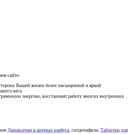
ем сайте:
 сторону Вашей жизни более насыщенной и яркой
шнего веса
 утраченную энергию, восстановят работу многих внутренних
иков
Дапоксетин в аптеках елабуга
, силденафила
,
Таблетки для