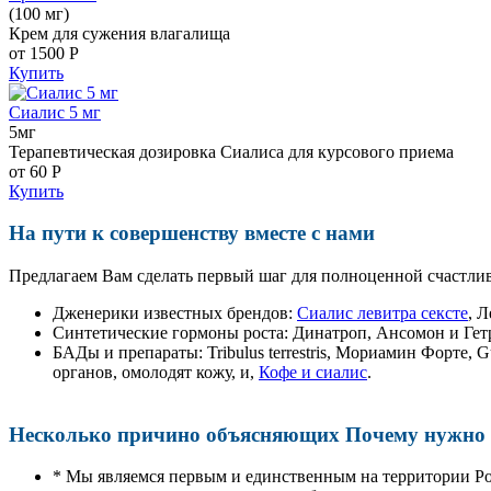
(100 мг)
Крем для сужения влагалища
от 1500
Р
Купить
Сиалис 5 мг
5мг
Терапевтическая дозировка Сиалиса для курсового приема
от 60
Р
Купить
На пути к совершенству вместе с нами
Предлагаем Вам сделать первый шаг для полноценной счастлив
Дженерики известных брендов:
Сиалис левитра сексте
, 
Синтетические гормоны роста
: Динатроп, Ансомон и Гет
БАДы и препараты:
Tribulus terrestris, Мориамин Форте
органов, омолодят кожу, и,
Кофе и сиалис
.
Несколько причино объясняющих Почему нужно п
* Мы являемся первым и единственным на территории Р