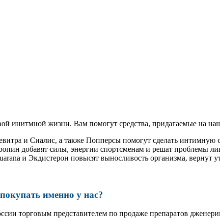
ой инитмной жизни. Вам помогут средства, придагаемые на наш
Левитра и Сиалис, а также Попперсы помогут сделать интимную
ропин добавят силы, энергии спортсменам и решат проблемы ли
, Guarana и Экдистерон повысят выносливость организма, вернут
окупать именно у нас?
оссии торговым представителем по продаже препаратов дженер