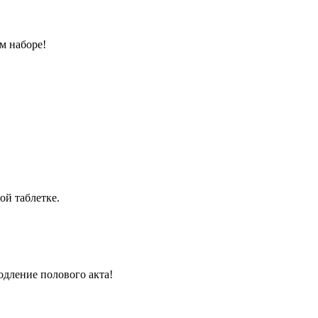
м наборе!
ой таблетке.
одление полового акта!