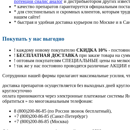
потенции сиалис аналог
и дистрибьютором других извес
* качество препаратов гарантируется официальным пост
* для стестинельных и скромных клиентов, которым труд
нашем сайте!
* быстрая и удобная доставка курьером по Москве и в Са
Покупать у нас выгодно
! каждому новому покупателю
СКИДКА 10%
- постоянн
!
БЕСПЛАТНАЯ ДОСТАВКА
при заказе товара на сум
! оптовым покупателям СПЕЦИАЛЬНЫЕ цены на мелкоопт
! так же у нас постоянно проводятся различные АКЦИИ
Cотрудники нашей фирмы прилагают максимальные усилия, чт
доставка препаратов осуществляется без выходных дней кругло
круглосуточно
оплата принимаются через электронные платежные системы Янд
обратиться
»
по многоканальным телефонам:
8
(800
)200-86-85
(
по России звонок бесплатный),
+7
(800
)200-86-85
(
Санкт-Петербург)
+7
(800
)200-86-85
(
Москва)