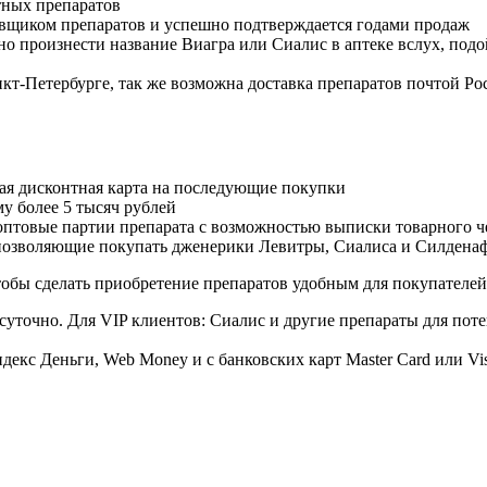
тных препаратов
авщиком препаратов и успешно подтверждается годами продаж
но произнести название Виагра или Сиалис в аптеке вслух, под
нкт-Петербурге, так же возможна доставка препаратов почтой Ро
ая дисконтная карта на последующие покупки
му более 5 тысяч рублей
овые партии препарата с возможностью выписки товарного ч
 позволяющие покупать дженерики Левитры, Сиалиса и Силдена
обы сделать приобретение препаратов удобным для покупателей
суточно. Для VIP клиентов: Сиалис и другие препараты для поте
екс Деньги, Web Money и с банковских карт Master Card или Vi