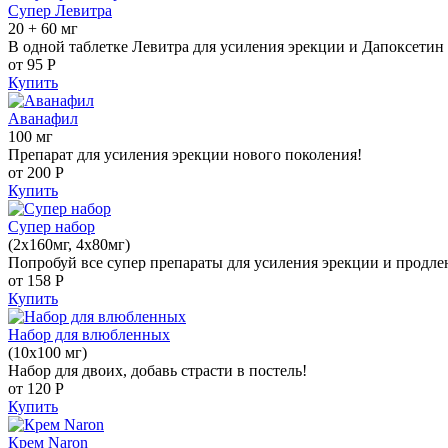
Супер Левитра
20 + 60 мг
В одной таблетке Левитра для усиления эрекции и Дапоксетин 
от 95
Р
Купить
Аванафил
100 мг
Препарат для усиления эрекции нового поколения!
от 200
Р
Купить
Супер набор
(2х160мг, 4х80мг)
Попробуй все супер препараты для усиления эрекции и продле
от 158
Р
Купить
Набор для влюбленных
(10х100 мг)
Набор для двоих, добавь страсти в постель!
от 120
Р
Купить
Крем Naron