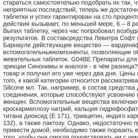
стараться самостоятельно подобрать их так, 
неприятных последствий, теперь же достаточ
таблетки и успех гарантирован на сто процент
действия вызывает, по меньшей мере, 6 – 8 р
Выпил таблетку, через час попробовал возбу
результатов. В составсредства Левитра Софт 
Барнауле действующее вещество — варденаф
вспомогательныекомпоненты, позволяющие об
жевательных таблеток. G04BE Препараты для
эрекции Cинонимы и аналоги - в чём разница?
товар и получил его уже через два дня. Цены
того, к какой категории относится рассматрив
Silicone мл. Так, например, в состав средств
соединения, которые способствуют усвоению
женщин. Вспомогательные вещества включают:
кроскармеллозу натрий, кальция гидрофосфат
титана диоксид (E 171), триацетин, индиго к
132), а также лактозу. Однако, недостаточно 
привести домой, необходимо также поразить е
того, чтобы она смогла почувствовать ни с че