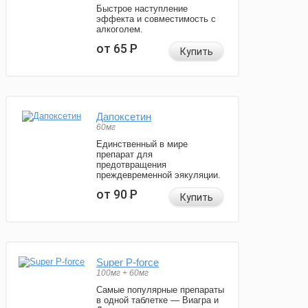
Быстрое наступление
эффекта и совместимость с
алкоголем.
от 65
Р
Купить
Дапоксетин
60мг
Единственный в мире
препарат для
предотвращения
преждевременной эякуляции.
от 90
Р
Купить
Super P-force
100мг + 60мг
Самые популярные препараты
в одной таблетке — Виагра и