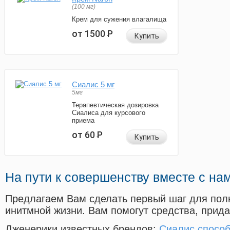
(100 мг)
Крем для сужения влагалища
от 1500
Р
Купить
Сиалис 5 мг
5мг
Терапевтическая дозировка
Сиалиса для курсового
приема
от 60
Р
Купить
На пути к совершенству вместе с на
Предлагаем Вам сделать первый шаг для пол
инитмной жизни. Вам помогут средства, прид
Дженерики известных брендов:
Сиалис спосо