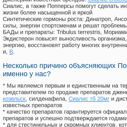
Сиалис, а также Попперсы помогут сделать и
жизни более насыщенной и яркой
Синтетические гормоны роста
: Динатроп, Анс
силы, энергии спортсменам и решат проблем
БАДы и препараты:
Tribulus terrestris, Мориа
Экдистерон повысят выносливость организма,
энергию, восстановят работу многих внутренн
и,
B
.
Несколько причино объясняющих По
именно у нас?
* Мы являемся первым и единственным на те
представителем по продаже препаратов дже
козельск
, силденафила
,
Сиалис тб 20мг
и дис
известных препаратов
* качество препаратов гарантируется офици
препаратов и успешно подтверждается годам
* для стестинельных и скромных клиентов, ко