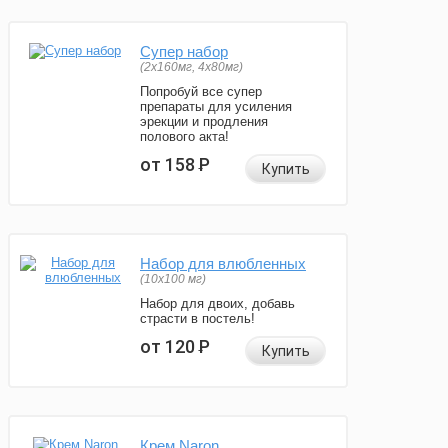
Супер набор
(2х160мг, 4х80мг)
Попробуй все супер
препараты для усиления
эрекции и продления
полового акта!
от 158
Р
Купить
Набор для влюбленных
(10х100 мг)
Набор для двоих, добавь
страсти в постель!
от 120
Р
Купить
Крем Naron