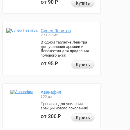
от 90
Р
Купить
Супер Левитра
20 + 60 мг
В одной таблетке Левитра
для усиления эрекции и
Дапоксетин для продления
полового акта!
от 95
Р
Купить
Аванафил
100 мг
Препарат для усиления
эрекции нового поколения!
от 200
Р
Купить