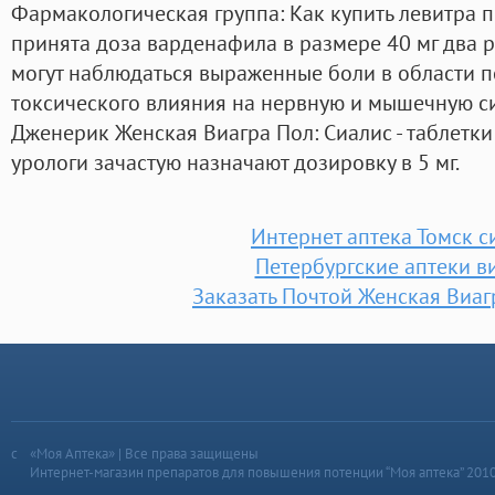
Фармакологическая группа: Как купить левитра 
принята доза варденафила в размере 40 мг два ра
могут наблюдаться выраженные боли в области 
токсического влияния на нервную и мышечную си
Дженерик Женская Виагра Пол: Сиалис - таблетки
урологи зачастую назначают дозировку в 5 мг.
Интернет аптека Томск с
Петербургские аптеки в
Заказать Почтой Женская Виа
«Моя Аптека» | Все права защищены
Интернет-магазин препаратов для повышения потенции “Моя аптека” 201