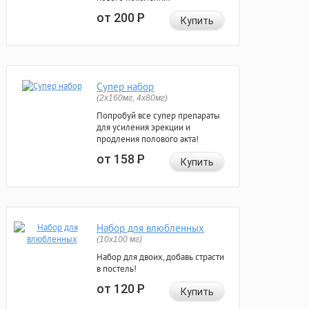
от 200
Р
Купить
Супер набор
(2х160мг, 4х80мг)
Попробуй все супер препараты
для усиления эрекции и
продления полового акта!
от 158
Р
Купить
Набор для влюбленных
(10х100 мг)
Набор для двоих, добавь страсти
в постель!
от 120
Р
Купить