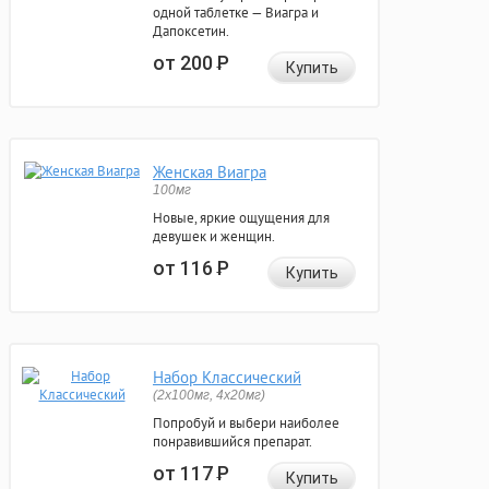
одной таблетке — Виагра и
Дапоксетин.
от 200
Р
Купить
Женская Виагра
100мг
Новые, яркие ощущения для
девушек и женщин.
от 116
Р
Купить
Набор Классический
(2x100мг, 4x20мг)
Попробуй и выбери наиболее
понравившийся препарат.
от 117
Р
Купить