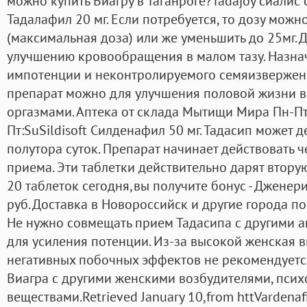
можно купить Виагру в Таганроге?Tadajoy сиалис
Тадалафил 20 мг. Если потребуется, то дозу можно
(максимальная доза) или же уменьшить до 25мг. Д
улучшению кровообращения в малом тазу. Назнач
импотенции и неконтролируемого семяизвержени
препарат можно для улучшения половой жизни в
оргазмами. Аптека от склада Мытищи Мира Пн-Пт
Пт:SuSildisoft Силденафил 50 мг. Тадасип может 
полутора суток. Препарат начинает действовать ч
приема. Эти таблетки действительно дарят вторую
20 таблеток сегодня,вы получите бонус - Дженер
руб. Доставка в Новороссийск и другие города по
Не нужно совмещать прием Тадасипа с другими 
для усиления потенции. Из-за высокой женская 
негативных побочных эффектов не рекомендуетс
Виагра с другими женскими возбудителями, пси
веществами.Retrieved January 10,from httVardenafi