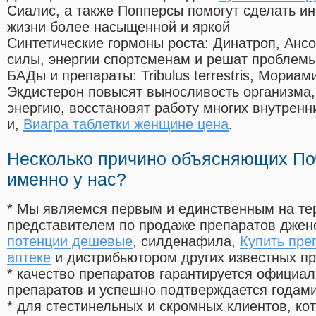
Сиалис, а также Попперсы помогут сделать и
жизни более насыщенной и яркой
Синтетические гормоны роста
: Динатроп, Анс
силы, энергии спортсменам и решат проблем
БАДы и препараты:
Tribulus terrestris, Мориа
Экдистерон повысят выносливость организма,
энергию, восстановят работу многих внутренн
и,
Виагра таблетки женщине цена
.
Несколько причино объясняющих По
именно у нас?
* Мы являемся первым и единственным на те
представителем по продаже препаратов дже
потенции дешевые
, силденафила
,
Купить пре
аптеке
и дистрибьютором других известных п
* качество препаратов гарантируется офици
препаратов и успешно подтверждается годам
* для стестинельных и скромных клиентов, ко