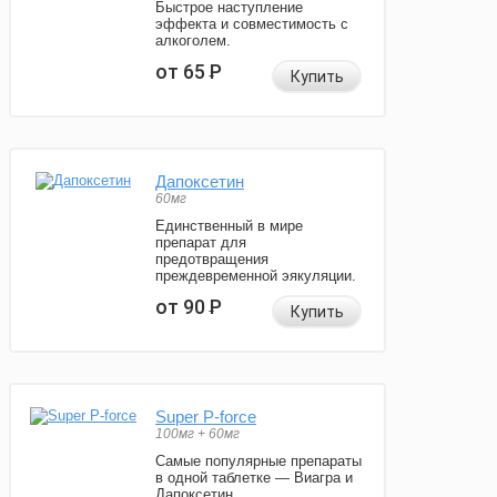
Быстрое наступление
эффекта и совместимость с
алкоголем.
от 65
Р
Купить
Дапоксетин
60мг
Единственный в мире
препарат для
предотвращения
преждевременной эякуляции.
от 90
Р
Купить
Super P-force
100мг + 60мг
Самые популярные препараты
в одной таблетке — Виагра и
Дапоксетин.