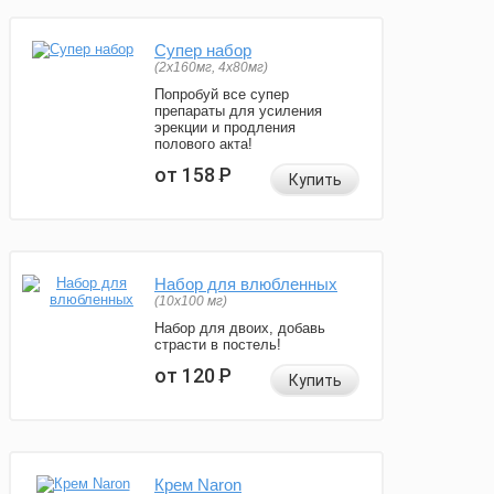
Супер набор
(2х160мг, 4х80мг)
Попробуй все супер
препараты для усиления
эрекции и продления
полового акта!
от 158
Р
Купить
Набор для влюбленных
(10х100 мг)
Набор для двоих, добавь
страсти в постель!
от 120
Р
Купить
Крем Naron