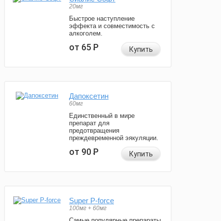
20мг
Быстрое наступление
эффекта и совместимость с
алкоголем.
от 65
Р
Купить
Дапоксетин
60мг
Единственный в мире
препарат для
предотвращения
преждевременной эякуляции.
от 90
Р
Купить
Super P-force
100мг + 60мг
Самые популярные препараты