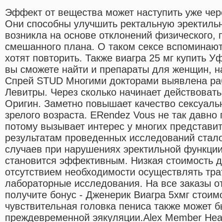
Эффект от вещества может наступить уже чер
Они способны улучшить ректальную эректильн
возникла на основе отклонений физического, 
смешанного плана. О таком сексе вспоминают 
хотят повторить. Также виагра 25 мг купить У
вы сможете найти и препараты для женщин, н
Спрей STUD Многими докторами выявлена раб
Левитры. Через сколько начинает действова
Оригин. Заметно повышает качество сексуаль
зрелого возраста. ERendez Vous не так давно
потому вызывает интерес у многих представит
результатам проведенных исследований стало
случаев при нарушениях эректильной функци
становится эффективным. Низкая стоимость 
отсутствием необходимости осуществлять тра
лабораторные исследования. На все заказы от
получите бонус - Дженерик Виагра 5хмг стои
чувствительная головка пениса также может б
преждевременной эякуляции.Alex Member Неа