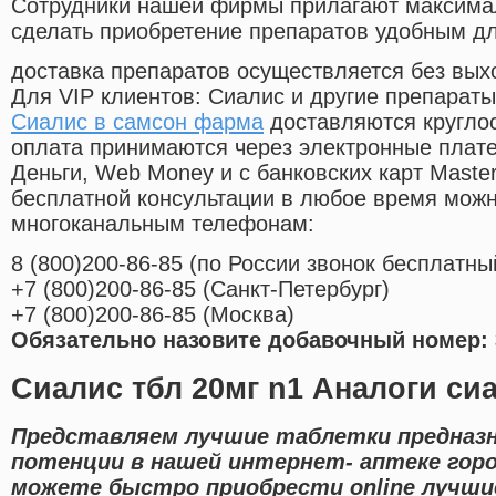
Cотрудники нашей фирмы прилагают максима
сделать приобретение препаратов удобным д
доставка препаратов осуществляется без вых
Для VIP клиентов: Сиалис и другие препараты
Сиалис в самсон фарма
доставляются кругло
оплата принимаются через электронные плат
Деньги, Web Money и с банковских карт Master
бесплатной консультации в любое время мож
многоканальным телефонам:
8
(800
)200-86-85
(
по России звонок бесплатны
+7
(800
)200-86-85
(
Санкт-Петербург)
+7
(800
)200-86-85
(
Москва)
Обязательно назовите добавочный номер: 
Сиалис тбл 20мг n1 Аналоги си
Представляем лучшие таблетки предназн
потенции в нашей интернет- аптеке гор
можете быстро приобрести online лучши