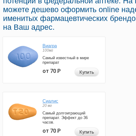
потенции в федеральной аптеке. На
можете дешево оформить online на
именитых фармацевтических брендов
на Ваш адрес.
Виагра
100мг
Самый известный в мире
препарат
от 70
Р
Купить
Сиалис
20 мг
Самый долгоиграющий
препарат. Эффект до 36
часов.
от 70
Р
Купить