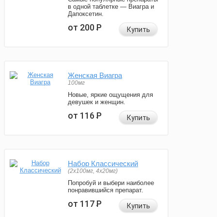
в одной таблетке — Виагра и
Дапоксетин.
от 200
Р
Купить
Женская Виагра
100мг
Новые, яркие ощущения для
девушек и женщин.
от 116
Р
Купить
Набор Классический
(2x100мг, 4x20мг)
Попробуй и выбери наиболее
понравившийся препарат.
от 117
Р
Купить