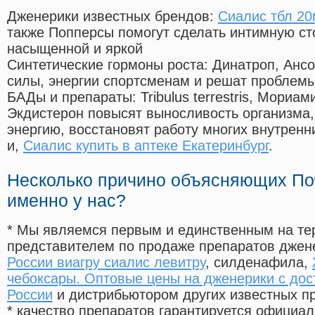
Дженерики известных брендов:
Сиалис тбл 20
также Попперсы помогут сделать интимную с
насыщенной и яркой
Синтетические гормоны роста
: Динатроп, Анс
силы, энергии спортсменам и решат проблем
БАДы и препараты:
Tribulus terrestris, Мориа
Экдистерон повысят выносливость организма,
энергию, восстановят работу многих внутренн
и,
Сиалис купить в аптеке Екатеринбург
.
Несколько причино объясняющих По
именно у нас?
* Мы являемся первым и единственным на те
представителем по продаже препаратов дже
России виагру сиалис левитру
, силденафила
,
чебоксары. Оптовые цены на дженерики с дос
России
и дистрибьютором других известных п
* качество препаратов гарантируется офици