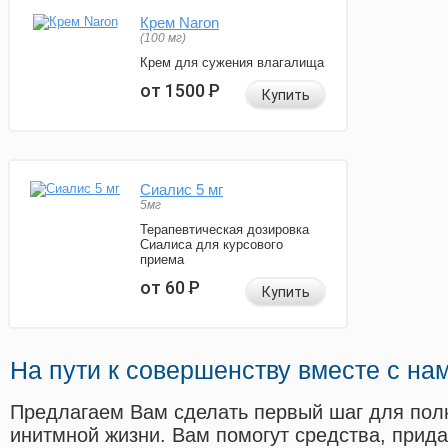
Крем Naron
(100 мг)
Крем для сужения влагалища
от 1500
Р
Купить
Сиалис 5 мг
5мг
Терапевтическая дозировка
Сиалиса для курсового
приема
от 60
Р
Купить
На пути к совершенству вместе с на
Предлагаем Вам сделать первый шаг для пол
инитмной жизни. Вам помогут средства, прид