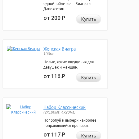
одной таблетке — Виагра и
Дапоксетин.
от 200
Р
Купить
Женская Виагра
100мг
Новые, яркие ощущения для
девушек и женщин.
от 116
Р
Купить
Набор Классический
(2x100мг, 4x20мг)
Попробуй и выбери наиболее
понравившийся препарат.
от 117
Р
Купить