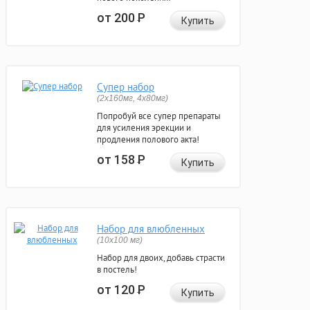
от 200
Р
Купить
Супер набор
(2х160мг, 4х80мг)
Попробуй все супер препараты
для усиления эрекции и
продления полового акта!
от 158
Р
Купить
Набор для влюбленных
(10х100 мг)
Набор для двоих, добавь страсти
в постель!
от 120
Р
Купить