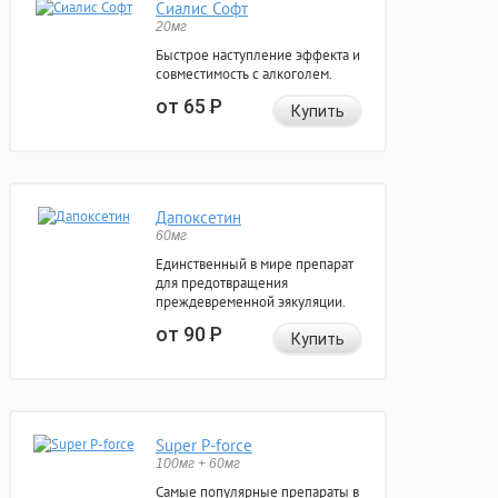
Сиалис Софт
20мг
Быстрое наступление эффекта и
совместимость с алкоголем.
от 65
Р
Купить
Дапоксетин
60мг
Единственный в мире препарат
для предотвращения
преждевременной эякуляции.
от 90
Р
Купить
Super P-force
100мг + 60мг
Самые популярные препараты в