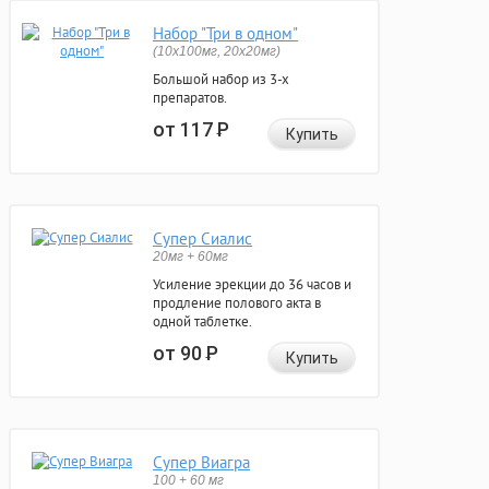
Набор "Три в одном"
(10x100мг, 20x20мг)
Большой набор из 3-х
препаратов.
от 117
Р
Купить
Супер Сиалис
20мг + 60мг
Усиление эрекции до 36 часов и
продление полового акта в
одной таблетке.
от 90
Р
Купить
Супер Виагра
100 + 60 мг