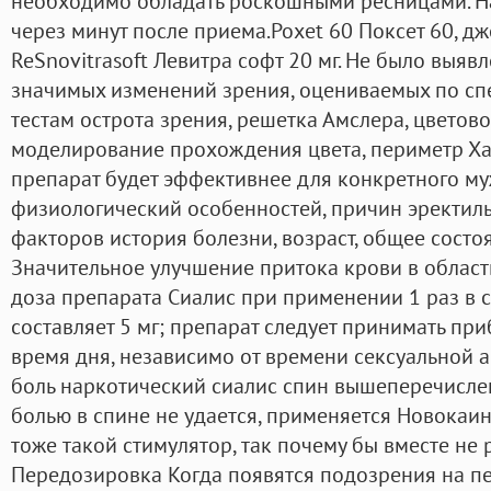
необходимо обладать роскошными ресницами. На
через минут после приема.Poxet 60 Поксет 60, д
ReSnovitrasoft Левитра софт 20 мг. Не было выя
значимых изменений зрения, оцениваемых по с
тестам острота зрения, решетка Амслера, цветово
моделирование прохождения цвета, периметр Ха
препарат будет эффективнее для конкретного му
физиологический особенностей, причин эректил
факторов история болезни, возраст, общее состо
Значительное улучшение притока крови в област
доза препарата Сиалис при применении 1 раз в с
составляет 5 мг; препарат следует принимать при
время дня, независимо от времени сексуальной ак
боль наркотический сиалис спин вышеперечислен
болью в спине не удается, применяется Новокаин
тоже такой стимулятор, так почему бы вместе не
Передозировка Когда появятся подозрения на пе