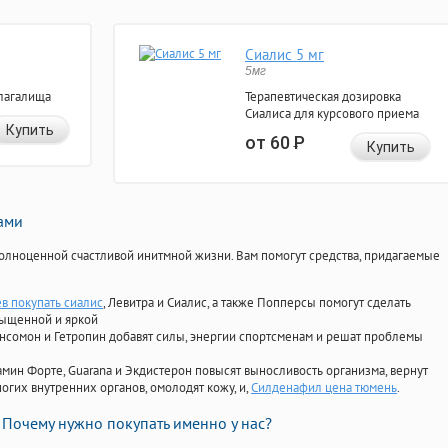
Сиалис 5 мг
5мг
лагалища
Терапевтическая дозировка
Сиалиса для курсового приема
Купить
от 60
Р
Купить
нами
олноценной счастливой инитмной жизни. Вам помогут средства, придагаемые
ев покупать сиалис
, Левитра и Сиалис, а также Попперсы помогут сделать
сыщенной и яркой
Ансомон и Гетропин добавят силы, энергии спортсменам и решат проблемы
ориамин Форте, Guarana и Экдистерон повысят выносливость организма, вернут
огих внутренних органов, омолодят кожу, и,
Силденафил цена тюмень
.
Почему нужно покупать именно у нас?