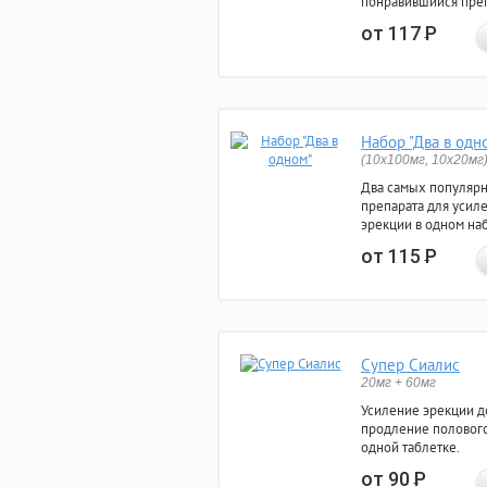
понравившийся преп
от 117
Р
Набор "Два в одн
(10x100мг, 10x20мг
Два самых популяр
препарата для усил
эрекции в одном на
от 115
Р
Супер Сиалис
20мг + 60мг
Усиление эрекции до
продление полового
одной таблетке.
от 90
Р