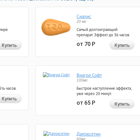
Сиалис
20 мг
мире
Самый долгоиграющий
препарат. Эффект до 36 часов.
от 70
Р
Купить
Купить
Виагра Софт
100мг
ть часов.
Быстрое наступление эффекта,
уже через 20 минут.
Купить
от 65
Р
Купить
Дапоксетин
60мг