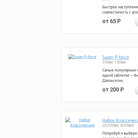
Быстрое наступлени
совместимость с ал
от 65
Р
Super P-force
100мг + 60мг
Самые популярные 
одной таблетке — Ви
Дапоксетин.
от 200
Р
Набор Классичес
(2x100мг, 4x20мг)
Попробуй и выбери