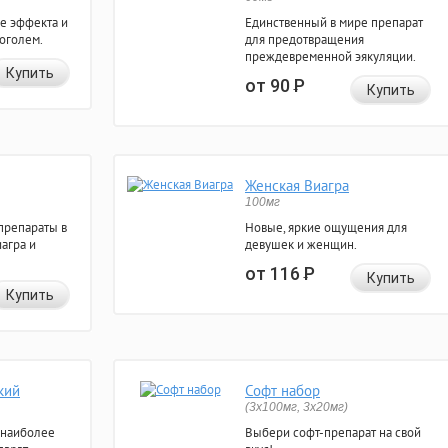
е эффекта и
Единственный в мире препарат
коголем.
для предотвращения
преждевременной эякуляции.
Купить
от 90
Р
Купить
Женская Виагра
100мг
препараты в
Новые, яркие ощущения для
агра и
девушек и женщин.
от 116
Р
Купить
Купить
кий
Софт набор
(3x100мг, 3x20мг)
 наиболее
Выбери софт-препарат на свой