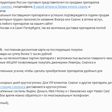
территории России торговым представителем по продаже препаратов
 сиалекс
, силденафила
,
В какой аптеки в Латвии купить сеалис
и
атов
циальным поставщиком препаратов и успешно подтверждается годами продаж
 которым трудно произнести название Виагра или Сиалис в аптеке вслух,
 любого препаратан на нашем сайте!
Москве и в Санкт-Петербурге, так же возможна доставка препаратов почтой
- постоянная дисконтная карта на последующие покупки
0%
овара на сумму более 5 тысяч рублей
 на мелкооптовые партии препарата с возможностью выписки товарного чек
личные АКЦИИ позволяющие покупать дженерики Левитры, Сиалиса и
мальные усилия, чтобы сделать приобретение препаратов удобным для
ыходных дней круглосуточно. Для VIP клиентов: Сиалис и другие препараты дл
в городе смоленск
доставляются круглосуточно
атежные системы Яндекс Деньги, Web Money и с банковских карт Master Card
юбое время можно обратиться
»
по многоканальным телефонам:
тный),