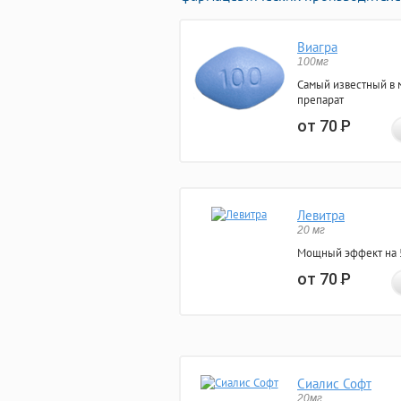
Виагра
100мг
Самый известный в 
препарат
от 70
Р
Левитра
20 мг
Мощный эффект на 5
от 70
Р
Сиалис Софт
20мг