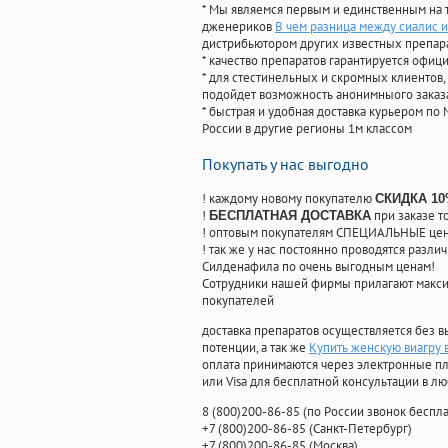
* Мы являемся первым и единственным на 
дженериков
В чем разница между сиалис и
дистрибьютором других известных препар
* качество препаратов гарантируется офи
* для стестинельных и скромных клиентов,
подойдет возможность анонимныого заказа
* быстрая и удобная доставка курьером по 
России в другие регионы 1м классом
Покупать у нас выгодно
! каждому новому покупателю
СКИДКА 1
!
при заказе т
БЕСПЛАТНАЯ ДОСТАВКА
! оптовым покупателям СПЕЦИАЛЬНЫЕ цены
! так же у нас постоянно проводятся раз
Силденафила по очень выгодным ценам!
Cотрудники нашей фирмы прилагают макси
покупателей
доставка препаратов осуществляется без в
потенции, а так же
Купить женскую виагру 
оплата принимаются через электронные пл
или Visa для бесплатной консультации в л
8
(800
)200-86-85
(
по России звонок беспла
+7
(800
)200-86-85
(
Санкт-Петербург)
+7
(800
)200-86-85
(
Москва)