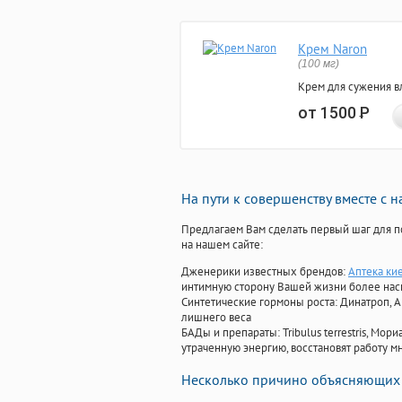
Крем Naron
(100 мг)
Крем для сужения в
от 1500
Р
На пути к совершенству вместе с 
Предлагаем Вам сделать первый шаг для п
на нашем сайте:
Дженерики известных брендов:
Аптека ки
интимную сторону Вашей жизни более на
Синтетические гормоны роста
: Динатроп, 
лишнего веса
БАДы и препараты:
Tribulus terrestris, М
утраченную энергию, восстановят работу мн
Несколько причино объясняющих 