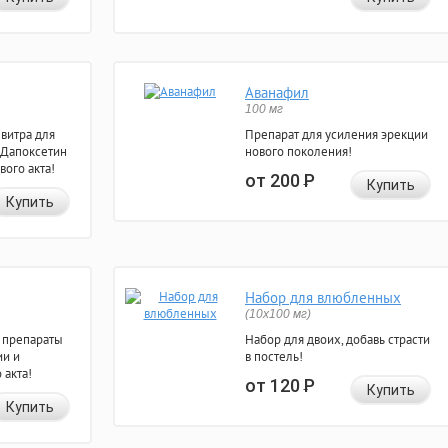
Аванафил
100 мг
евитра для
Препарат для усиления эрекции
 Дапоксетин
нового поколения!
вого акта!
от 200
Р
Купить
Купить
Набор для влюбленных
(10х100 мг)
 препараты
Набор для двоих, добавь страсти
ии и
в постель!
 акта!
от 120
Р
Купить
Купить