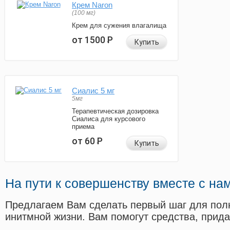
Крем Naron
(100 мг)
Крем для сужения влагалища
от 1500
Р
Купить
Сиалис 5 мг
5мг
Терапевтическая дозировка
Сиалиса для курсового
приема
от 60
Р
Купить
На пути к совершенству вместе с на
Предлагаем Вам сделать первый шаг для пол
инитмной жизни. Вам помогут средства, прид