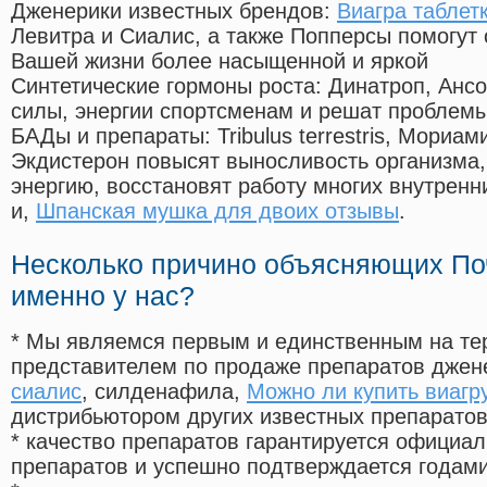
Дженерики известных брендов:
Виагра таблет
Левитра и Сиалис, а также Попперсы помогут
Вашей жизни более насыщенной и яркой
Синтетические гормоны роста
: Динатроп, Анс
силы, энергии спортсменам и решат проблем
БАДы и препараты:
Tribulus terrestris, Мориа
Экдистерон повысят выносливость организма,
энергию, восстановят работу многих внутренн
и,
Шпанская мушка для двоих отзывы
.
Несколько причино объясняющих По
именно у нас?
* Мы являемся первым и единственным на те
представителем по продаже препаратов дже
сиалис
, силденафила
,
Можно ли купить виагр
дистрибьютором других известных препарато
* качество препаратов гарантируется офици
препаратов и успешно подтверждается годам