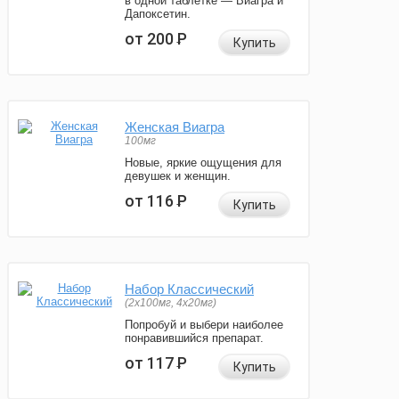
в одной таблетке — Виагра и
Дапоксетин.
от 200
Р
Купить
Женская Виагра
100мг
Новые, яркие ощущения для
девушек и женщин.
от 116
Р
Купить
Набор Классический
(2x100мг, 4x20мг)
Попробуй и выбери наиболее
понравившийся препарат.
от 117
Р
Купить