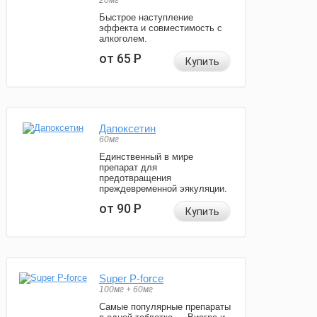
20мг
Быстрое наступление
эффекта и совместимость с
алкоголем.
от 65
Р
Купить
Дапоксетин
60мг
Единственный в мире
препарат для
предотвращения
преждевременной эякуляции.
от 90
Р
Купить
Super P-force
100мг + 60мг
Самые популярные препараты