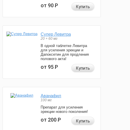
от 90
Р
Купить
Супер Левитра
20 + 60 мг
В одной таблетке Левитра
для усиления эрекции и
Дапоксетин для продления
полового акта!
от 95
Р
Купить
Аванафил
100 мг
Препарат для усиления
эрекции нового поколения!
от 200
Р
Купить