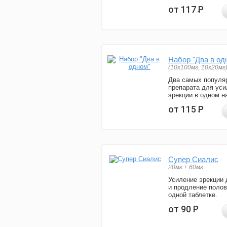
от 117
Р
Набор "Два в од
(10x100мг, 10x20мг
Два самых популя
препарата для уси
эрекции в одном н
от 115
Р
Супер Сиалис
20мг + 60мг
Усиление эрекции 
и продление полов
одной таблетке.
от 90
Р