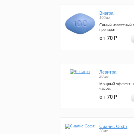
Виагра
100мг
Самый известный 
препарат
от 70
Р
Левитра
20 мг
Мощный эффект н
часов.
от 70
Р
Сиалис Софт
20мг