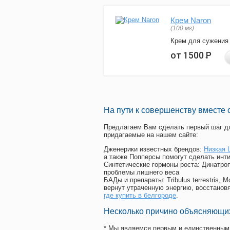
Крем Naron
(100 мг)
Крем для сужения
от 1500
Р
На пути к совершенству вместе 
Предлагаем Вам сделать первый шаг дл
придагаемые на нашем сайте:
Дженерики известных брендов:
Низкая 
а также Попперсы помогут сделать инт
Синтетические гормоны роста
: Динатро
проблемы лишнего веса
БАДы и препараты:
Tribulus terrestris
вернут утраченную энергию, восстановя
где купить в белгороде
.
Несколько причино объясняющих
* Мы являемся первым и единственным 