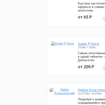
Быстрое наступле
эффекта и совмес
алкоголем.
от 65
Р
Super P-force
100мг + 60мг
Самые популярные
в одной таблетке 
Дапоксетин.
от 200
Р
Набор Классиче
(2x100мг, 4x20мг)
Попробуй и выбер
понравившийся пре