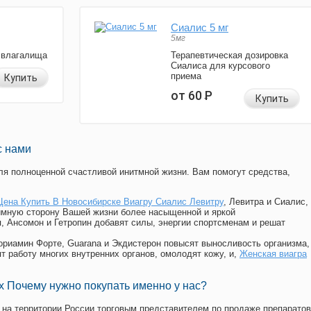
Сиалис 5 мг
5мг
 влагалища
Терапевтическая дозировка
Сиалиса для курсового
приема
Купить
от 60
Р
Купить
с нами
я полноценной счастливой инитмной жизни. Вам помогут средства,
Цена Купить В Новосибирске Виагру Сиалис Левитру
, Левитра и Сиалис,
имную сторону Вашей жизни более насыщенной и яркой
п, Ансомон и Гетропин добавят силы, энергии спортсменам и решат
, Мориамин Форте, Guarana и Экдистерон повысят выносливость организма,
т работу многих внутренних органов, омолодят кожу, и,
Женская виагра
 Почему нужно покупать именно у нас?
на территории России торговым представителем по продаже препаратов