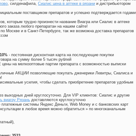
лово
, силденафила
,
Сиалис цена в аптеке в рязани
и дистрибьютором
официальным поставщиком препаратов и успешно подтверждается годами
ов, которым трудно произнести название Виагра или Сиалис в аптеке
ого заказа любого препаратан на нашем сайте!
 по Москве и в Санкт-Петербурге, так же возможна доставка препаратов
ссом
 10%
- постоянная дисконтная карта на последующие покупки
товара на сумму более 5 тысяч рублей
цены на мелкооптовые партии препарата с возможностью выписки
различные АКЦИИ позволяющие покупать дженерики Левитры, Сиалиса и
!
ксимальные усилия, чтобы сделать приобретение препаратов удобным
ез выходных дней круглосуточно. Для VIP клиентов: Сиалис и другие
ь виагру Рязань
доставляются круглосуточно
 платежные системы Яндекс Деньги, Web Money и с банковских карт
консультации в любое время можно обратиться
»
по многоканальным
латный),
омер: 3533