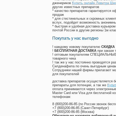
дженериков
Купить онлайн Левитра Ши
других известных препаратов
* качество препаратов гарантируется 
продаж
* для стестинельных и скромных клиент
вслух, подойдет возможность анонимны
* быстрая и удобная доставка курьером
почтой России в другие регионы 1м кла
Покупать у нас выгодно
! каждому новому покупателю
СКИДКА
!
БЕСПЛАТНАЯ ДОСТАВКА
при заказе 
! оптовым покупателям СПЕЦИАЛЬНЫЕ 
товарного чека
! так же у нас постоянно проводятся 
Силденафила по очень выгодным ценам
Cотрудники нашей фирмы прилагают ма
для покупателей
доставка препаратов осуществляется б
препараты для потенции, а так же
Купит
оплата принимаются через электронные
Master Card или Visa для бесплатной 
телефонам:
8
(800
)200-86-85
(
по России звонок бесп
+7
(800
)200-86-85
(
Санкт-Петербург)
+7
(800
)200-86-85
(
Москва)
Обязательно назовите добавочный н