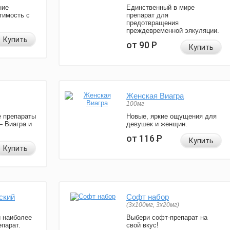
ние
Единственный в мире
тимость с
препарат для
предотвращения
преждевременной эякуляции.
Купить
от 90
Р
Купить
Женская Виагра
100мг
 препараты
Новые, яркие ощущения для
— Виагра и
девушек и женщин.
от 116
Р
Купить
Купить
ский
Софт набор
(3x100мг, 3x20мг)
и наиболее
Выбери софт-препарат на
парат.
свой вкус!