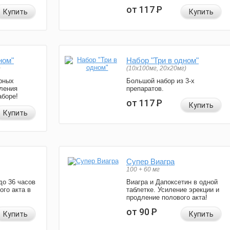
от 117
Р
Купить
Купить
ном"
Набор "Три в одном"
)
(10x100мг, 20x20мг)
рных
Большой набор из 3-х
ления
препаратов.
аборе!
от 117
Р
Купить
Купить
Супер Виагра
100 + 60 мг
до 36 часов
Виагра и Дапоксетин в одной
ого акта в
таблетке. Усиление эрекции и
продление полового акта!
от 90
Р
Купить
Купить