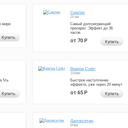
Сиалис
20 мг
в мире
Самый долгоиграющий
препарат. Эффект до 36
часов.
Купить
от 70
Р
Купить
Виагра Софт
100мг
а 5ть
Быстрое наступление
эффекта, уже через 20 минут.
от 65
Р
Купить
Купить
Дапоксетин
60мг