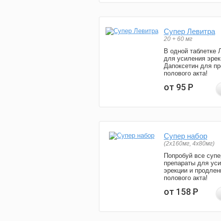
Супер Левитра
20 + 60 мг
В одной таблетке 
для усиления эрек
Дапоксетин для п
полового акта!
от 95
Р
Супер набор
(2х160мг, 4х80мг)
Попробуй все супе
препараты для ус
эрекции и продлен
полового акта!
от 158
Р