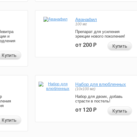
Аванафил
100 мг
Левитра
Препарат для усиления
ции и
эрекции нового поколения!
родления
от 200
Р
Купить
Купить
Набор для влюбленных
(10х100 мг)
р
Набор для двоих, добавь
иления
страсти в постель!
ия
от 120
Р
Купить
Купить