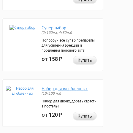
Супер набор
(2х160мг, 4х80мг)
Попробуй все супер препараты
для усиления эрекции и
продления полового акта!
от 158
Р
Купить
Набор для влюбленных
(10х100 мг)
Набор для двоих, добавь страсти
в постель!
от 120
Р
Купить