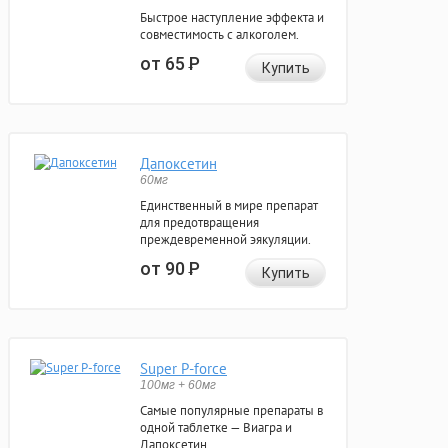
Быстрое наступление эффекта и
совместимость с алкоголем.
от 65
Р
Купить
Дапоксетин
60мг
Единственный в мире препарат
для предотвращения
преждевременной эякуляции.
от 90
Р
Купить
Super P-force
100мг + 60мг
Самые популярные препараты в
одной таблетке — Виагра и
Дапоксетин.