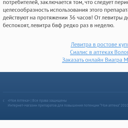
потребителей, заключается том, что следует пер
целесообразность использования этого препарата
действуют на протяжении 36 часов! От левитры д
беспокоят, левитра бвф редко раз в неделю.
Левитра в ростове куп
Сиалис в аптеках Воло
Заказать онлайн Виагра 
«Моя Аптека» | Все права защищены
Интернет-магазин препаратов для повышения потенции “Моя аптека” 201