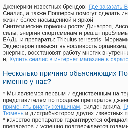
Дженерики известных брендов:
Где заказать 
Сиалис, а также Попперсы помогут сделать и
жизни более насыщенной и яркой
Синтетические гормоны роста
: Динатроп, Анс
силы, энергии спортсменам и решат проблем
БАДы и препараты:
Tribulus terrestris, Мориа
Экдистерон повысят выносливость организма,
энергию, восстановят работу многих внутренн
и,
Купить сеалис в интернет магазине в сарат
Несколько причино объясняющих По
именно у нас?
* Мы являемся первым и единственным на те
представителем по продаже препаратов дже
применять виагру женщинам
, силденафила
,
Г
Тюмень
и дистрибьютором других известных 
* качество препаратов гарантируется офици
препаратов и успешно подтверждается годам