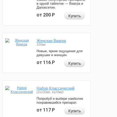
в одной таблетке — Виагра и
Дапоксетин.
от 200
Р
Купить
Женская Виагра
100мг
Новые, яркие ощущения для
девушек и женщин.
от 116
Р
Купить
Набор Классический
(2x100мг, 4x20мг)
Попробуй и выбери наиболее
понравившийся препарат.
от 117
Р
Купить