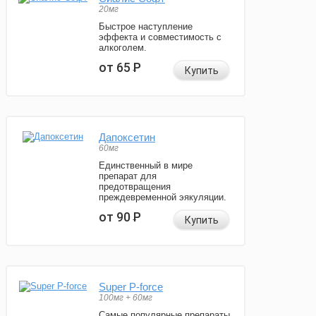
20мг
Быстрое наступление
эффекта и совместимость с
алкоголем.
от 65
Р
Купить
Дапоксетин
60мг
Единственный в мире
препарат для
предотвращения
преждевременной эякуляции.
от 90
Р
Купить
Super P-force
100мг + 60мг
Самые популярные препараты