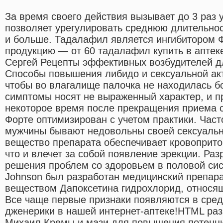
За время своего действия вызывает до 3 раз 
позволяет урегулировать среднюю длительност
и больше. Тадалафил является ингибитором 
продукцию — от 60 тадалафил купить в аптеке
Сергей Рецепты эффективных возбудителей д
Способы повышения либидо и сексуальной ак
чтобы во влагалище палочка не находилась бо
симптомы носят не выраженный характер, и п
некоторое время после прекращения приема 
Форте оптимизирован с учетом практики. Част
мужчины бывают недовольны своей сексуаль
вещество препарата обеспечивает кровоприток
что и влечет за собой появление эрекции. Ра
решения проблем со здоровьем в половой си
Johnson был разработан медицинский препар
веществом Дапоксетина гидрохлорид, относящ
Все чаще первые признаки появляются в сред
дженерики в нашей интернет-аптеке!HTML раз
Михаил Кремы и мази для повышения потенци