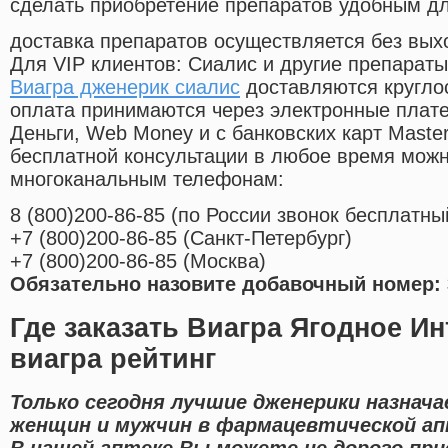
сделать приобретение препаратов удобным д
доставка препаратов осуществляется без вых
Для VIP клиентов: Сиалис и другие препараты
Виагра дженерик сиалис
доставляются кругло
оплата принимаются через электронные плат
Деньги, Web Money и с банковских карт Master
бесплатной консультации в любое время мож
многоканальным телефонам:
8
(800
)200-86-85
(
по России звонок бесплатны
+7
(800
)200-86-85
(
Санкт-Петербург)
+7
(800
)200-86-85
(
Москва)
Обязательно назовите добавочный номер: 
Где заказать Виагра Ягодное Ин
виагра рейтинг
Только сегодня лучшие дженерики назнач
женщин и мужчин в фармацевтической ап
В нашей аптеке Вы можете не дорого при