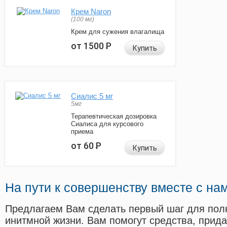
Крем Naron
(100 мг)
Крем для сужения влагалища
от 1500
Р
Купить
Сиалис 5 мг
5мг
Терапевтическая дозировка
Сиалиса для курсового
приема
от 60
Р
Купить
На пути к совершенству вместе с на
Предлагаем Вам сделать первый шаг для пол
инитмной жизни. Вам помогут средства, прид