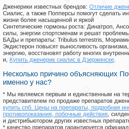
Дженерики известных брендов:
Отличие джене
Сиалис, а также Попперсы помогут сделать и
жизни более насыщенной и яркой
Синтетические гормоны роста
: Динатроп, Анс
силы, энергии спортсменам и решат проблем
БАДы и препараты:
Tribulus terrestris, Мориа
Экдистерон повысят выносливость организма,
энергию, восстановят работу многих внутренн
и,
Купить дженерик сиалис в Дзержинске
.
Несколько причино объясняющих По
именно у нас?
* Мы являемся первым и единственным на те
представителем по продаже препаратов дже
купить спб. Цены на препараты, подробная ин
противопоказания, побочные действия
, силд
и дистрибьютором других известных препарат
* качество препаратов гарантируется офици