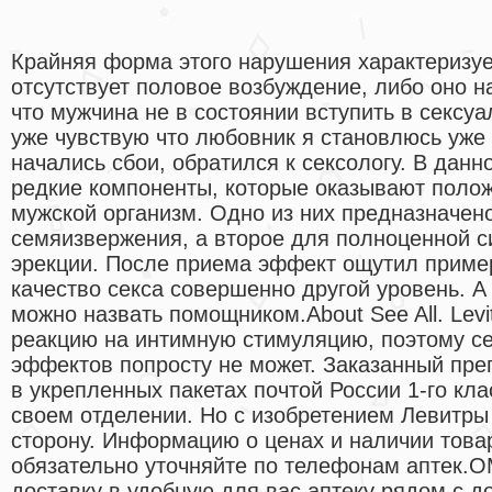
Крайняя форма этого нарушения характеризует
отсутствует половое возбуждение, либо оно н
что мужчина не в состоянии вступить в сексуа
уже чувствую что любовник я становлюсь уже н
начались сбои, обратился к сексологу. В дан
редкие компоненты, которые оказывают полож
мужской организм. Одно из них предназначен
семяизвержения, а второе для полноценной с
эрекции. После приема эффект ощутил пример
качество секса совершенно другой уровень. А 
можно назвать помощником.About See All. Levi
реакцию на интимную стимуляцию, поэтому с
эффектов попросту не может. Заказанный пре
в укрепленных пакетах почтой России 1-го кла
своем отделении. Но с изобретением Левитры
сторону. Информацию о ценах и наличии товар
обязательно уточняйте по телефонам аптек.
доставку в удобную для вас аптеку рядом с д