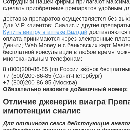
Cотрудники нашей фирмы прилагают максима
сделать приобретение препаратов удобным д
доставка препаратов осуществляется без вых
Для VIP клиентов: Сиалис и другие препараты
Купить виагру в аптеке Валдай
доставляются 
оплата принимаются через электронные плат
Деньги, Web Money и с банковских карт Master
бесплатной консультации в любое время мож
многоканальным телефонам:
8
(800
)200-86-85
(
по России звонок бесплатны
+7
(800
)200-86-85
(
Санкт-Петербург)
+7
(800
)200-86-85
(
Москва)
Обязательно назовите добавочный номер: 
Отличие дженерик виагра Преп
импотенции сиалис
Для отличного секса действующие анало
возбуждения женщин и мужчин в фармаце