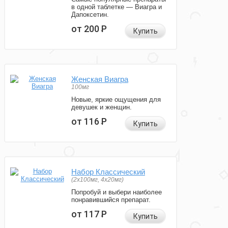
в одной таблетке — Виагра и
Дапоксетин.
от 200
Р
Купить
Женская Виагра
100мг
Новые, яркие ощущения для
девушек и женщин.
от 116
Р
Купить
Набор Классический
(2x100мг, 4x20мг)
Попробуй и выбери наиболее
понравившийся препарат.
от 117
Р
Купить