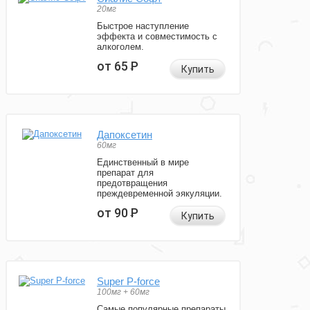
20мг
Быстрое наступление
эффекта и совместимость с
алкоголем.
от 65
Р
Купить
Дапоксетин
60мг
Единственный в мире
препарат для
предотвращения
преждевременной эякуляции.
от 90
Р
Купить
Super P-force
100мг + 60мг
Самые популярные препараты