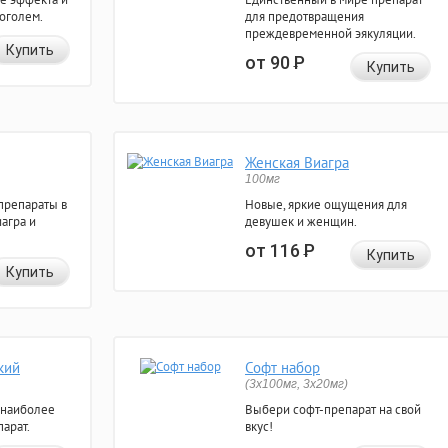
коголем.
для предотвращения
преждевременной эякуляции.
Купить
от 90
Р
Купить
Женская Виагра
100мг
препараты в
Новые, яркие ощущения для
агра и
девушек и женщин.
от 116
Р
Купить
Купить
кий
Софт набор
(3x100мг, 3x20мг)
 наиболее
Выбери софт-препарат на свой
арат.
вкус!