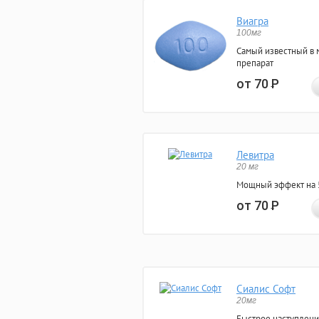
Виагра
100мг
Самый известный в 
препарат
от 70
Р
Левитра
20 мг
Мощный эффект на 5
от 70
Р
Сиалис Софт
20мг
Быстрое наступлени