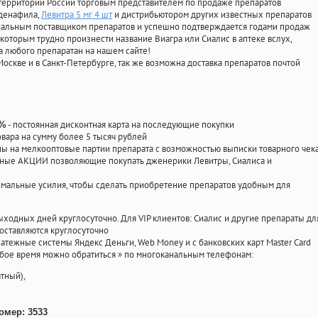
территории России торговым представителем по продаже препаратов
лденафила
,
Левитра 5 мг 4 шт
и дистрибьютором других известных препаратов
циальным поставщиком препаратов и успешно подтверждается годами продаж
 которым трудно произнести название Виагра или Сиалис в аптеке вслух,
 любого препаратан на нашем сайте!
Москве и в Санкт-Петербурге, так же возможна доставка препаратов почтой
- постоянная дисконтная карта на последующие покупки
0%
овара на сумму более 5 тысяч рублей
 на мелкооптовые партии препарата с возможностью выписки товарного чек
личные АКЦИИ позволяющие покупать дженерики Левитры, Сиалиса и
мальные усилия, чтобы сделать приобретение препаратов удобным для
ыходных дней круглосуточно. Для VIP клиентов: Сиалис и другие препараты дл
оставляются круглосуточно
атежные системы Яндекс Деньги, Web Money и с банковских карт Master Card
юбое время можно обратиться
»
по многоканальным телефонам:
тный),
омер: 3533