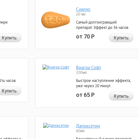
Сиалис
20 мг
мире
Самый долгоиграющий
препарат. Эффект до 36 часов.
от 70
Р
Купить
Купить
Виагра Софт
100мг
ть часов.
Быстрое наступление эффекта,
уже через 20 минут.
Купить
от 65
Р
Купить
Дапоксетин
60мг
е эффекта и
Единственный в мире препарат