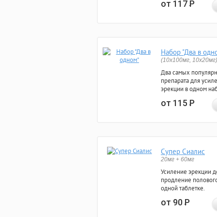
от 117
Р
Набор "Два в одн
(10x100мг, 10x20мг
Два самых популяр
препарата для усил
эрекции в одном на
от 115
Р
Супер Сиалис
20мг + 60мг
Усиление эрекции до
продление полового
одной таблетке.
от 90
Р