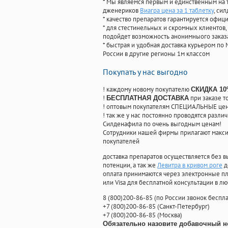
* Мы являемся первым и единственным на 
дженериков
Виагра цена за 1 таблетку
, си
* качество препаратов гарантируется офи
* для стестинельных и скромных клиентов,
подойдет возможность анонимныого заказа
* быстрая и удобная доставка курьером по 
России в другие регионы 1м классом
Покупать у нас выгодно
! каждому новому покупателю
СКИДКА 1
!
при заказе т
БЕСПЛАТНАЯ ДОСТАВКА
! оптовым покупателям СПЕЦИАЛЬНЫЕ цены
! так же у нас постоянно проводятся раз
Силденафила по очень выгодным ценам!
Cотрудники нашей фирмы прилагают макси
покупателей
доставка препаратов осуществляется без в
потенции, а так же
Левитра в кривом роге
д
оплата принимаются через электронные пл
или Visa для бесплатной консультации в л
8
(800
)200-86-85
(
по России звонок беспла
+7
(800
)200-86-85
(
Санкт-Петербург)
+7
(800
)200-86-85
(
Москва)
Обязательно назовите добавочный н