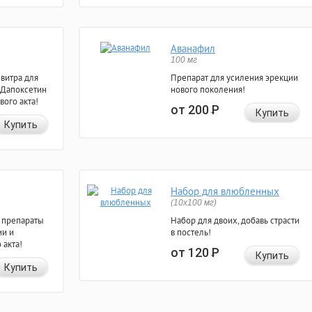
Аванафил
100 мг
евитра для
Препарат для усиления эрекции
 Дапоксетин
нового поколения!
вого акта!
от 200
Р
Купить
Купить
Набор для влюбленных
(10х100 мг)
 препараты
Набор для двоих, добавь страсти
ии и
в постель!
 акта!
от 120
Р
Купить
Купить