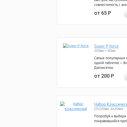
совместимость с ал
от 65
Р
Super P-force
100мг + 60мг
Самые популярные 
одной таблетке — Ви
Дапоксетин.
от 200
Р
Набор Классичес
(2x100мг, 4x20мг)
Попробуй и выбери
понравившийся преп