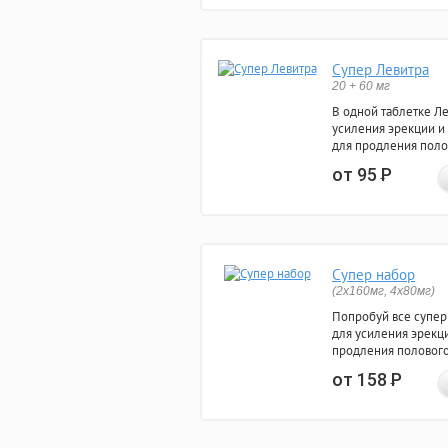
Супер Левитра
20 + 60 мг
В одной таблетке Л
усиления эрекции и
для продления поло
от 95
Р
Супер набор
(2х160мг, 4х80мг)
Попробуй все супер
для усиления эрекц
продления полового
от 158
Р