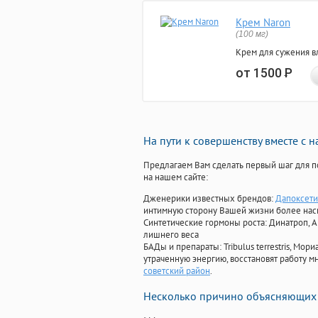
Крем Naron
(100 мг)
Крем для сужения в
от 1500
Р
На пути к совершенству вместе с 
Предлагаем Вам сделать первый шаг для п
на нашем сайте:
Дженерики известных брендов:
Дапоксети
интимную сторону Вашей жизни более на
Синтетические гормоны роста
: Динатроп, 
лишнего веса
БАДы и препараты:
Tribulus terrestris, М
утраченную энергию, восстановят работу мн
советский район
.
Несколько причино объясняющих 