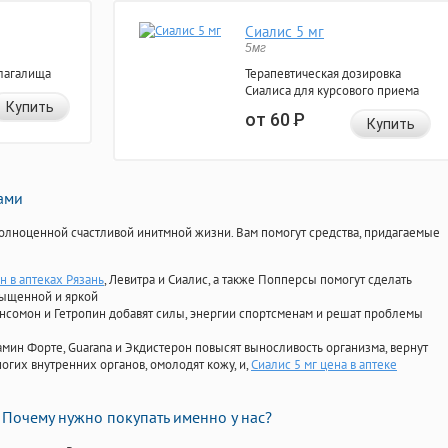
Сиалис 5 мг
5мг
лагалища
Терапевтическая дозировка
Сиалиса для курсового приема
Купить
от 60
Р
Купить
нами
олноценной счастливой инитмной жизни. Вам помогут средства, придагаемые
н в аптеках Рязань
, Левитра и Сиалис, а также Попперсы помогут сделать
сыщенной и яркой
Ансомон и Гетропин добавят силы, энергии спортсменам и решат проблемы
ориамин Форте, Guarana и Экдистерон повысят выносливость организма, вернут
огих внутренних органов, омолодят кожу, и,
Сиалис 5 мг цена в аптеке
Почему нужно покупать именно у нас?