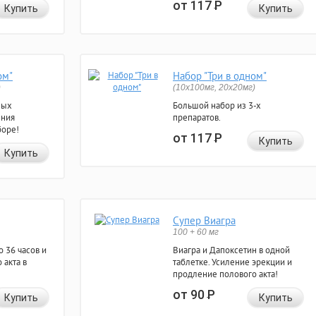
от 117
Р
Купить
Купить
ом"
Набор "Три в одном"
)
(10x100мг, 20x20мг)
ных
Большой набор из 3-х
ения
препаратов.
боре!
от 117
Р
Купить
Купить
Супер Виагра
100 + 60 мг
 36 часов и
Виагра и Дапоксетин в одной
 акта в
таблетке. Усиление эрекции и
продление полового акта!
от 90
Р
Купить
Купить