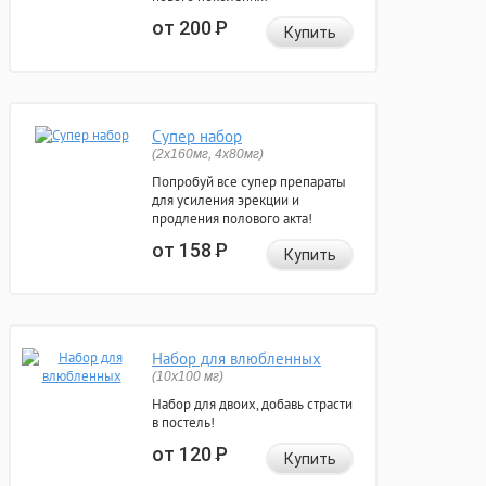
от 200
Р
Купить
Супер набор
(2х160мг, 4х80мг)
Попробуй все супер препараты
для усиления эрекции и
продления полового акта!
от 158
Р
Купить
Набор для влюбленных
(10х100 мг)
Набор для двоих, добавь страсти
в постель!
от 120
Р
Купить