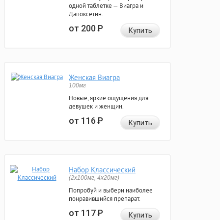
одной таблетке — Виагра и
Дапоксетин.
от 200
Р
Купить
Женская Виагра
100мг
Новые, яркие ощущения для
девушек и женщин.
от 116
Р
Купить
Набор Классический
(2x100мг, 4x20мг)
Попробуй и выбери наиболее
понравившийся препарат.
от 117
Р
Купить