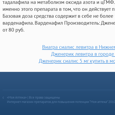
тадалафила на метаболизм оксида азота и цГМФ.
именно этого препарата в том, что он действует 
Базовая доза средства содержит в себе не более
варденафила. Варденафил Производитель: Джене
от 80 руб.
Виагра сиалис левитра в Нижн
Дженерик левитра в городе
Дженерик сиалис 5 мг купить в м
«Моя Аптека» | Все права защищены
Интернет-магазин препаратов для повышения потенции “Моя аптека” 201