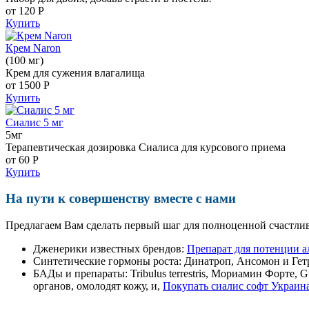
от 120
Р
Купить
Крем Naron
(100 мг)
Крем для сужения влагалища
от 1500
Р
Купить
Сиалис 5 мг
5мг
Терапевтическая дозировка Сиалиса для курсового приема
от 60
Р
Купить
На пути к совершенству вместе с нами
Предлагаем Вам сделать первый шаг для полноценной счастлив
Дженерики известных брендов:
Препарат для потенции а
Синтетические гормоны роста
: Динатроп, Ансомон и Гет
БАДы и препараты:
Tribulus terrestris, Мориамин Форте
органов, омолодят кожу, и,
Покупать сиалис софт Украин