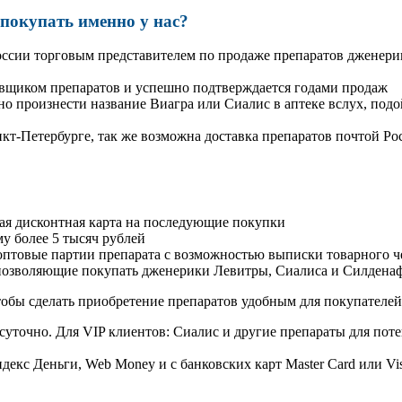
окупать именно у нас?
оссии торговым представителем по продаже препаратов дженер
авщиком препаратов и успешно подтверждается годами продаж
но произнести название Виагра или Сиалис в аптеке вслух, под
нкт-Петербурге, так же возможна доставка препаратов почтой Ро
ая дисконтная карта на последующие покупки
му более 5 тысяч рублей
овые партии препарата с возможностью выписки товарного ч
 позволяющие покупать дженерики Левитры, Сиалиса и Силдена
обы сделать приобретение препаратов удобным для покупателей
суточно. Для VIP клиентов: Сиалис и другие препараты для поте
екс Деньги, Web Money и с банковских карт Master Card или Vi