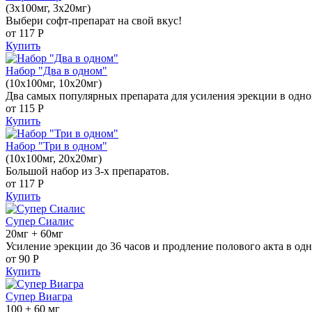
(3x100мг, 3x20мг)
Выбери софт-препарат на свой вкус!
от 117
Р
Купить
Набор "Два в одном"
(10x100мг, 10x20мг)
Два самых популярных препарата для усиления эрекции в одно
от 115
Р
Купить
Набор "Три в одном"
(10x100мг, 20x20мг)
Большой набор из 3-х препаратов.
от 117
Р
Купить
Супер Сиалис
20мг + 60мг
Усиление эрекции до 36 часов и продление полового акта в одн
от 90
Р
Купить
Супер Виагра
100 + 60 мг