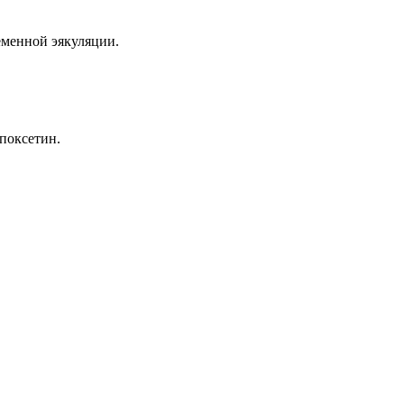
еменной эякуляции.
поксетин.