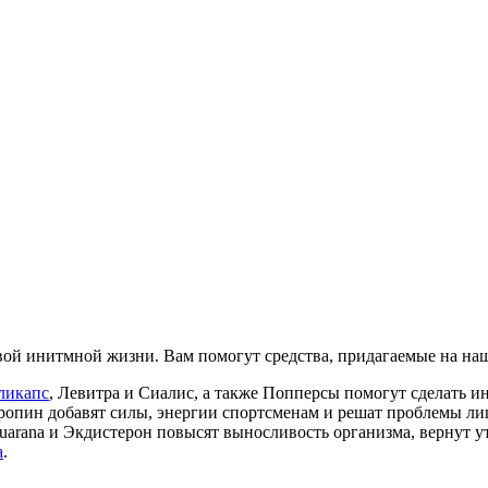
ой инитмной жизни. Вам помогут средства, придагаемые на наш
ликапс
, Левитра и Сиалис, а также Попперсы помогут сделать
ропин добавят силы, энергии спортсменам и решат проблемы ли
, Guarana и Экдистерон повысят выносливость организма, вернут
а
.