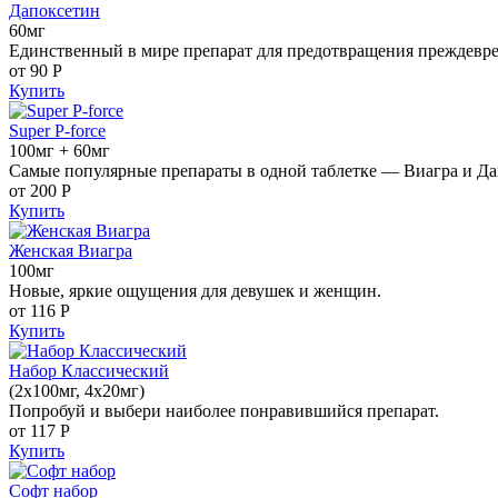
Дапоксетин
60мг
Единственный в мире препарат для предотвращения преждевр
от 90
Р
Купить
Super P-force
100мг + 60мг
Самые популярные препараты в одной таблетке — Виагра и Да
от 200
Р
Купить
Женская Виагра
100мг
Новые, яркие ощущения для девушек и женщин.
от 116
Р
Купить
Набор Классический
(2x100мг, 4x20мг)
Попробуй и выбери наиболее понравившийся препарат.
от 117
Р
Купить
Софт набор