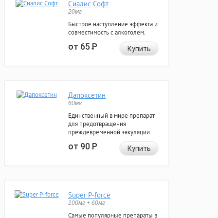
Сиалис Софт
20мг
Быстрое наступление эффекта и
совместимость с алкоголем.
от 65
Р
Купить
Дапоксетин
60мг
Единственный в мире препарат
для предотвращения
преждевременной эякуляции.
от 90
Р
Купить
Super P-force
100мг + 60мг
Самые популярные препараты в