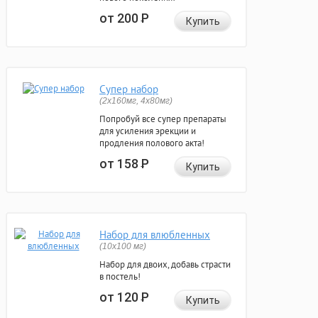
от 200
Р
Купить
Супер набор
(2х160мг, 4х80мг)
Попробуй все супер препараты
для усиления эрекции и
продления полового акта!
от 158
Р
Купить
Набор для влюбленных
(10х100 мг)
Набор для двоих, добавь страсти
в постель!
от 120
Р
Купить