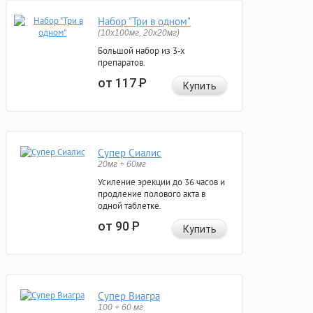
Набор "Три в одном"
(10x100мг, 20x20мг)
Большой набор из 3-х
препаратов.
от 117
Р
Купить
Супер Сиалис
20мг + 60мг
Усиление эрекции до 36 часов и
продление полового акта в
одной таблетке.
от 90
Р
Купить
Супер Виагра
100 + 60 мг