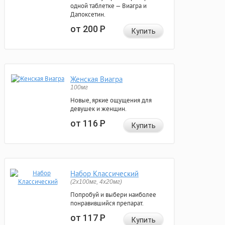
одной таблетке — Виагра и
Дапоксетин.
от 200
Р
Купить
Женская Виагра
100мг
Новые, яркие ощущения для
девушек и женщин.
от 116
Р
Купить
Набор Классический
(2x100мг, 4x20мг)
Попробуй и выбери наиболее
понравившийся препарат.
от 117
Р
Купить