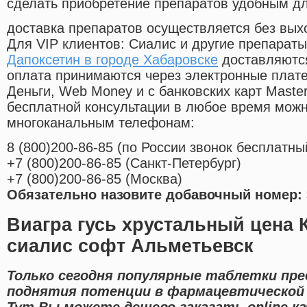
сделать приобретение препаратов удобным д
доставка препаратов осуществляется без вых
Для VIP клиентов: Сиалис и другие препараты
Дапоксетин в городе Хабаровске
доставляются
оплата принимаются через электронные плат
Деньги, Web Money и с банковских карт Master
бесплатной консультации в любое время мож
многоканальным телефонам:
8
(800
)200-86-85
(
по России звонок бесплатны
+7
(800
)200-86-85
(
Санкт-Петербург)
+7
(800
)200-86-85
(
Москва)
Обязательно назовите добавочный номер: 
Виагра гусь хрустальный цена 
сиалис софт Альметьевск
Только сегодня популярные таблетки пре
поднятия потенции в фармацевтической 
Тут Вы можете дешево заказать online 