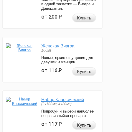
в одной таблетке — Виагра и
Дапоксетин.
от 200
Р
Купить
Женская Виагра
100мг
Новые, яркие ощущения для
девушек и женщин.
от 116
Р
Купить
Набор Классический
(2x100мг, 4x20мг)
Попробуй и выбери наиболее
понравившийся препарат.
от 117
Р
Купить