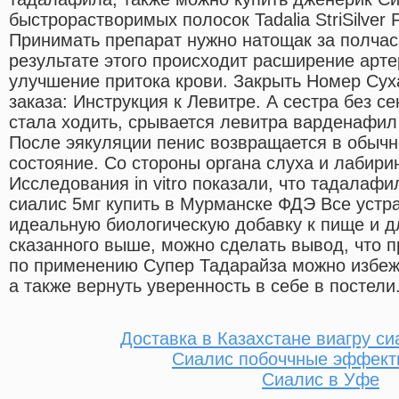
быстрорастворимых полосок Tadalia StriSilver
Принимать препарат нужно натощак за полчас
результате этого происходит расширение арте
улучшение притока крови. Закрыть Номер Сух
заказа: Инструкция к Левитре. А сестра без се
стала ходить, срывается левитра варденафил
После эякуляции пенис возвращается в обыч
состояние. Со стороны органа слуха и лабир
Исследования in vitro показали, что тадалаф
сиалис 5мг купить в Мурманске ФДЭ Все устра
идеальную биологическую добавку к пище и д
сказанного выше, можно сделать вывод, что 
по применению Супер Тадарайза можно избеж
а также вернуть уверенность в себе в постели
Доставка в Казахстане виагру си
Сиалис побоччные эффек
Сиалис в Уфе