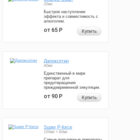
20мг
Быстрое наступление
эффекта и совместимость с
алкоголем.
от 65
Р
Купить
Дапоксетин
60мг
Единственный в мире
препарат для
предотвращения
преждевременной эякуляции.
от 90
Р
Купить
Super P-force
100мг + 60мг
Самые популярные препараты