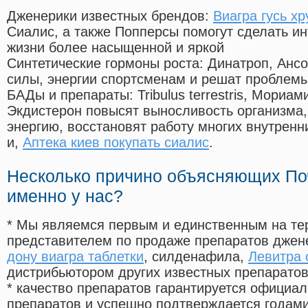
Дженерики известных брендов:
Виагра гусь х
Сиалис, а также Попперсы помогут сделать и
жизни более насыщенной и яркой
Синтетические гормоны роста
: Динатроп, Анс
силы, энергии спортсменам и решат проблем
БАДы и препараты:
Tribulus terrestris, Мориа
Экдистерон повысят выносливость организма,
энергию, восстановят работу многих внутренн
и,
Аптека киев покупать сиалис
.
Несколько причино объясняющих По
именно у нас?
* Мы являемся первым и единственным на те
представителем по продаже препаратов дже
дону виагра таблетки
, силденафила
,
Левитра 
дистрибьютором других известных препарато
* качество препаратов гарантируется офици
препаратов и успешно подтверждается годам