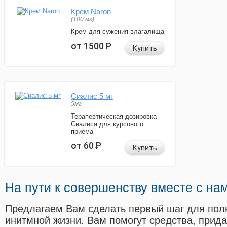
Крем Naron
(100 мг)
Крем для сужения влагалища
от 1500
Р
Купить
Сиалис 5 мг
5мг
Терапевтическая дозировка
Сиалиса для курсового
приема
от 60
Р
Купить
На пути к совершенству вместе с на
Предлагаем Вам сделать первый шаг для пол
инитмной жизни. Вам помогут средства, прид