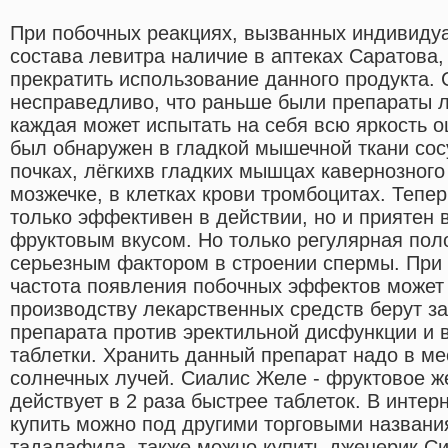
При побочных реакциях, вызванных индивиду
состава левитра наличие в аптеках Саратова
прекратить использование данного продукта.
несправедливо, что раньше были препараты 
каждая может испытать на себя всю яркость
был обнаружен в гладкой мышечной ткани сос
почках, лёгкихв гладких мышцах кавернозного
мозжечке, в клетках крови тромбоцитах. Тепер
только эффективен в действии, но и приятен 
фруктовым вкусом. Но только регулярная пол
серьезным фактором в строении спермы. При
частота появления побочных эффектов может 
производству лекарственных средств берут з
препарата против эректильной дисфункции и
таблетки. Хранить данный препарат надо в ме
солнечных лучей. Сиалис Желе - фруктовое ж
действует в 2 раза быстрее таблеток. В интер
купить можно под другими торговыми названи
тадалафила, также можно купить дженерик Си