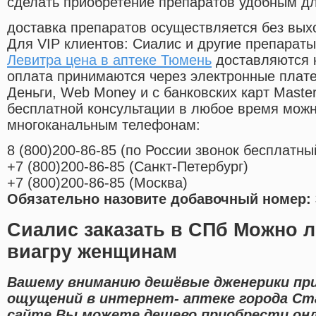
сделать приобретение препаратов удобным д
доставка препаратов осуществляется без вых
Для VIP клиентов: Сиалис и другие препараты
Левитра цена в аптеке Тюмень
доставляются 
оплата принимаются через электронные плат
Деньги, Web Money и с банковских карт Master
бесплатной консультации в любое время мож
многоканальным телефонам:
8
(800
)200-86-85
(
по России звонок бесплатны
+7
(800
)200-86-85
(
Санкт-Петербург)
+7
(800
)200-86-85
(
Москва)
Обязательно назовите добавочный номер: 
Сиалис заказать в СПб Можно 
виагру женщинам
Вашему вниманию дешёвые дженерики пр
ощущений в интернет- аптеке города Ст
сайте Вы можете дешево приобрести он