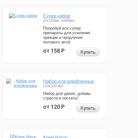
Супер набор
(2х160мг, 4х80мг)
Попробуй все супер
препараты для усиления
эрекции и продления
полового акта!
от 158
Р
Купить
Набор для влюбленных
(10х100 мг)
Набор для двоих, добавь
страсти в постель!
от 120
Р
Купить
Крем Naron