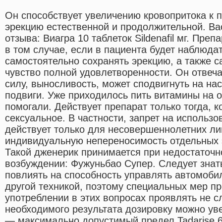
Он способствует увеличению кровопритока к п
эрекцию естественной и продолжительной. В
отзыва: Виагра 10 таблеток Sildenafil мг. Пре
в том случае, если в пациента будет наблюда
самостоятельно сохранять эрекцию, а также с
чувство полной удовлетворенности. Он отвеч
силу, выносливость, может сподвигнуть на н
подвиги. Уже приходилось пить витамины на 
помогали. Действует препарат только тогда, к
сексуальное. В частности, запрет на использ
действует только для несовершеннолетних л
индивидуальную непереносимость отдельных э
Такой дженерик принимается при недостаточ
возбуждении: Фужуньбао Супер. Следует знать
повлиять на способность управлять автомоби
другой техникой, поэтому специальных мер п
употреблении в этих вопросах проявлять не с
необходимого результата дозировку можно уве
— максимально допустимый предел.Tadarise 