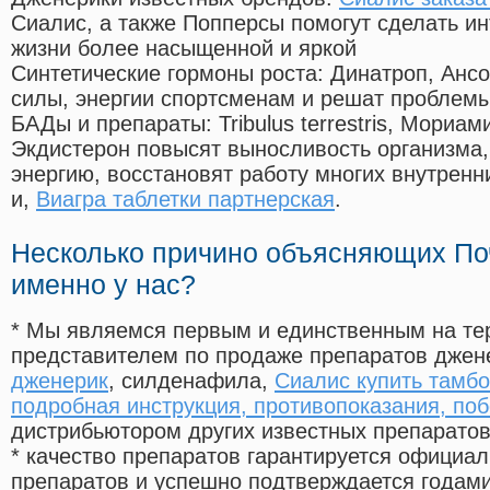
Сиалис, а также Попперсы помогут сделать и
жизни более насыщенной и яркой
Синтетические гормоны роста
: Динатроп, Анс
силы, энергии спортсменам и решат проблем
БАДы и препараты:
Tribulus terrestris, Мориа
Экдистерон повысят выносливость организма,
энергию, восстановят работу многих внутренн
и,
Виагра таблетки партнерская
.
Несколько причино объясняющих По
именно у нас?
* Мы являемся первым и единственным на те
представителем по продаже препаратов дже
дженерик
, силденафила
,
Сиалис купить тамбо
подробная инструкция, противопоказания, по
дистрибьютором других известных препарато
* качество препаратов гарантируется офици
препаратов и успешно подтверждается годам