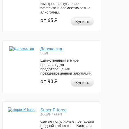
Быстрое наступление
эффекта и совместимость с
алкоголем.
от 65
Р
Купить
Дапоксетин
60мг
Единственный в мире
препарат для
предотвращения
преждевременной эякуляции.
от 90
Р
Купить
Super P-force
100мг + 60мг
Самые популярные препараты
в одной таблетке — Виагра и